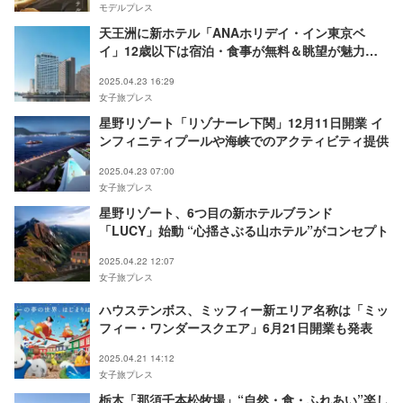
モデルプレス
天王洲に新ホテル「ANAホリデイ・イン東京ベ
イ」12歳以下は宿泊・食事が無料＆眺望が魅力の
全132室
2025.04.23 16:29
女子旅プレス
星野リゾート「リゾナーレ下関」12月11日開業 イ
ンフィニティプールや海峡でのアクティビティ提供
2025.04.23 07:00
女子旅プレス
星野リゾート、6つ目の新ホテルブランド
「LUCY」始動 “心揺さぶる山ホテル”がコンセプト
2025.04.22 12:07
女子旅プレス
ハウステンボス、ミッフィー新エリア名称は「ミッ
フィー・ワンダースクエア」6月21日開業も発表
2025.04.21 14:12
女子旅プレス
栃木「那須千本松牧場」“自然・食・ふれあい”楽し