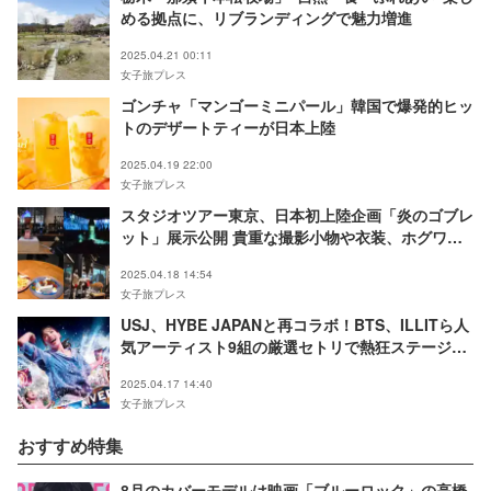
める拠点に、リブランディングで魅力増進
2025.04.21 00:11
女子旅プレス
ゴンチャ「マンゴーミニパール」韓国で爆発的ヒッ
トのデザートティーが日本上陸
2025.04.19 22:00
女子旅プレス
スタジオツアー東京、日本初上陸企画「炎のゴブレ
ット」展示公開 貴重な撮影小物や衣装、ホグワー
ツ城の映像演出も
2025.04.18 14:54
女子旅プレス
USJ、HYBE JAPANと再コラボ！BTS、ILLITら人
気アーティスト9組の厳選セトリで熱狂ステージ届
ける＜NO LIMIT！ サマー・ナイト＞
2025.04.17 14:40
女子旅プレス
おすすめ特集
8月のカバーモデルは映画「ブルーロック」の高橋