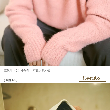
森敬斗（C）小学館 写真／熊木優
記事に戻る
( 画像1/5 )