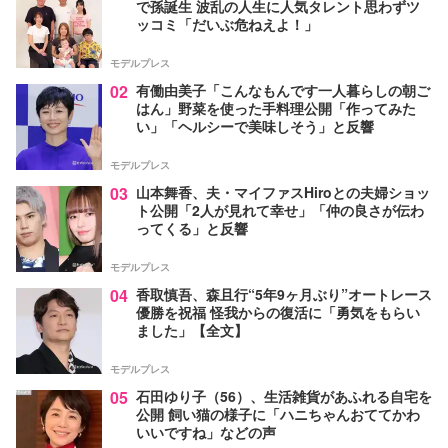
で孫誕生 波乱の人生に人気タレント思わずツ
ッコミ「だいぶ危ねえよ！」
モデルプレス
02
有働由美子「こんなもんです一人暮らしの朝ご
はん」野菜を使った手料理公開「作ってみた
い」「ヘルシーで美味しそう」と反響
モデルプレス
03
山本舞香、夫・マイファスHiroとの夫婦ショッ
ト公開「2人が見れて幸せ」「仲の良さが伝わ
ってくる」と反響
モデルプレス
04
香取慎吾、森且行“5年9ヶ月ぶり”オートレース
優勝を祝福 怪我からの復活に「勇気をもらい
ました」【全文】
モデルプレス
05
石田ゆり子（56）、生活雑貨があふれる自宅を
公開 飼い猫の様子に「ハニちゃんおててかわ
いいですね」などの声