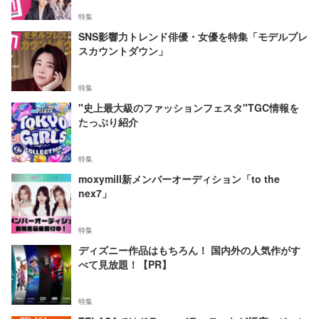
特集
SNS影響力トレンド俳優・女優を特集「モデルプレ
スカウントダウン」
特集
"史上最大級のファッションフェスタ"TGC情報を
たっぷり紹介
特集
moxymill新メンバーオーディション「to the
nex7」
特集
ディズニー作品はもちろん！ 国内外の人気作がす
べて見放題！【PR】
特集