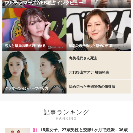
ブルーノマーズWEB独占インタビュー
恋人と破局 決断の理由語る
病名公表決断した息子の言葉
寿美花代さん死去
元TBS山本アナ 離婚発表
冷め切った夫婦関係の修復法
グラマーツインハーフ作り方
記事ランキング
RANKING
01
15歳女子、27歳男性と交際1ヶ月で妊娠…36歳