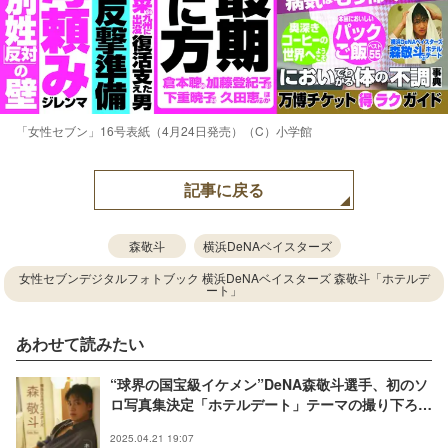
「女性セブン」16号表紙（4月24日発売）（C）小学館
記事に戻る
森敬斗
横浜DeNAベイスターズ
女性セブンデジタルフォトブック 横浜DeNAベイスターズ 森敬斗「ホテルデ
ート」
あわせて読みたい
“球界の国宝級イケメン”DeNA森敬斗選手、初のソ
ロ写真集決定「ホテルデート」テーマの撮り下ろし
で新境地
2025.04.21 19:07