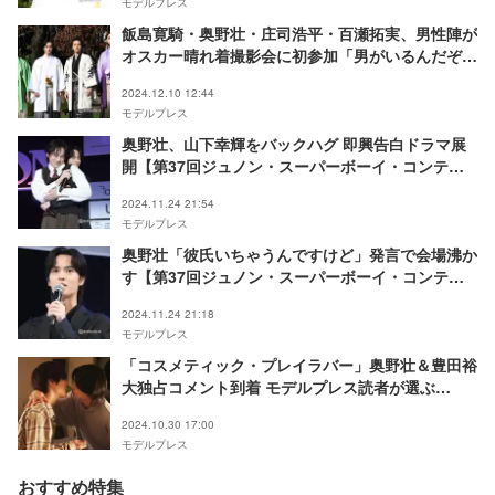
モデルプレス
飯島寛騎・奥野壮・庄司浩平・百瀬拓実、男性陣が
オスカー晴れ着撮影会に初参加「男がいるんだぞと
いうことを皆さん知ってもらえたら」
2024.12.10 12:44
モデルプレス
奥野壮、山下幸輝をバックハグ 即興告白ドラマ展
開【第37回ジュノン・スーパーボーイ・コンテス
ト】
2024.11.24 21:54
モデルプレス
奥野壮「彼氏いちゃうんですけど」発言で会場沸か
す【第37回ジュノン・スーパーボーイ・コンテス
ト】
2024.11.24 21:18
モデルプレス
「コスメティック・プレイラバー」奥野壮＆豊田裕
大独占コメント到着 モデルプレス読者が選ぶ
「2024年夏ドラマベストキスシーン」1位に喜び
2024.10.30 17:00
モデルプレス
おすすめ特集