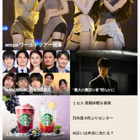
aespa ワールドツアー開幕
今年結婚発表した有名芸能人
“最大の裏切り者”明らかに
ミセス 長期休暇を発表
日向坂 6作ぶりセンター
AI占いは本当に当たる？
スタバ新作フローズンティー