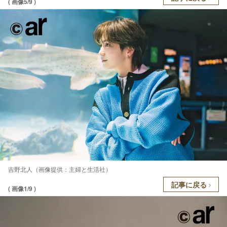
( 画像5/9 )
吉野北人（画像提供：主婦と生活社）
記事に戻る
( 画像1/9 )