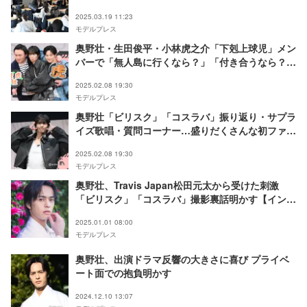
と反響
2025.03.19 11:23
モデルプレス
奥野壮・生田俊平・小林虎之介「下剋上球児」メン
バーで「無人島に行くなら？」「付き合うなら？」
に回答 放送時意外と気づかれなかった裏話【WEB
2025.02.08 19:30
独占取材】
モデルプレス
奥野壮「ビリスク」「コスラバ」振り返り・サプラ
イズ歌唱・質問コーナー…盛りだくさんな初ファン
ミ【WEB独占取材】
2025.02.08 19:30
モデルプレス
奥野壮、Travis Japan松田元太から受けた刺激
「ビリスク」「コスラバ」撮影裏話明かす【インタ
ビュー】
2025.01.01 08:00
モデルプレス
奥野壮、出演ドラマ反響の大きさに喜び プライベ
ート面での抱負明かす
2024.12.10 13:07