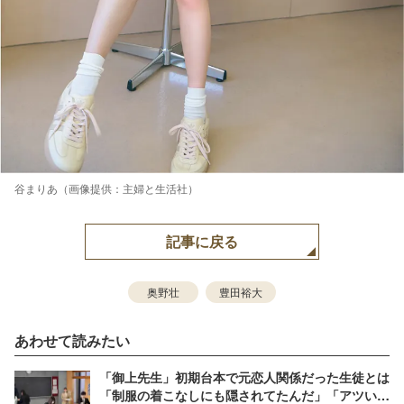
谷まりあ（画像提供：主婦と生活社）
記事に戻る
奥野壮
豊田裕大
あわせて読みたい
「御上先生」初期台本で元恋人関係だった生徒とは
「制服の着こなしにも隠されてたんだ」「アツい」