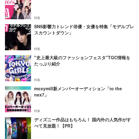
特集
SNS影響力トレンド俳優・女優を特集「モデルプレ
スカウントダウン」
特集
"史上最大級のファッションフェスタ"TGC情報を
たっぷり紹介
特集
moxymill新メンバーオーディション「to the
nex7」
特集
ディズニー作品はもちろん！ 国内外の人気作がす
べて見放題！【PR】