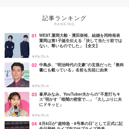
記事ランキング
RANKING
01
WEST.重岡大毅・濱田崇裕、結婚を同時発表
重岡は第1子誕生伝える「決して当たり前では
ない、尊いものでした」【全文】
モデルプレス
02
中島歩、“明治時代の文豪”の玄孫だった「教科
書にも載っている」名前も先祖に由来
モデルプレス
03
峯岸みなみ、YouTuber夫からの“不意打ちキ
ス”明かす「暗闇の密室で…」「久しぶりに夫
にドキッと」
モデルプレス
04
8月8日が“超特急・8号車の日”として正式に記
念日登録 ライブ内でサプライズ発表