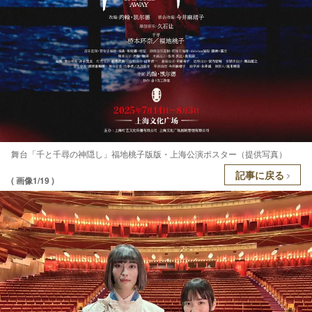
舞台「千と千尋の神隠し」福地桃子版版・上海公演ポスター（提供写真）
記事に戻る
( 画像1/19 )