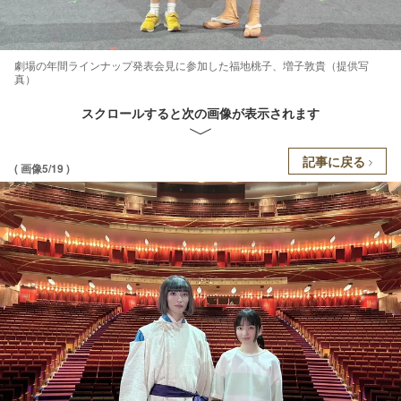
劇場の年間ラインナップ発表会見に参加した福地桃子、増子敦貴（提供写
真）
スクロールすると次の画像が表示されます
記事に戻る
( 画像5/19 )