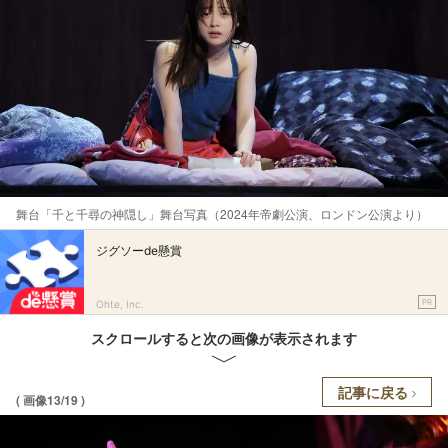
舞台「千と千尋の神隠し」舞台写真（2024年帝劇公演、ロンドン公演より）
ジグソーde懸賞
PR
Ohte, Inc.
スクロールすると次の画像が表示されます
記事に戻る
( 画像13/19 )