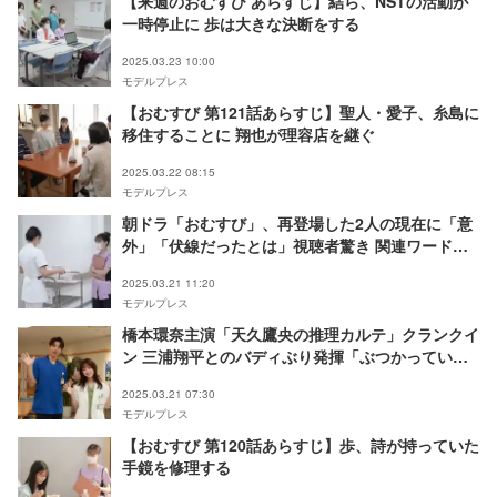
【来週のおむすび あらすじ】結ら、NSTの活動が
一時停止に 歩は大きな決断をする
2025.03.23 10:00
モデルプレス
【おむすび 第121話あらすじ】聖人・愛子、糸島に
移住することに 翔也が理容店を継ぐ
2025.03.22 08:15
モデルプレス
朝ドラ「おむすび」、再登場した2人の現在に「意
外」「伏線だったとは」視聴者驚き 関連ワード
続々トレンド入りの反響
2025.03.21 11:20
モデルプレス
橋本環奈主演「天久鷹央の推理カルテ」クランクイ
ン 三浦翔平とのバディぶり発揮「ぶつかっていけ
る感覚」
2025.03.21 07:30
モデルプレス
【おむすび 第120話あらすじ】歩、詩が持っていた
手鏡を修理する