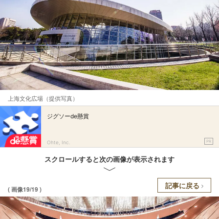
上海文化広場（提供写真）
ジグソーde懸賞
PR
Ohte, Inc.
スクロールすると次の画像が表示されます
記事に戻る
( 画像19/19 )