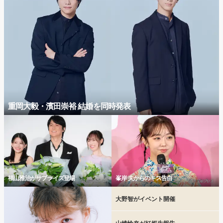
重岡大毅・濱田崇裕 結婚を同時発表
福山雅治がサプライズ登場
峯岸 夫からのキス告白
大野智がイベント開催
山崎怜奈が妊娠生報告