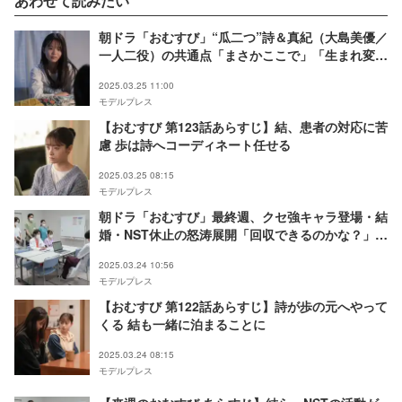
あわせて読みたい
朝ドラ「おむすび」“瓜二つ”詩＆真紀（大島美優／
一人二役）の共通点「まさかここで」「生まれ変わ
りみたい」の声
2025.03.25 11:00
モデルプレス
【おむすび 第123話あらすじ】結、患者の対応に苦
慮 歩は詩へコーディネート任せる
2025.03.25 08:15
モデルプレス
朝ドラ「おむすび」最終週、クセ強キャラ登場・結
婚・NST休止の怒涛展開「回収できるのかな？」
「やっぱり」の声
2025.03.24 10:56
モデルプレス
【おむすび 第122話あらすじ】詩が歩の元へやって
くる 結も一緒に泊まることに
2025.03.24 08:15
モデルプレス