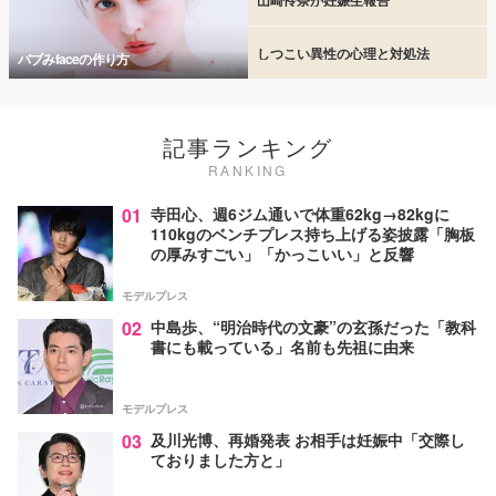
しつこい異性の心理と対処法
バブみfaceの作り方
記事ランキング
RANKING
01
寺田心、週6ジム通いで体重62kg→82kgに
110kgのベンチプレス持ち上げる姿披露「胸板
の厚みすごい」「かっこいい」と反響
モデルプレス
02
中島歩、“明治時代の文豪”の玄孫だった「教科
書にも載っている」名前も先祖に由来
モデルプレス
03
及川光博、再婚発表 お相手は妊娠中「交際し
ておりました方と」