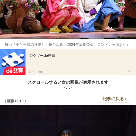
舞台「千と千尋の神隠し」舞台写真（2024年帝劇公演、ロンドン公演より）
ジグソーde懸賞
PR
Ohte, Inc.
スクロールすると次の画像が表示されます
記事に戻る
( 画像12/19 )