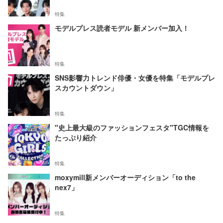
特集
モデルプレス読者モデル 新メンバー加入！
特集
SNS影響力トレンド俳優・女優を特集「モデルプレ
スカウントダウン」
特集
"史上最大級のファッションフェスタ"TGC情報を
たっぷり紹介
特集
moxymill新メンバーオーディション「to the
nex7」
特集