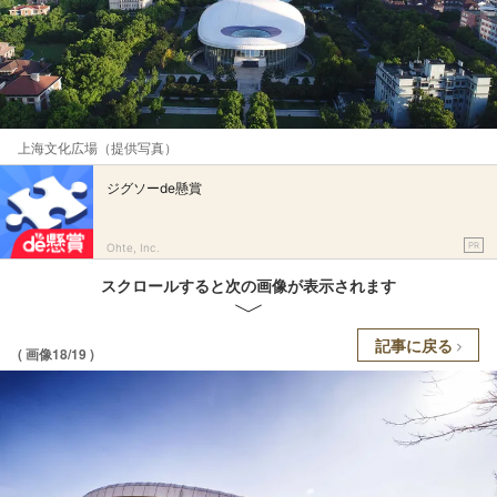
上海文化広場（提供写真）
ジグソーde懸賞
PR
Ohte, Inc.
スクロールすると次の画像が表示されます
記事に戻る
( 画像18/19 )