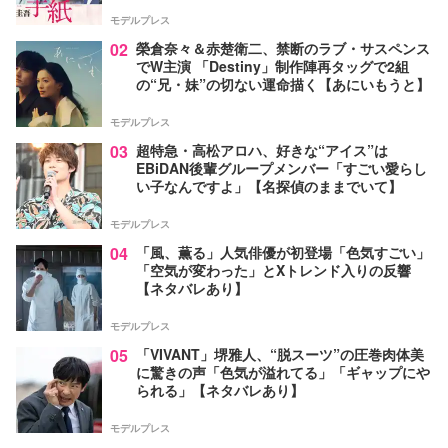
モデルプレス
02
榮倉奈々＆赤楚衛二、禁断のラブ・サスペンス
でW主演 「Destiny」制作陣再タッグで2組
の“兄・妹”の切ない運命描く【あにいもうと】
モデルプレス
03
超特急・高松アロハ、好きな“アイス”は
EBiDAN後輩グループメンバー「すごい愛らし
い子なんですよ」【名探偵のままでいて】
モデルプレス
04
「風、薫る」人気俳優が初登場「色気すごい」
「空気が変わった」とXトレンド入りの反響
【ネタバレあり】
モデルプレス
05
「VIVANT」堺雅人、“脱スーツ”の圧巻肉体美
に驚きの声「色気が溢れてる」「ギャップにや
られる」【ネタバレあり】
モデルプレス