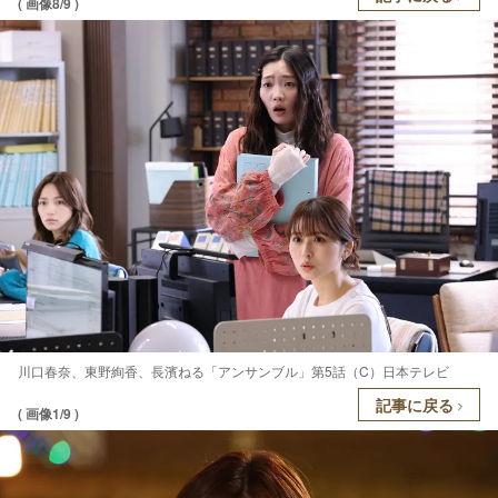
( 画像8/9 )
川口春奈、東野絢香、長濱ねる「アンサンブル」第5話（C）日本テレビ
記事に戻る
( 画像1/9 )