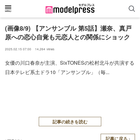
(画像8/9) 【アンサンブル 第5話】瀬奈、真戸
原への恋心自覚も元恋人との関係にショック
2025.02.15 07:00
14,264
views
女優の川口春奈が主演、SixTONESの松村北斗が共演する
日本テレビ系土ドラ10「アンサンブル」（毎...
記事の続きを読む
記事に戻る