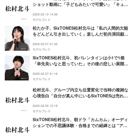
ショット動画に「子どもみたいで可愛い」「キュン
が止まらない」と反響続々
2025.02.13 14:36
モデルプレス
松たか子、SixTONES松村北斗は「私の人間的欠陥
をどんどん引き出していく」楽しんだ初共演回顧
【ファーストキス 1ST KISS】
2025.02.07 21:32
モデルプレス
SixTONES松村北斗、初バレンタインは小1で1個
「幸先良いなと思っていた」その後の悲しい展開明
かす【ファーストキス 1ST KISS】
2025.02.07 21:16
モデルプレス
松村北斗、グループ内立ち位置変化で当時の複雑な
心境告白「自分が真ん中にいるSixTONESは売れな
い」
2025.02.05 12:19
モデルプレス
SixTONES松村北斗、朝ドラ「カムカム」オーディ
ションでの不思議体験・合格までの経緯とは “アイ
ドルグループの人間”が芝居に挑む本音