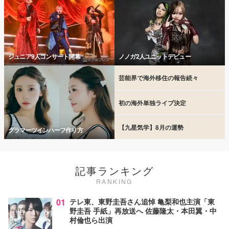
ジュニア9人コンサート開幕
ノノガ2人ユニットデビュー
芸能界で海外移住の報告続々
初の海外単独ライブ決定
【九星気学】8月の運勢
グラマーツインハーフ作り方
記事ランキング
RANKING
01
テレ東、東野圭吾さん追悼 亀梨和也主演「東
野圭吾 手紙」再放送へ 佐藤隆太・本田翼・中
村倫也ら出演