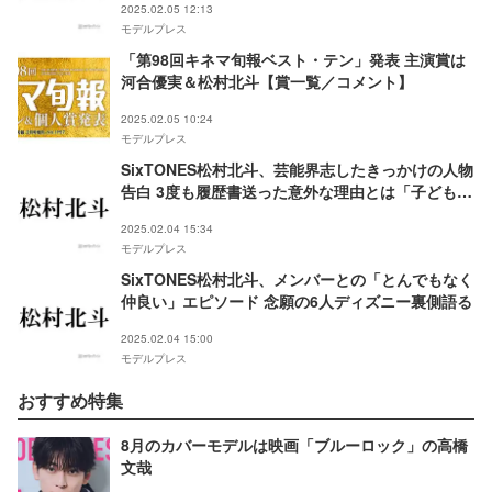
2025.02.05 12:13
モデルプレス
「第98回キネマ旬報ベスト・テン」発表 主演賞は
河合優実＆松村北斗【賞一覧／コメント】
2025.02.05 10:24
モデルプレス
SixTONES松村北斗、芸能界志したきっかけの人物
告白 3度も履歴書送った意外な理由とは「子どもの
頃だったので」
2025.02.04 15:34
モデルプレス
SixTONES松村北斗、メンバーとの「とんでもなく
仲良い」エピソード 念願の6人ディズニー裏側語る
2025.02.04 15:00
モデルプレス
おすすめ特集
8月のカバーモデルは映画「ブルーロック」の高橋
文哉