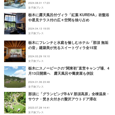
2024.08.01 17:23
女子旅プレス
栃木に露天風呂付ヴィラ「紅葉 KUREHA」岩盤浴
や星見テラス付の広々空間を独り占め
2024.04.13 19:05
女子旅プレス
栃木にフレンチと水庭を愉しむホテル「那須 無垢
の音」建築美が光るスイートヴィラ全15室
2024.03.29 19:10
女子旅プレス
栃木にスノーピークの“関東初”直営キャンプ場、4
月13日開業へ 露天風呂や蕎麦屋も併設
2024.01.06 23:48
女子旅プレス
那須に「グランピングB＆V 那須高原」全棟温泉・
サウナ・焚き火付きの贅沢アウトドア滞在
2023.07.28 14:41
女子旅プレス