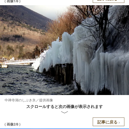
( 画像1/8 )
中禅寺湖のしぶき氷／提供画像
スクロールすると次の画像が表示されます
記事に戻る
( 画像2/8 )