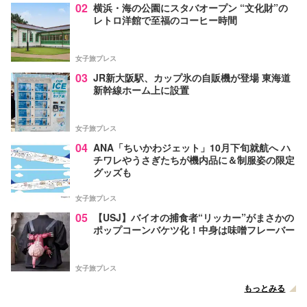
02
横浜・海の公園にスタバオープン “文化財”の
レトロ洋館で至福のコーヒー時間
女子旅プレス
03
JR新大阪駅、カップ氷の自販機が登場 東海道
新幹線ホーム上に設置
女子旅プレス
04
ANA「ちいかわジェット」10月下旬就航へ ハ
チワレやうさぎたちが機内品に＆制服姿の限定
グッズも
女子旅プレス
05
【USJ】バイオの捕食者“リッカー”がまさかの
ポップコーンバケツ化！中身は味噌フレーバー
女子旅プレス
もっとみる