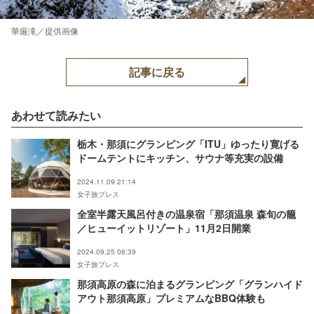
華厳滝／提供画像
記事に戻る
あわせて読みたい
栃木・那須にグランピング「ITU」ゆったり寛げる
ドームテントにキッチン、サウナ等充実の設備
2024.11.09 21:14
女子旅プレス
全室半露天風呂付きの温泉宿「那須温泉 森旬の籠
／ヒューイットリゾート」11月2日開業
2024.09.25 06:39
女子旅プレス
那須高原の森に泊まるグランピング「グランハイド
アウト那須高原」プレミアムなBBQ体験も