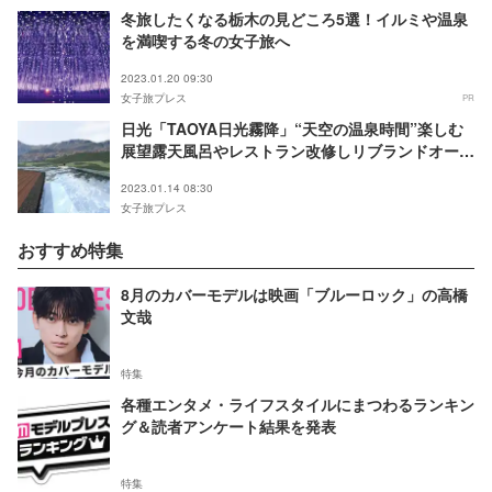
冬旅したくなる栃木の見どころ5選！イルミや温泉
を満喫する冬の女子旅へ
2023.01.20 09:30
女子旅プレス
PR
日光「TAOYA日光霧降」“天空の温泉時間”楽しむ
展望露天風呂やレストラン改修しリブランドオープ
ン
2023.01.14 08:30
女子旅プレス
おすすめ特集
8月のカバーモデルは映画「ブルーロック」の高橋
文哉
特集
各種エンタメ・ライフスタイルにまつわるランキン
グ＆読者アンケート結果を発表
特集