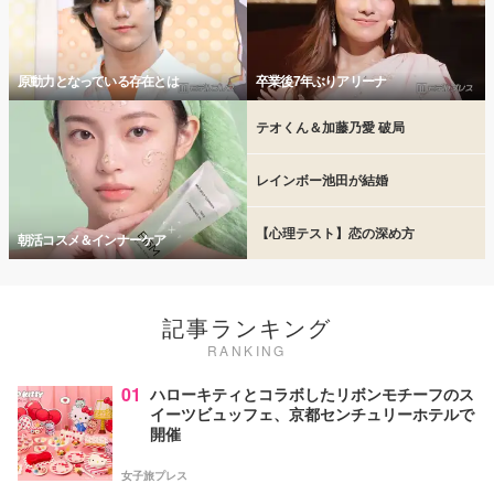
原動力となっている存在とは
卒業後7年ぶりアリーナ
テオくん＆加藤乃愛 破局
レインボー池田が結婚
【心理テスト】恋の深め方
朝活コスメ＆インナーケア
記事ランキング
RANKING
01
ハローキティとコラボしたリボンモチーフのス
イーツビュッフェ、京都センチュリーホテルで
開催
女子旅プレス