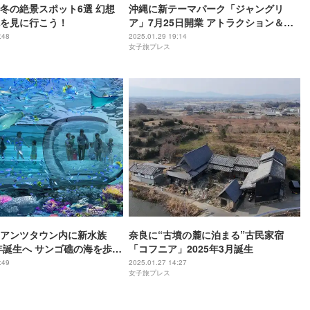
冬の絶景スポット6選 幻想
沖縄に新テーマパーク「ジャングリ
を見に行こう！
ア」7月25日開業 アトラクション＆飲
食施設の一部概要明らかに
:48
2025.01.29 19:14
女子旅プレス
アンツタウン内に新水族
奈良に“古墳の麓に泊まる”古民家宿
7年誕生へ サンゴ礁の海を歩く
「コフニア」2025年3月誕生
大水槽
:49
2025.01.27 14:27
女子旅プレス