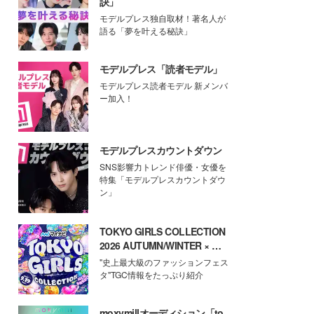
訣」
モデルプレス独自取材！著名人が
語る「夢を叶える秘訣」
モデルプレス「読者モデル」
モデルプレス読者モデル 新メンバ
ー加入！
モデルプレスカウントダウン
SNS影響力トレンド俳優・女優を
特集「モデルプレスカウントダウ
ン」
TOKYO GIRLS COLLECTION
2026 AUTUMN/WINTER × モ
デルプレス
"史上最大級のファッションフェス
タ"TGC情報をたっぷり紹介
moxymillオーディション「to