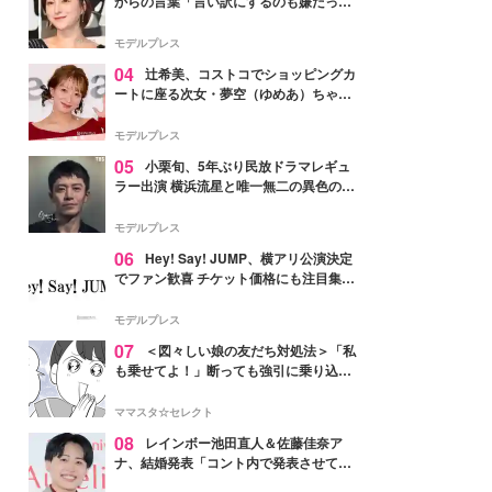
からの言葉「言い訳にするのも嫌だっ
た」「言うべきか迷った」
モデルプレス
04
辻希美、コストコでショッピングカ
ートに座る次女・夢空（ゆめあ）ちゃん
の姿公開「乗りこなしてる感じが可愛す
ぎ」「成長を感じる」の声
モデルプレス
05
小栗旬、5年ぶり民放ドラマレギュ
ラー出演 横浜流星と唯一無二の異色のバ
ディで初共演【LOST10】
モデルプレス
06
Hey! Say! JUMP、横アリ公演決定
でファン歓喜 チケット価格にも注目集ま
る「激アツ」「平成に戻ったみたい」
モデルプレス
07
＜図々しい娘の友だち対処法＞「私
も乗せてよ！」断っても強引に乗り込ん
でくる友だち【第1話まんが】
ママスタ☆セレクト
08
レインボー池田直人＆佐藤佳奈ア
ナ、結婚発表「コント内で発表させてい
ただきました」読売テレビ退社は生活拠