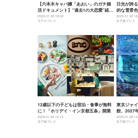
【六本木キャバ嬢「あおい」のガチ婚
日光が誇る
活ドキュメント】“過去1の大恋愛”経て
的な雪景色
上京…結婚にこだわる理由、これまで
2025.01.30 18:00
2025.01.30 16
モデルプレス
女子旅プレス
の恋愛遍歴・理想の相手は？
12歳以下の子どもは宿泊・食事が無料
東京ジャイ
に！「ホリデイ・イン京都五条」開業
館、202
水中回廊や
2025.01.29 14:15
2025.01.28 14
女子旅プレス
女子旅プレス