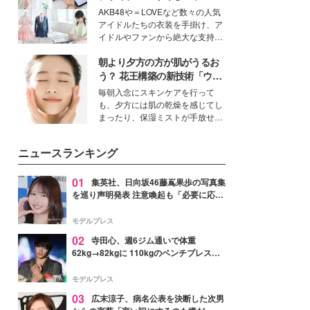
談をお届け！それぞれの視点か
愛い”を作る美学＜「シチズン
AKB48や＝LOVEなど数々の人気
ら、今作ならではの魅力や予想外
クロスシー」インタビュー＞
アイドルたちの衣装を手掛け、ア
の感動をもたらす奥深いストーリ
イドルやファンから絶大な支持を
ーについて熱く語り合ってもらっ
得る、株式会社オサレカンパニー
た。
朝より夕方の方が肌がうるお
取締役兼クリエイティブディレク
ター・茅野しのぶ。一人ひとりの
う？ 花王構築の新技術「ウォ
個性に寄り添い、魅力を引き出す
ーターキャプチャリングスキ
毎朝入念にスキンケアを行って
衣装作りは、多くの女性たちに勇
ン（捕水肌）」がスキンケア
も、夕方には肌の乾燥を感じてし
気と自信を与え続けている。
の常識を変える予感
まったり、保湿ミストが手放せな
いという読者も多いのでは？そん
な美容の常識を大きく変える可能
ニュースランキング
性を秘めた、革新的な「Water
Capturing Skin（ウォーターキャ
プチャリングスキン：捕水肌）」
01
集英社、日向坂46藤嶌果歩の写真集
技術を、花王が構築した。
を巡り声明発表 注意喚起も「必要に応じ
て法的措置を含む対応を検討」
モデルプレス
02
寺田心、週6ジム通いで体重
62kg→82kgに 110kgのベンチプレス持
ち上げる姿披露「胸板の厚みすごい」
「かっこいい」と反響
モデルプレス
03
広末涼子、病名公表を決断した次男