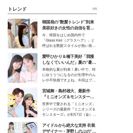
トレンド
PR
韓国発の“艶髪トレンド”到来
美容好きの女性の自信を育む
「ヘアケア事情」って？
今、韓国をはじめ国内外で
「Glass Hair（グラスヘア）」と
呼ばれる艶髪スタイルが熱い視線
を集めています。メイクやファッ
愛甲ひかり＆橋下美好「我慢
ションの完成度を高めるベースと
して、“髪そのものの美しさ”に改
しなくていいんだ」夏の“暑さ
めて注目する人が増えている様
対策”の新しい選択肢とは？
本格的な夏が到来！暑い中で、特
子。今回は、そんな憧れの艶やか
にゆううつになるのが生理中のム
な髪を日常で叶える、美容好きの
レや不快感ですよね。今回はプラ
女性たちのヘアケア事情を紹介し
イベートでも仲良しで旅行好きな
ます。
宮城舞・島村雄大、最新作
モデル・愛甲ひかりさんと橋下美
好さんを迎えて本音で女子会トー
『ミニオンズ＆モンスター
ク。猛暑のお出かけを快適に過ご
ズ』の魅力熱弁 ハチャメチャ
世界中で愛される「ミニオンズ」
すヒントや、2人が感動した夏の
だけじゃない“友情と絆”に感
シリーズの最新作『ミニオンズ＆
生理の新常識にも迫りました。
動
モンスターズ』が8月7日（金）に
公開。モデルプレスでは、“大のミ
アイドルから絶大な支持 衣装
ニオン好き”という共通点を持つモ
デルの宮城舞と島村雄大の特別対
デザイナー・茅野しのぶの“可