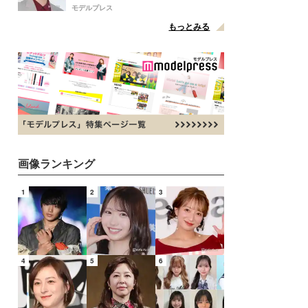
点変更のため
モデルプレス
もっとみる
画像ランキング
1
2
3
4
5
6