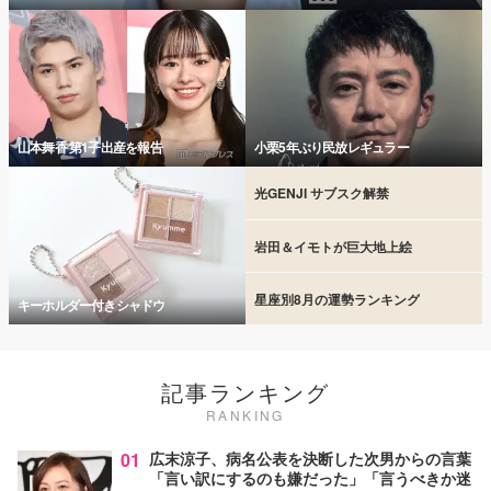
山本舞香 第1子出産を報告
小栗5年ぶり民放レギュラー
光GENJI サブスク解禁
岩田＆イモトが巨大地上絵
星座別8月の運勢ランキング
キーホルダー付きシャドウ
記事ランキング
RANKING
01
広末涼子、病名公表を決断した次男からの言葉
「言い訳にするのも嫌だった」「言うべきか迷