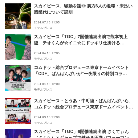
スカイピース、騒動を謝罪 裏方6人の退職・未払い
残業代について説明
2024.07.15 11:05
モデルプレス
スカイピース「TGC」7開催連続出演で熊本初上
陸 テオくんが☆イニ☆にドッキリ仕掛ける
【TGC熊本2024】
2024.04.13 17:05
モデルプレス
コムドット総合プロデュース東京ドームイベント
「CDF」ばんばんざいが“一夜限りの特別コラ
ボ”スカイピース・とうあ・中町綾ら企画内容発表
2024.04.13 12:00
＜Creator Dream Fes 2024 ～produced by Com.
モデルプレス
～＞
スカイピース・とうあ・中町綾・ばんばんざいら、
コムドット総合プロデュース東京ドームイベント
「Creator Dream Fes 2024」出演者発表
2024.03.15 21:00
モデルプレス
スカイピース「TGC」6開催連続出演 さくてぃん
（さくら）とギャップで魅せる圧巻パフォーマンス