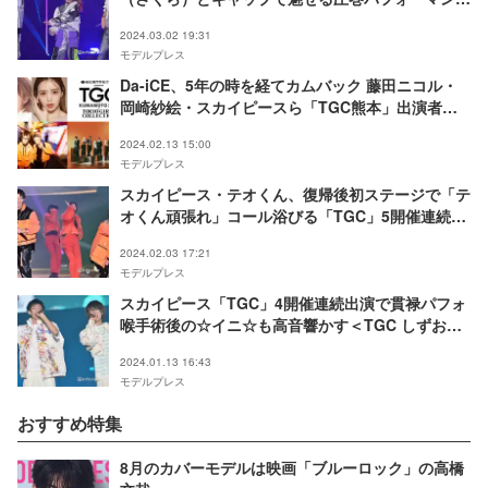
【TGC 2024 S／S】
2024.03.02 19:31
モデルプレス
Da-iCE、5年の時を経てカムバック 藤田ニコル・
岡崎紗絵・スカイピースら「TGC熊本」出演者第3
弾決定
2024.02.13 15:00
モデルプレス
スカイピース・テオくん、復帰後初ステージで「テ
オくん頑張れ」コール浴びる「TGC」5開催連続出
演【TGC 和歌山 2024】
2024.02.03 17:21
モデルプレス
スカイピース「TGC」4開催連続出演で貫禄パフォ
喉手術後の☆イニ☆も高音響かす＜TGC しずおか
2024＞
2024.01.13 16:43
モデルプレス
おすすめ特集
8月のカバーモデルは映画「ブルーロック」の高橋