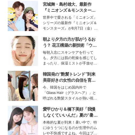
宮城舞・島村雄大、最新作
『ミニオンズ＆モンスター
ズ』の魅力熱弁 ハチャメチャ
世界中で愛される「ミニオンズ」
だけじゃない“友情と絆”に感
シリーズの最新作『ミニオンズ＆
動
モンスターズ』が8月7日（金）に
公開。モデルプレスでは、“大のミ
朝より夕方の方が肌がうるお
ニオン好き”という共通点を持つモ
デルの宮城舞と島村雄大の特別対
う？ 花王構築の新技術「ウォ
談をお届け！それぞれの視点か
ーターキャプチャリングスキ
毎朝入念にスキンケアを行って
ら、今作ならではの魅力や予想外
ン（捕水肌）」がスキンケア
も、夕方には肌の乾燥を感じてし
の感動をもたらす奥深いストーリ
の常識を変える予感
まったり、保湿ミストが手放せな
ーについて熱く語り合ってもらっ
いという読者も多いのでは？そん
た。
韓国発の“艶髪トレンド”到来
な美容の常識を大きく変える可能
性を秘めた、革新的な「Water
美容好きの女性の自信を育む
Capturing Skin（ウォーターキャ
「ヘアケア事情」って？
今、韓国をはじめ国内外で
プチャリングスキン：捕水肌）」
「Glass Hair（グラスヘア）」と
技術を、花王が構築した。
呼ばれる艶髪スタイルが熱い視線
を集めています。メイクやファッ
愛甲ひかり＆橋下美好「我慢
ションの完成度を高めるベースと
して、“髪そのものの美しさ”に改
しなくていいんだ」夏の“暑さ
めて注目する人が増えている様
対策”の新しい選択肢とは？
本格的な夏が到来！暑い中で、特
子。今回は、そんな憧れの艶やか
にゆううつになるのが生理中のム
な髪を日常で叶える、美容好きの
レや不快感ですよね。今回はプラ