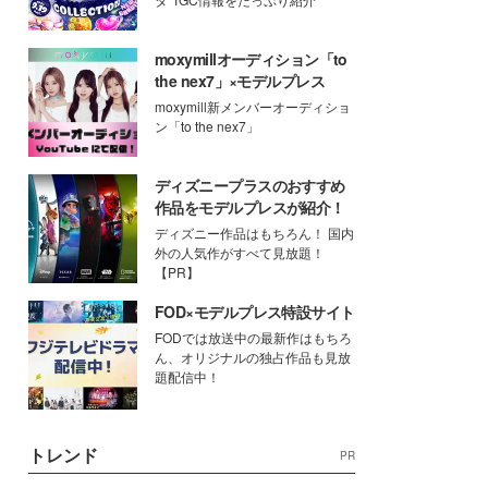
moxymillオーディション「to
the nex7」×モデルプレス
moxymill新メンバーオーディショ
ン「to the nex7」
ディズニープラスのおすすめ
作品をモデルプレスが紹介！
ディズニー作品はもちろん！ 国内
外の人気作がすべて見放題！
【PR】
FOD×モデルプレス特設サイト
FODでは放送中の最新作はもちろ
ん、オリジナルの独占作品も見放
題配信中！
トレンド
PR