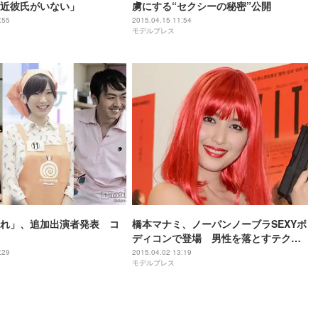
近彼氏がいない」
虜にする“セクシーの秘密”公開
:55
2015.04.15 11:54
モデルプレス
れ」、追加出演者発表 コ
橋本マナミ、ノーパンノーブラSEXYボ
ディコンで登場 男性を落とすテクニ
ックを明かす
:29
2015.04.02 13:19
モデルプレス