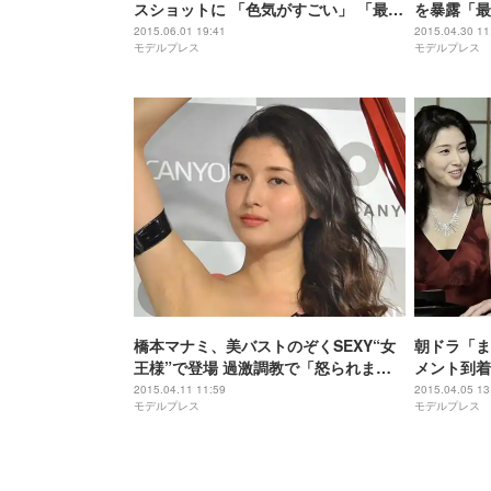
スショットに 「色気がすごい」 「最強
を暴露「最
セクシー」興奮の声
2015.06.01 19:41
2015.04.30 11
モデルプレス
モデルプレス
橋本マナミ、美バストのぞくSEXY“女
朝ドラ「ま
王様”で登場 過激調教で「怒られまし
メント到着
た」
2015.04.11 11:59
2015.04.05 13
モデルプレス
モデルプレス