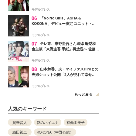
メンバー紹介映像解禁 各キャラクター象
徴する“謎のキーワード”も
モデルプレス
06
「No No Girls」ASHA＆
KOKONA、デビュー決定 ユニット・
TAKARAとしてセルフプロデュース楽曲
リリースへ
モデルプレス
07
テレ東、東野圭吾さん追悼 亀梨和
也主演「東野圭吾 手紙」再放送へ 佐藤隆
太・本田翼・中村倫也ら出演
モデルプレス
08
山本舞香、夫・マイファスHiroとの
夫婦ショット公開「2人が見れて幸せ」
「仲の良さが伝わってくる」と反響
モデルプレス
もっとみる
人気のキーワード
賀来賢人
愛のハイエナ
有働由美子
織田裕二
KOKONA（中野心結）