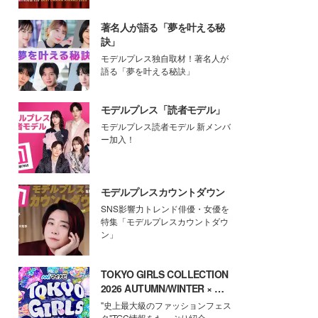
著名人が語る「夢を叶える秘
訣」
モデルプレス独自取材！著名人が
語る「夢を叶える秘訣」
モデルプレス「読者モデル」
モデルプレス読者モデル 新メンバ
ー加入！
モデルプレスカウントダウン
SNS影響力トレンド俳優・女優を
特集「モデルプレスカウントダウ
ン」
TOKYO GIRLS COLLECTION
2026 AUTUMN/WINTER × モ
デルプレス
"史上最大級のファッションフェス
タ"TGC情報をたっぷり紹介