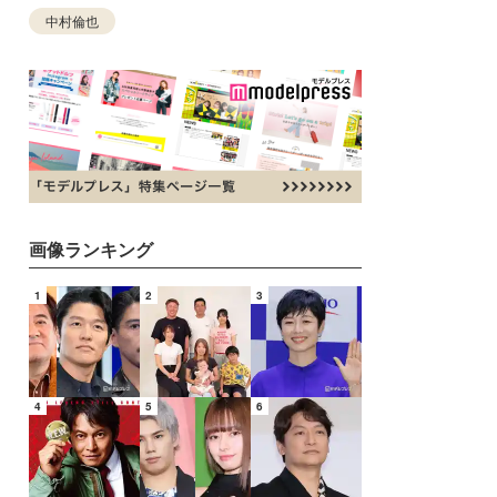
中村倫也
画像ランキング
1
2
3
4
5
6