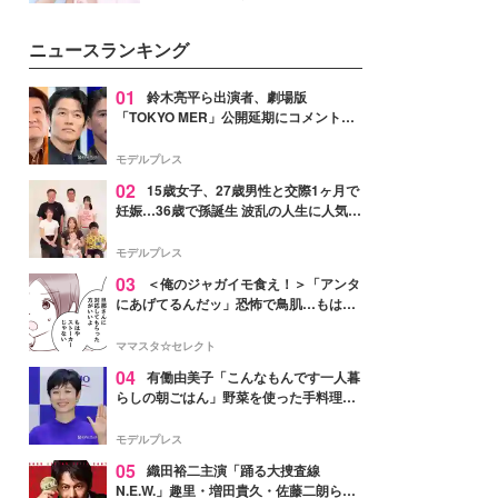
女性たちのヘアケア事情を紹介し
イベートでも仲良しで旅行好きな
ます。
モデル・愛甲ひかりさんと橋下美
ニュースランキング
好さんを迎えて本音で女子会トー
ク。猛暑のお出かけを快適に過ご
すヒントや、2人が感動した夏の
01
鈴木亮平ら出演者、劇場版
生理の新常識にも迫りました。
「TOKYO MER」公開延期にコメント
「現実のヒーローたちにチームMERから
最大の敬意とエールを」
モデルプレス
02
15歳女子、27歳男性と交際1ヶ月で
妊娠…36歳で孫誕生 波乱の人生に人気タ
レント思わずツッコミ「だいぶ危ねえ
よ！」
モデルプレス
03
＜俺のジャガイモ食え！＞「アンタ
にあげてるんだッ」恐怖で鳥肌…もはや
ストーカー？【第3話まんが】
ママスタ☆セレクト
04
有働由美子「こんなもんです一人暮
らしの朝ごはん」野菜を使った手料理公
開「作ってみたい」「ヘルシーで美味し
そう」と反響
モデルプレス
05
織田裕二主演「踊る大捜査線
N.E.W.」趣里・増田貴久・佐藤二朗ら新