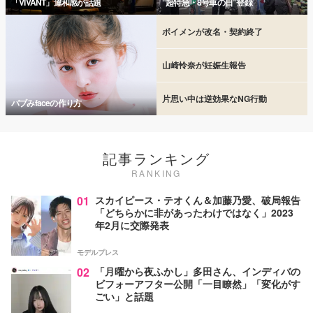
「VIVANT」違和感が話題
“超特急・8号車の日”登録
ボイメンが改名・契約終了
山崎怜奈が妊娠生報告
片思い中は逆効果なNG行動
バブみfaceの作り方
記事ランキング
RANKING
01
スカイピース・テオくん＆加藤乃愛、破局報告
「どちらかに非があったわけではなく」2023
年2月に交際発表
モデルプレス
02
「月曜から夜ふかし」多田さん、インディバの
ビフォーアフター公開「一目瞭然」「変化がす
ごい」と話題