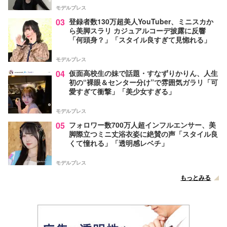
モデルプレス
03
登録者数130万超美人YouTuber、ミニスカか
ら美脚スラリ カジュアルコーデ披露に反響
「何頭身？」「スタイル良すぎて見惚れる」
モデルプレス
04
仮面高校生の妹で話題・すなずりかりん、人生
初の“裸眼＆センター分け”で雰囲気ガラリ「可
愛すぎて衝撃」「美少女すぎる」
モデルプレス
05
フォロワー数700万人超インフルエンサー、美
脚際立つミニ丈浴衣姿に絶賛の声「スタイル良
くて憧れる」「透明感レベチ」
モデルプレス
もっとみる