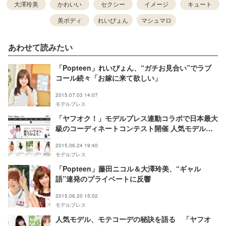
大澤玲美
かわいい
セクシー
イメージ
キュート
美ボディ
れいぴょん
マシュマロ
あわせて読みたい
「Popteen」れいぴょん、“ガチお見合い”でラブ
コール続々「お嫁に来て欲しい」
2015.07.03 14:07
モデルプレス
「ヤフオク！」モデルプレス連動コラボで日本最大
級のコーディネートコンテスト開催 人気モデル、
女子アナも応援
2015.06.24 19:40
モデルプレス
「Popteen」藤田ニコル＆大澤玲美、“ギャル
語”連発のプライベートに反響
2015.06.20 15:02
モデルプレス
人気モデル、モテコーデの秘訣を語る 「ヤフオ