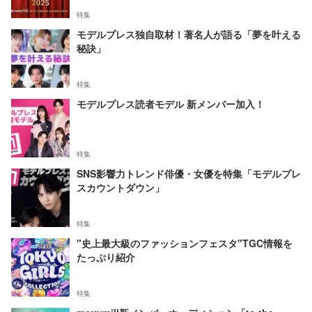
特集
モデルプレス独自取材！著名人が語る「夢を叶える
秘訣」
特集
モデルプレス読者モデル 新メンバー加入！
特集
SNS影響力トレンド俳優・女優を特集「モデルプレ
スカウントダウン」
特集
"史上最大級のファッションフェスタ"TGC情報を
たっぷり紹介
特集