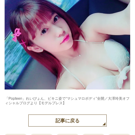
「Popteen」れいぴょん、ビキニ姿で“マシュマロボディ”全開／大澤玲美オフ
ィシャルブログより【モデルプレス】
記事に戻る