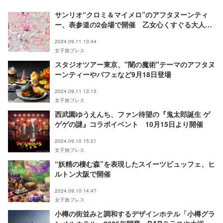
サンリオ“クロミ＆マイメロ”のアフタヌーンティ
ー、表参道の2会場で開催 乙女心くすぐる大人可
愛い世界観
2024.09.11 13:44
女子旅プレス
スタジオツアー東京、"闇の魔術"テーマのアフタヌ
ーンティーやパフェなど9月18日登場
2024.09.11 13:15
女子旅プレス
西武園ゆうえんち、ファン待望の『鬼太郎誕生 ゲ
ゲゲの謎』コラボイベント 10月15日より開催
2024.09.10 15:21
女子旅プレス
“妖精の棲む森”を表現したスイーツビュッフェ、ヒ
ルトン大阪で開催
2024.09.10 14:47
女子旅プレス
小樽の街並みと調和するデザインホテル「小樽グラ