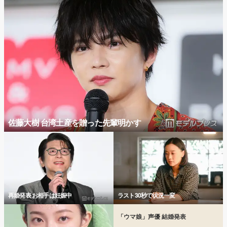
佐藤大樹 台湾土産を贈った先輩明かす
再婚発表 お相手は妊娠中
ラスト30秒で状況一変
「ウマ娘」声優 結婚発表