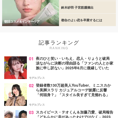
鈴木砂羽 子宮筋腫摘出
都合のよい恋を卒業するには
朝活コスメ＆インナーケア
記事ランキング
RANKING
01
夜のひと笑い・いちえ、恋人・りょうと破局
涙ながらに決断の理由語る「ファンの人とか家
族に申し訳ない」2025年6月に復縁していた
モデルプレス
02
登録者数130万超美人YouTuber、ミニスカか
ら美脚スラリ カジュアルコーデ披露に反響
「何頭身？」「スタイル良すぎて見惚れる」
モデルプレス
03
スカイピース・テオくん＆加藤乃愛、破局報告
「どちらかに非があったわけではなく」2023