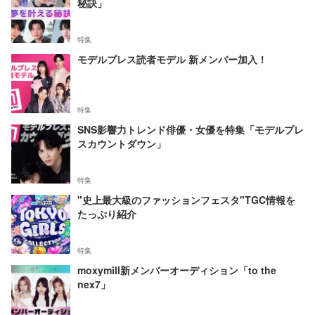
秘訣」
特集
モデルプレス読者モデル 新メンバー加入！
特集
SNS影響力トレンド俳優・女優を特集「モデルプレ
スカウントダウン」
特集
"史上最大級のファッションフェスタ"TGC情報を
たっぷり紹介
特集
moxymill新メンバーオーディション「to the
nex7」