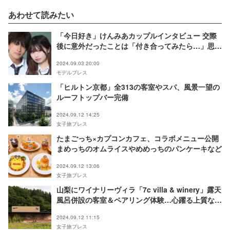
あわせて読みたい
「今日好き」けんみあカップルインタビュー 交際
後に意外だったことは「付き合ってみたら…」思わ
ず赤面する場面も
2024.09.03 20:00
モデルプレス
「ヒルトン京都」全313の客室やスパ、風景一望の
ルーフトップバー完備
2024.09.12 14:25
女子旅プレス
たまごっち×カプコンカフェ、コラボメニュー公開
まめっちのオムライスやめめっちのパンケーキなど
2024.09.12 13:06
女子旅プレス
山梨にワイナリーヴィラ「7c villa & winery」露天
風呂併設の客室＆ペアリング体験…心躍る上質な滞
在提供
2024.09.12 11:15
女子旅プレス