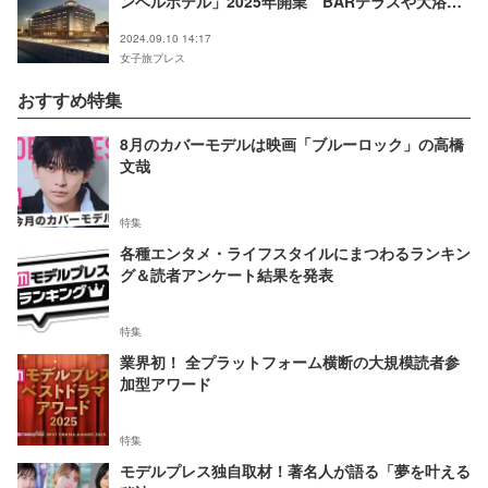
ンベルホテル」2025年開業 BARテラスや大浴場
併設
2024.09.10 14:17
女子旅プレス
おすすめ特集
8月のカバーモデルは映画「ブルーロック」の高橋
文哉
特集
各種エンタメ・ライフスタイルにまつわるランキン
グ＆読者アンケート結果を発表
特集
業界初！ 全プラットフォーム横断の大規模読者参
加型アワード
特集
モデルプレス独自取材！著名人が語る「夢を叶える