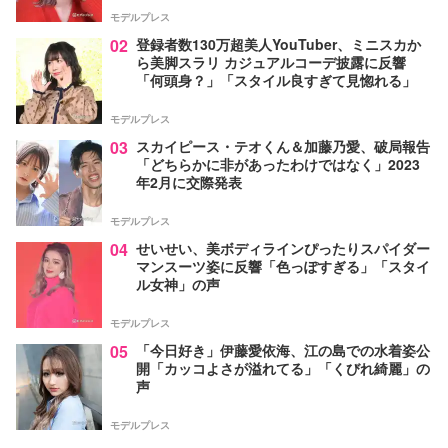
モデルプレス
02
登録者数130万超美人YouTuber、ミニスカか
ら美脚スラリ カジュアルコーデ披露に反響
「何頭身？」「スタイル良すぎて見惚れる」
モデルプレス
03
スカイピース・テオくん＆加藤乃愛、破局報告
「どちらかに非があったわけではなく」2023
年2月に交際発表
モデルプレス
04
せいせい、美ボディラインぴったりスパイダー
マンスーツ姿に反響「色っぽすぎる」「スタイ
ル女神」の声
モデルプレス
05
「今日好き」伊藤愛依海、江の島での水着姿公
開「カッコよさが溢れてる」「くびれ綺麗」の
声
モデルプレス