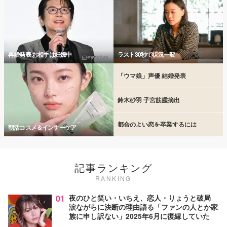
再婚発表 お相手は妊娠中
ラスト30秒で状況一変
「ウマ娘」声優 結婚発表
鈴木砂羽 子宮筋腫摘出
都合のよい恋を卒業するには
朝活コスメ＆インナーケア
記事ランキング
RANKING
01
夜のひと笑い・いちえ、恋人・りょうと破局
涙ながらに決断の理由語る「ファンの人とか家
族に申し訳ない」2025年6月に復縁していた