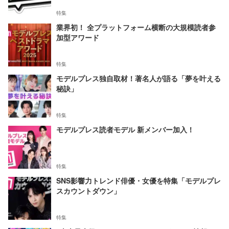
特集
業界初！ 全プラットフォーム横断の大規模読者参
加型アワード
特集
モデルプレス独自取材！著名人が語る「夢を叶える
秘訣」
特集
モデルプレス読者モデル 新メンバー加入！
特集
SNS影響力トレンド俳優・女優を特集「モデルプレ
スカウントダウン」
特集