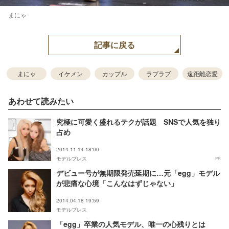
まにゃ
記事に戻る
まにゃ
イケメン
カップル
ラブラブ
遠距離恋愛
あわせて読みたい
究極に可愛く盛れるテクが話題 SNSで人気を独り
占め
2014.11.14 18:00
モデルプレス
PR
デビュー号が無期限発売延期に…元「egg」モデル
が悲痛な心境「こんなはずじゃない」
2014.04.18 19:59
モデルプレス
「egg」卒業の人気モデル、唯一の心残りとは