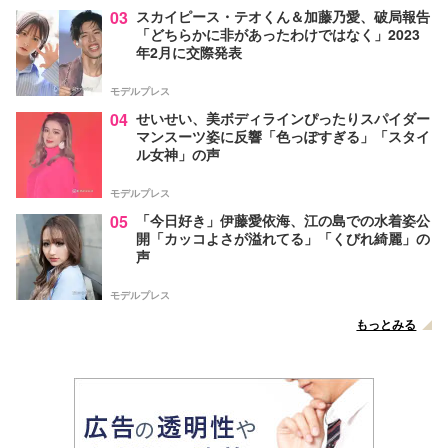
03
スカイピース・テオくん＆加藤乃愛、破局報告
「どちらかに非があったわけではなく」2023
年2月に交際発表
モデルプレス
04
せいせい、美ボディラインぴったりスパイダー
マンスーツ姿に反響「色っぽすぎる」「スタイ
ル女神」の声
モデルプレス
05
「今日好き」伊藤愛依海、江の島での水着姿公
開「カッコよさが溢れてる」「くびれ綺麗」の
声
モデルプレス
もっとみる