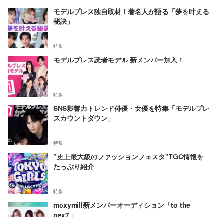
モデルプレス独自取材！著名人が語る「夢を叶える
秘訣」
特集
モデルプレス読者モデル 新メンバー加入！
特集
SNS影響力トレンド俳優・女優を特集「モデルプレ
スカウントダウン」
特集
"史上最大級のファッションフェスタ"TGC情報を
たっぷり紹介
特集
moxymill新メンバーオーディション「to the
nex7」