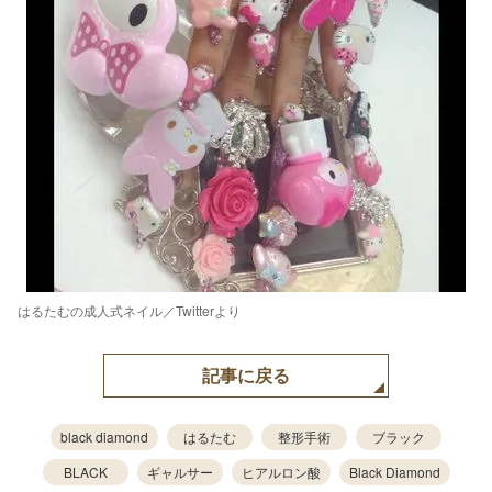
はるたむの成人式ネイル／Twitterより
記事に戻る
black diamond
はるたむ
整形手術
ブラック
BLACK
ギャルサー
ヒアルロン酸
Black Diamond