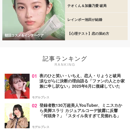
テオくん＆加藤乃愛 破局
レインボー池田が結婚
【心理テスト】恋の深め方
朝活コスメ＆インナーケア
記事ランキング
RANKING
01
夜のひと笑い・いちえ、恋人・りょうと破局
涙ながらに決断の理由語る「ファンの人とか家
族に申し訳ない」2025年6月に復縁していた
モデルプレス
02
登録者数130万超美人YouTuber、ミニスカか
ら美脚スラリ カジュアルコーデ披露に反響
「何頭身？」「スタイル良すぎて見惚れる」
モデルプレス