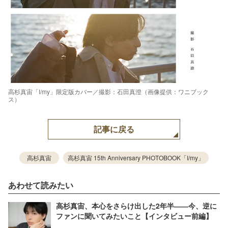
高杉真宙「I/my」限定版カバー／撮影：石田真澄（画像提供：ワニブック
ス）
記事に戻る
高杉真宙
高杉真宙 15th Anniversary PHOTOBOOK「I/my」
あわせて読みたい
高杉真宙、本心をさらけ出した2年半――今、逆に
ファンに聞いてみたいこと【インタビュー前編】