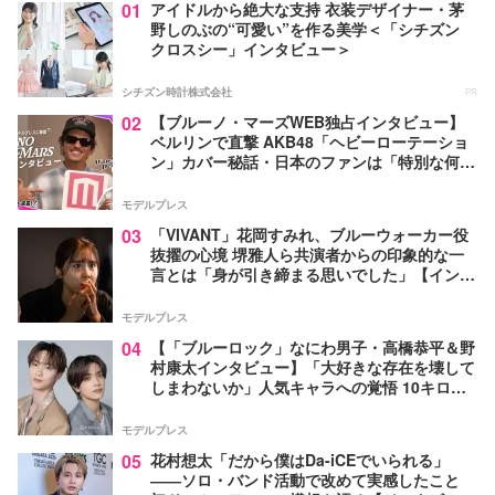
01
アイドルから絶大な支持 衣装デザイナー・茅
野しのぶの“可愛い”を作る美学＜「シチズン
クロスシー」インタビュー＞
シチズン時計株式会社
PR
02
【ブルーノ・マーズWEB独占インタビュー】
ベルリンで直撃 AKB48「ヘビーローテーショ
ン」カバー秘話・日本のファンは「特別な何か
がある」…来日公演への期待語る
モデルプレス
03
「VIVANT」花岡すみれ、ブルーウォーカー役
抜擢の心境 堺雅人ら共演者からの印象的な一
言とは「身が引き締まる思いでした」【インタ
ビュー】
モデルプレス
04
【「ブルーロック」なにわ男子・高橋恭平＆野
村康太インタビュー】「大好きな存在を壊して
しまわないか」人気キャラへの覚悟 10キロ増
量の肉体改造秘話
モデルプレス
05
花村想太「だから僕はDa-iCEでいられる」
――ソロ・バンド活動で改めて実感したこと