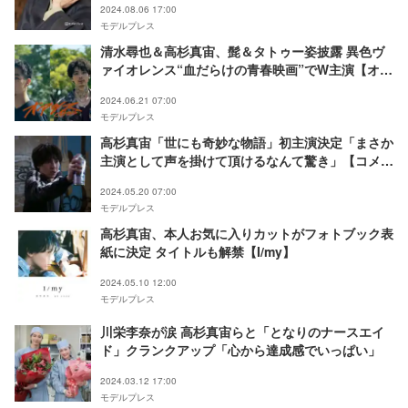
2024.08.06 17:00
モデルプレス
清水尋也＆高杉真宙、髭＆タトゥー姿披露 異色ヴ
ァイオレンス“血だらけの青春映画”でW主演【オア
シス】
2024.06.21 07:00
モデルプレス
高杉真宙「世にも奇妙な物語」初主演決定「まさか
主演として声を掛けて頂けるなんて驚き」【コメン
ト】
2024.05.20 07:00
モデルプレス
高杉真宙、本人お気に入りカットがフォトブック表
紙に決定 タイトルも解禁【I/my】
2024.05.10 12:00
モデルプレス
川栄李奈が涙 高杉真宙らと「となりのナースエイ
ド」クランクアップ「心から達成感でいっぱい」
2024.03.12 17:00
モデルプレス