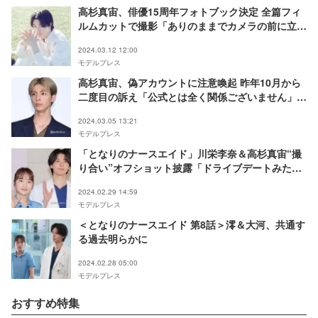
高杉真宙、俳優15周年フォトブック決定 全篇フィ
ルムカットで撮影「ありのままでカメラの前に立ち
ました」
2024.03.12 12:00
モデルプレス
高杉真宙、偽アカウントに注意喚起 昨年10月から
二度目の訴え「公式とは全く関係ございません」＜
全文＞
2024.03.05 13:21
モデルプレス
「となりのナースエイド」川栄李奈＆高杉真宙“撮
り合い”オフショット披露「ドライブデートみた
い」「ギャップ最高」の声
2024.02.29 14:59
モデルプレス
＜となりのナースエイド 第8話＞澪＆大河、共通す
る過去明らかに
2024.02.28 05:00
モデルプレス
おすすめ特集