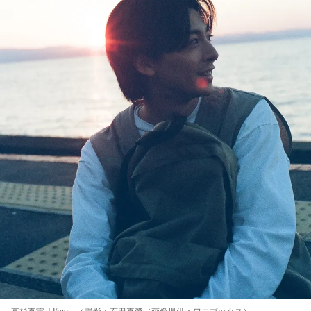
高杉真宙「I/my」／撮影：石田真澄（画像提供：ワニブックス）