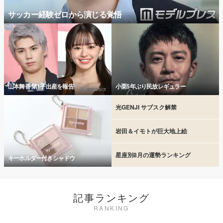
サッカー経験ゼロから演じる覚悟
山本舞香 第1子出産を報告
小栗5年ぶり民放レギュラー
光GENJI サブスク解禁
岩田＆イモトが巨大地上絵
星座別8月の運勢ランキング
キーホルダー付きシャドウ
記事ランキング
RANKING