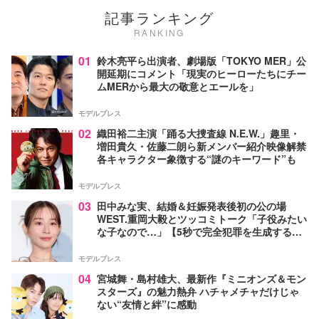
記事ランキング
RANKING
01
鈴木亮平ら出演者、劇場版「TOKYO MER」公
開延期にコメント「現実のヒーローたちにチー
ムMERから最大の敬意とエールを」
モデルプレス
02
織田裕二主演「踊る大捜査線 N.E.W.」趣里・
増田貴久・佐藤二朗ら新メンバー紹介映像解禁
各キャラクター象徴する“謎のキーワード”も
モデルプレス
03
田中みな実、結婚＆妊娠発表後初の公の場
WEST.重岡大毅とツッコミトーク「子役みたい
な子なので…」【5秒で完全犯罪を生成する方
法】
モデルプレス
04
宮城舞・島村雄大、最新作『ミニオンズ＆モン
スターズ』の魅力熱弁 ハチャメチャだけじゃ
ない“友情と絆”に感動