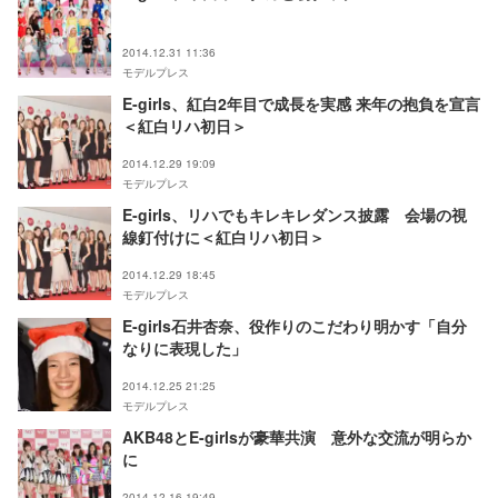
2014.12.31 11:36
モデルプレス
E-girls、紅白2年目で成長を実感 来年の抱負を宣言
＜紅白リハ初日＞
2014.12.29 19:09
モデルプレス
E-girls、リハでもキレキレダンス披露 会場の視
線釘付けに＜紅白リハ初日＞
2014.12.29 18:45
モデルプレス
E-girls石井杏奈、役作りのこだわり明かす「自分
なりに表現した」
2014.12.25 21:25
モデルプレス
AKB48とE-girlsが豪華共演 意外な交流が明らか
に
2014.12.16 19:49