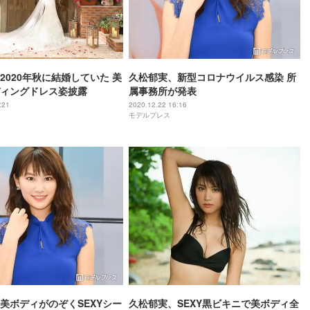
2020年秋に結婚していた 美
久松郁実、新型コロナウイルス感染 所
ィングドレス姿披露
属事務所が発表
:21
2020.12.22 16:16
モデルプレス
美ボディがのぞくSEXYシー
久松郁実、SEXY黒ビキニで美ボディ全