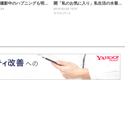
撮影中のハプニングも明か
開「私のお気に入り」私生活の水着事
情も明かす
:24
2019.03.02 15:51
モデルプレス