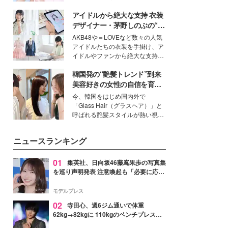
ーについて熱く語り合ってもらっ
イベートでも仲良しで旅行好きな
た。
アイドルから絶大な支持 衣装
モデル・愛甲ひかりさんと橋下美
好さんを迎えて本音で女子会トー
デザイナー・茅野しのぶの“可
ク。猛暑のお出かけを快適に過ご
愛い”を作る美学＜「シチズン
AKB48や＝LOVEなど数々の人気
すヒントや、2人が感動した夏の
クロスシー」インタビュー＞
アイドルたちの衣装を手掛け、ア
生理の新常識にも迫りました。
イドルやファンから絶大な支持を
得る、株式会社オサレカンパニー
韓国発の“艶髪トレンド”到来
取締役兼クリエイティブディレク
ター・茅野しのぶ。一人ひとりの
美容好きの女性の自信を育む
個性に寄り添い、魅力を引き出す
「ヘアケア事情」って？
今、韓国をはじめ国内外で
衣装作りは、多くの女性たちに勇
「Glass Hair（グラスヘア）」と
気と自信を与え続けている。
呼ばれる艶髪スタイルが熱い視線
を集めています。メイクやファッ
ションの完成度を高めるベースと
ニュースランキング
して、“髪そのものの美しさ”に改
めて注目する人が増えている様
子。今回は、そんな憧れの艶やか
01
集英社、日向坂46藤嶌果歩の写真集
な髪を日常で叶える、美容好きの
を巡り声明発表 注意喚起も「必要に応じ
女性たちのヘアケア事情を紹介し
て法的措置を含む対応を検討」
ます。
モデルプレス
02
寺田心、週6ジム通いで体重
62kg→82kgに 110kgのベンチプレス持
ち上げる姿披露「胸板の厚みすごい」