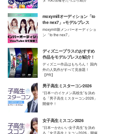
moxymillオーディション「to
the nex7」×モデルプレス
moxymill新メンバーオーディショ
ン「to the nex7」
ディズニープラスのおすすめ
作品をモデルプレスが紹介！
ディズニー作品はもちろん！ 国内
外の人気作がすべて見放題！
【PR】
男子高生ミスターコン2026
“日本一のイケメン高校生”を決め
る「男子高生ミスターコン2026」
開催中！
女子高生ミスコン2026
“日本一かわいい女子高生”を決め
る「女子高生ミスコン2026」開催