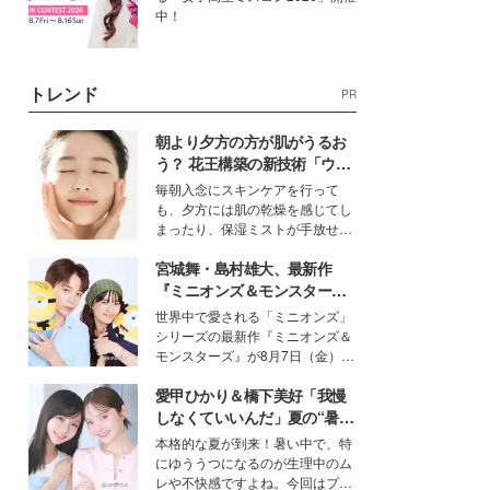
中！
トレンド
PR
朝より夕方の方が肌がうるお
う？ 花王構築の新技術「ウォ
ーターキャプチャリングスキ
毎朝入念にスキンケアを行って
ン（捕水肌）」がスキンケア
も、夕方には肌の乾燥を感じてし
の常識を変える予感
まったり、保湿ミストが手放せな
いという読者も多いのでは？そん
宮城舞・島村雄大、最新作
な美容の常識を大きく変える可能
性を秘めた、革新的な「Water
『ミニオンズ＆モンスター
Capturing Skin（ウォーターキャ
ズ』の魅力熱弁 ハチャメチャ
世界中で愛される「ミニオンズ」
プチャリングスキン：捕水肌）」
だけじゃない“友情と絆”に感
シリーズの最新作『ミニオンズ＆
技術を、花王が構築した。
動
モンスターズ』が8月7日（金）に
公開。モデルプレスでは、“大のミ
愛甲ひかり＆橋下美好「我慢
ニオン好き”という共通点を持つモ
デルの宮城舞と島村雄大の特別対
しなくていいんだ」夏の“暑さ
談をお届け！それぞれの視点か
対策”の新しい選択肢とは？
本格的な夏が到来！暑い中で、特
ら、今作ならではの魅力や予想外
にゆううつになるのが生理中のム
の感動をもたらす奥深いストーリ
レや不快感ですよね。今回はプラ