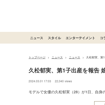
ニュース
スタイル
エンターテイメント
コ
トップページ
ニュース
ニュース
久松郁実、第1
>
>
>
久松郁実、第1子出産を報告 
2024.03.01 17:03
22,040
views
モデルで女優の久松郁実（28）が1日、自身のIn