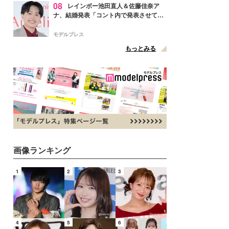
08
レインボー池田直人＆佐藤佳奈ア
ナ、結婚発表「コント内で発表させてい
ただきました」読売テレビ退社は生活拠
点変更のため
モデルプレス
もっとみる
画像ランキング
1
2
3
4
5
6