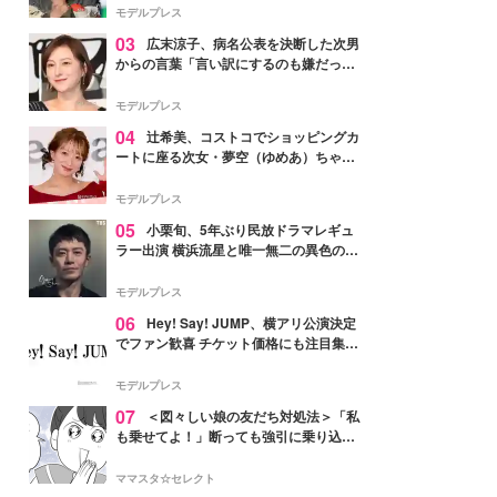
「かっこいい」と反響
モデルプレス
03
広末涼子、病名公表を決断した次男
からの言葉「言い訳にするのも嫌だっ
た」「言うべきか迷った」
モデルプレス
04
辻希美、コストコでショッピングカ
ートに座る次女・夢空（ゆめあ）ちゃん
の姿公開「乗りこなしてる感じが可愛す
ぎ」「成長を感じる」の声
モデルプレス
05
小栗旬、5年ぶり民放ドラマレギュ
ラー出演 横浜流星と唯一無二の異色のバ
ディで初共演【LOST10】
モデルプレス
06
Hey! Say! JUMP、横アリ公演決定
でファン歓喜 チケット価格にも注目集ま
る「激アツ」「平成に戻ったみたい」
モデルプレス
07
＜図々しい娘の友だち対処法＞「私
も乗せてよ！」断っても強引に乗り込ん
でくる友だち【第1話まんが】
ママスタ☆セレクト