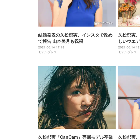
結婚発表の久松郁実、インスタで改め
久松郁実、
て報告 山本美月も祝福
しいウエデ
2021.06.14 17:18
2021.06.14 12
モデルプレス
モデルプレス
久松郁実「CanCam」専属モデル卒業
久松郁実、