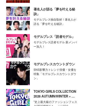
著名人が語る「夢を叶える秘
訣」
モデルプレス独自取材！著名人が
語る「夢を叶える秘訣」
モデルプレス「読者モデル」
モデルプレス読者モデル 新メンバ
ー加入！
モデルプレスカウントダウン
SNS影響力トレンド俳優・女優を
特集「モデルプレスカウントダウ
ン」
TOKYO GIRLS COLLECTION
2026 AUTUMN/WINTER × モ
デルプレス
"史上最大級のファッションフェス
タ"TGC情報をたっぷり紹介