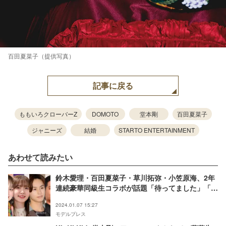
百田夏菜子（提供写真）
記事に戻る
ももいろクローバーZ
DOMOTO
堂本剛
百田夏菜子
ジャニーズ
結婚
STARTO ENTERTAINMENT
あわせて読みたい
鈴木愛理・百田夏菜子・草川拓弥・小笠原海、2年
連続豪華同級生コラボが話題「待ってました」「奇
跡の世代」
2024.01.07 15:27
モデルプレス