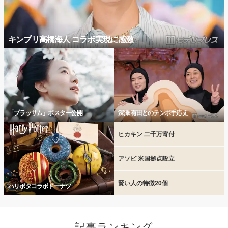
キンプリ高橋海人 コラボ実現に感激
「ブラッサム」ポスター公開
深澤 有田とのテンポ手応え
ヒカキン 二千万寄付
アソビ 米国拠点設立
賢い人の特徴20個
ハリポタコラボドーナツ
記事ランキング