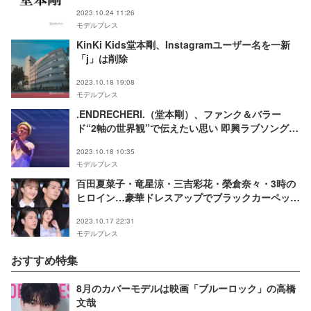
2023.10.24 11:26
モデルプレス
KinKi Kids堂本剛、Instagramユーザー名を一新
「j」は削除
2023.10.18 19:08
モデルプレス
.ENDRECHERI.（堂本剛）、ファンク＆バラー
ド“2軸の世界観”で伝えたい思い 即興ラブソング披
露も＜ライブレポ＞
2023.10.18 10:35
モデルプレス
百田夏菜子・竜星涼・三吉彩花・榮倉奈々・3時の
ヒロイン…豪華ドレスアップでブラックカーペット
集結＜Harper's BAZAAR 10th Anniversary
2023.10.17 22:31
Event＞
モデルプレス
おすすめ特集
8月のカバーモデルは映画「ブルーロック」の高橋
文哉