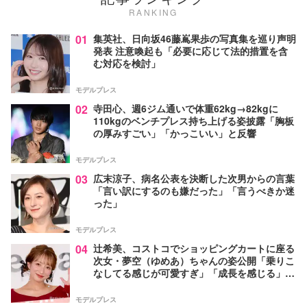
RANKING
01
集英社、日向坂46藤嶌果歩の写真集を巡り声明
発表 注意喚起も「必要に応じて法的措置を含
む対応を検討」
モデルプレス
02
寺田心、週6ジム通いで体重62kg→82kgに
110kgのベンチプレス持ち上げる姿披露「胸板
の厚みすごい」「かっこいい」と反響
モデルプレス
03
広末涼子、病名公表を決断した次男からの言葉
「言い訳にするのも嫌だった」「言うべきか迷
った」
モデルプレス
04
辻希美、コストコでショッピングカートに座る
次女・夢空（ゆめあ）ちゃんの姿公開「乗りこ
なしてる感じが可愛すぎ」「成長を感じる」の
声
モデルプレス