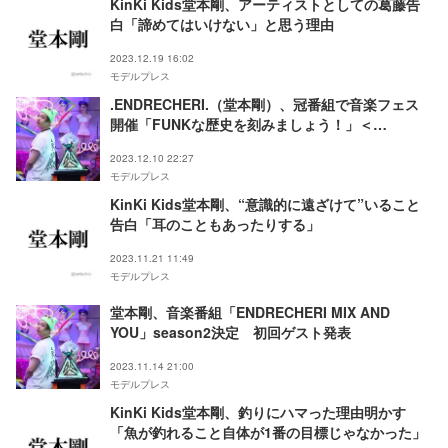
KinKi Kids堂本剛、アーティストとしての葛藤告
白「諦めてはいけない」と思う理由
2023.12.19 16:02
モデルプレス
.ENDRECHERI.（堂本剛）、冠番組で音楽フェス
開催「FUNKな歴史を刻みましょう！」＜
ENDRECHERI MIX AND YOU FES＞
2023.12.10 22:27
モデルプレス
KinKi Kids堂本剛、“意識的に遠ざけて”いること
告白「耳のこともあったりする」
2023.11.21 11:49
モデルプレス
堂本剛、音楽番組「ENDRECHERI MIX AND
YOU」season2決定 初回ゲスト発表
2023.11.14 21:00
モデルプレス
KinKi Kids堂本剛、釣りにハマった理由明かす
「魚が釣れること自体が1番の目標じゃなかった」