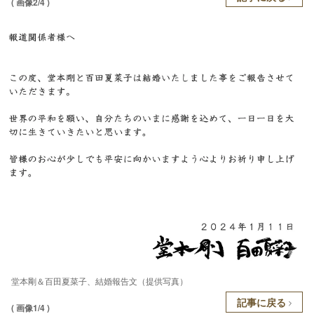
( 画像2/4 )
堂本剛＆百田夏菜子、結婚報告文（提供写真）
記事に戻る
( 画像1/4 )