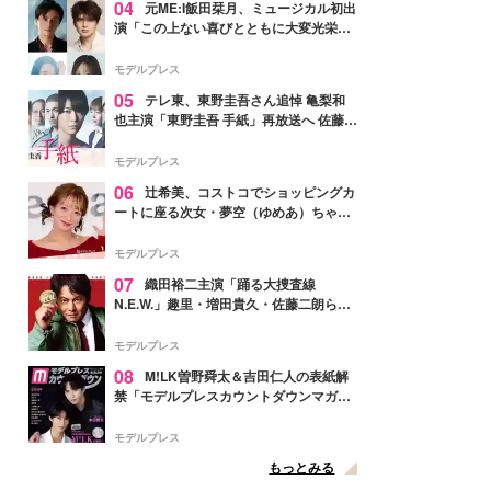
04
元ME:I飯田栞月、ミュージカル初出
演「この上ない喜びとともに大変光栄」
4年ぶり上演「ファントム」城田優らキ
ャスト発表
モデルプレス
05
テレ東、東野圭吾さん追悼 亀梨和
也主演「東野圭吾 手紙」再放送へ 佐藤隆
太・本田翼・中村倫也ら出演
モデルプレス
06
辻希美、コストコでショッピングカ
ートに座る次女・夢空（ゆめあ）ちゃん
の姿公開「乗りこなしてる感じが可愛す
ぎ」「成長を感じる」の声
モデルプレス
07
織田裕二主演「踊る大捜査線
N.E.W.」趣里・増田貴久・佐藤二朗ら新
メンバー紹介映像解禁 各キャラクター象
徴する“謎のキーワード”も
モデルプレス
08
M!LK曽野舜太＆吉田仁人の表紙解
禁「モデルプレスカウントダウンマガジ
ン」巻頭に登場
モデルプレス
もっとみる