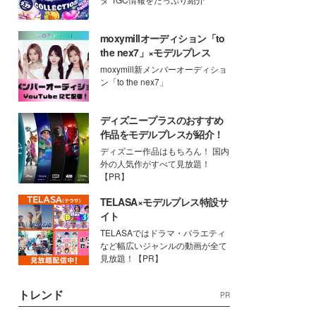
moxymillオーディション「to
the nex7」×モデルプレス
moxymill新メンバーオーディショ
ン「to the nex7」
ディズニープラスのおすすめ
作品をモデルプレスが紹介！
ディズニー作品はもちろん！ 国内
外の人気作がすべて見放題！
【PR】
TELASA×モデルプレス特設サ
イト
TELASAではドラマ・バラエティ
など幅広いジャンルの動画が全て
見放題！【PR】
トレンド
PR