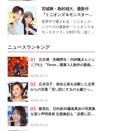
女性たちのヘアケア事情を紹介し
得る、株式会社オサレカンパニー
ます。
宮城舞・島村雄大、最新作
取締役兼クリエイティブディレク
ター・茅野しのぶ。一人ひとりの
『ミニオンズ＆モンスター
個性に寄り添い、魅力を引き出す
ズ』の魅力熱弁 ハチャメチャ
世界中で愛される「ミニオンズ」
衣装作りは、多くの女性たちに勇
だけじゃない“友情と絆”に感
シリーズの最新作『ミニオンズ＆
気と自信を与え続けている。
動
モンスターズ』が8月7日（金）に
公開。モデルプレスでは、“大のミ
ニオン好き”という共通点を持つモ
ニュースランキング
デルの宮城舞と島村雄大の特別対
談をお届け！それぞれの視点か
ら、今作ならではの魅力や予想外
01
元木湧・安嶋秀生・内村颯太らジュ
の感動をもたらす奥深いストーリ
ニア9人「Three」開幕 3人制作の新曲＆
ーについて熱く語り合ってもらっ
手描きセットに込めた想い「もっと前に
た。
進んで夢を掴みたい」【ゲネプロレポ】
モデルプレス
02
広末涼子、病名公表を決断した次男
からの言葉「言い訳にするのも嫌だっ
た」「言うべきか迷った」
モデルプレス
03
集英社、日向坂46藤嶌果歩の写真集
を巡り声明発表 注意喚起も「必要に応じ
て法的措置を含む対応を検討」
モデルプレス