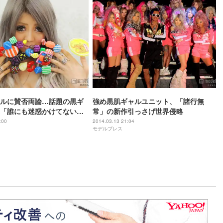
ルに賛否両論…話題の黒ギ
強め黒肌ギャルユニット、「諸行無
「誰にも迷惑かけてない」
常」の新作引っさげ世界侵略
スインタビュー
:00
2014.03.13 21:04
モデルプレス