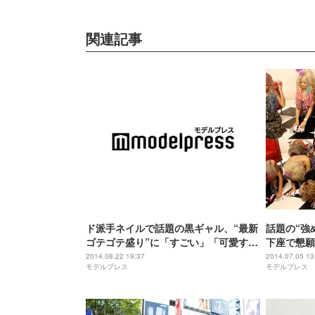
関連記事
ド派手ネイルで話題の黒ギャル、“最新
話題の“強
ゴテゴテ盛り”に「すごい」「可愛すぎ
下座で懇願
る」の声
2014.08.22 19:37
2014.07.05 13
モデルプレス
モデルプレス