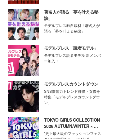
著名人が語る「夢を叶える秘
訣」
モデルプレス独自取材！著名人が
語る「夢を叶える秘訣」
モデルプレス「読者モデル」
モデルプレス読者モデル 新メンバ
ー加入！
モデルプレスカウントダウン
SNS影響力トレンド俳優・女優を
特集「モデルプレスカウントダウ
ン」
TOKYO GIRLS COLLECTION
2026 AUTUMN/WINTER × モ
デルプレス
"史上最大級のファッションフェス
タ"TGC情報をたっぷり紹介