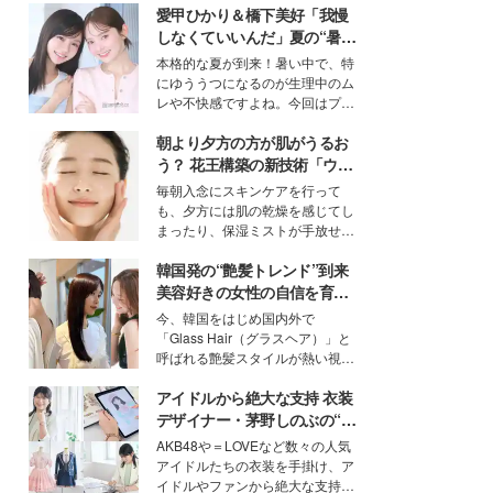
愛甲ひかり＆橋下美好「我慢
しなくていいんだ」夏の“暑さ
対策”の新しい選択肢とは？
本格的な夏が到来！暑い中で、特
にゆううつになるのが生理中のム
レや不快感ですよね。今回はプラ
イベートでも仲良しで旅行好きな
朝より夕方の方が肌がうるお
モデル・愛甲ひかりさんと橋下美
好さんを迎えて本音で女子会トー
う？ 花王構築の新技術「ウォ
ク。猛暑のお出かけを快適に過ご
ーターキャプチャリングスキ
毎朝入念にスキンケアを行って
すヒントや、2人が感動した夏の
ン（捕水肌）」がスキンケア
も、夕方には肌の乾燥を感じてし
生理の新常識にも迫りました。
の常識を変える予感
まったり、保湿ミストが手放せな
いという読者も多いのでは？そん
韓国発の“艶髪トレンド”到来
な美容の常識を大きく変える可能
性を秘めた、革新的な「Water
美容好きの女性の自信を育む
Capturing Skin（ウォーターキャ
「ヘアケア事情」って？
今、韓国をはじめ国内外で
プチャリングスキン：捕水肌）」
「Glass Hair（グラスヘア）」と
技術を、花王が構築した。
呼ばれる艶髪スタイルが熱い視線
を集めています。メイクやファッ
アイドルから絶大な支持 衣装
ションの完成度を高めるベースと
して、“髪そのものの美しさ”に改
デザイナー・茅野しのぶの“可
めて注目する人が増えている様
愛い”を作る美学＜「シチズン
AKB48や＝LOVEなど数々の人気
子。今回は、そんな憧れの艶やか
クロスシー」インタビュー＞
アイドルたちの衣装を手掛け、ア
な髪を日常で叶える、美容好きの
イドルやファンから絶大な支持を