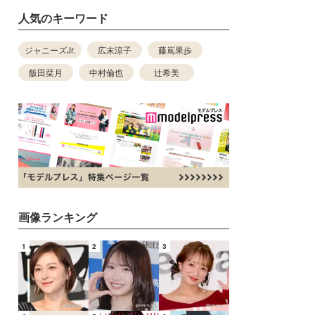
人気のキーワード
ジャニーズJr.
広末涼子
藤嶌果歩
飯田栞月
中村倫也
辻希美
画像ランキング
1
2
3