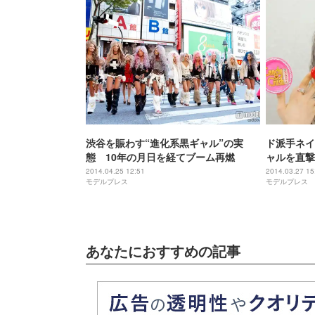
渋谷を賑わす“進化系黒ギャル”の実
ド派手ネイ
態 10年の月日を経てブーム再燃
ャルを直撃
モデルプレ
2014.04.25 12:51
2014.03.27 15
モデルプレス
モデルプレス
あなたにおすすめの記事