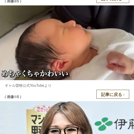
( 画像3/5 )
ギャル曽根公式YouTubeより
記事に戻る
( 画像1/5 )