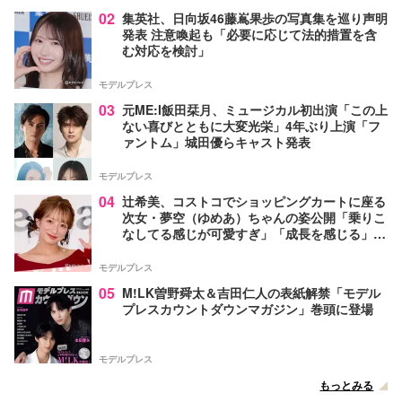
02
集英社、日向坂46藤嶌果歩の写真集を巡り声明
発表 注意喚起も「必要に応じて法的措置を含
む対応を検討」
モデルプレス
03
元ME:I飯田栞月、ミュージカル初出演「この上
ない喜びとともに大変光栄」4年ぶり上演「フ
ァントム」城田優らキャスト発表
モデルプレス
04
辻希美、コストコでショッピングカートに座る
次女・夢空（ゆめあ）ちゃんの姿公開「乗りこ
なしてる感じが可愛すぎ」「成長を感じる」の
声
モデルプレス
05
M!LK曽野舜太＆吉田仁人の表紙解禁「モデル
プレスカウントダウンマガジン」巻頭に登場
モデルプレス
もっとみる