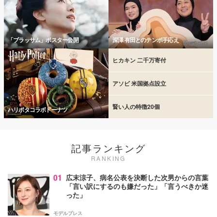
「ブラッサム」ポスター公開
深澤 有田とのテンポ手応え
ヒカキン 二千万寄付
アソビ 米国拠点設立
賢い人の特徴20個
ハリポタコラボドーナツ
記事ランキング
RANKING
01
広末涼子、病名公表を決断した次男からの言葉
「言い訳にするのも嫌だった」「言うべきか迷
った」
モデルプレス