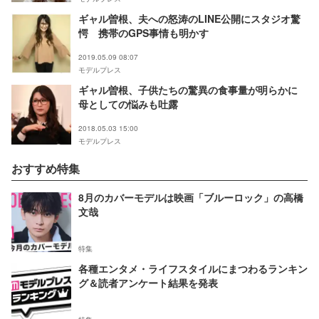
ギャル曽根、夫への怒涛のLINE公開にスタジオ驚
愕 携帯のGPS事情も明かす
2019.05.09 08:07
モデルプレス
ギャル曽根、子供たちの驚異の食事量が明らかに
母としての悩みも吐露
2018.05.03 15:00
モデルプレス
おすすめ特集
8月のカバーモデルは映画「ブルーロック」の高橋
文哉
特集
各種エンタメ・ライフスタイルにまつわるランキン
グ＆読者アンケート結果を発表