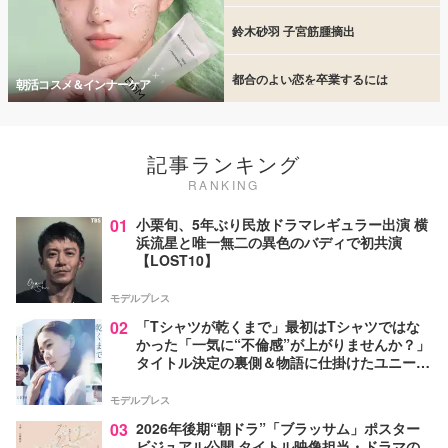
鈴木砂羽 子宮筋腫摘出
都合のよい恋を卒業するには
朝活コスメ＆インナーケア
記事ランキング
RANKING
01
小栗旬、5年ぶり民放ドラマレギュラー出演 横
浜流星と唯一無二の異色のバディで初共演
【LOST10】
モデルプレス
02
「Tシャツが乾くまで」最初はTシャツではな
かった「一気に“不倫感”が上がりませんか？」
タイトル決定の裏側＆物語に仕掛けたユニーク
な視点【脚本家・生方美久氏インタビュー】
モデルプレス
03
2026年後期“朝ドラ”「ブラッサム」ポスター
ビジュアル公開 タイトル映像担当・ドラマの