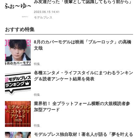
み友達だった「後輩として認識してもらう前から」
2023.06.15 14:41
モデルプレス
おすすめ特集
8月のカバーモデルは映画「ブルーロック」の高橋
文哉
特集
各種エンタメ・ライフスタイルにまつわるランキン
グ＆読者アンケート結果を発表
特集
業界初！ 全プラットフォーム横断の大規模読者参
加型アワード
特集
モデルプレス独自取材！著名人が語る「夢を叶える