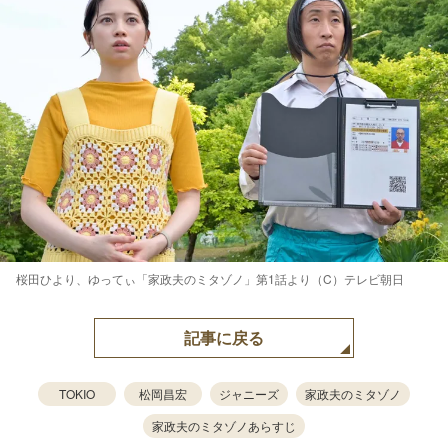
桜田ひより、ゆってぃ「家政夫のミタゾノ」第1話より（C）テレビ朝日
記事に戻る
TOKIO
松岡昌宏
ジャニーズ
家政夫のミタゾノ
家政夫のミタゾノあらすじ