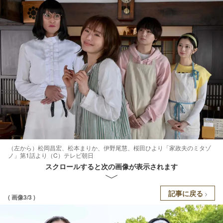
（左から）松岡昌宏、松本まりか、伊野尾慧、桜田ひより「家政夫のミタゾ
ノ」第1話より（C）テレビ朝日
スクロールすると次の画像が表示されます
記事に戻る
( 画像3/3 )