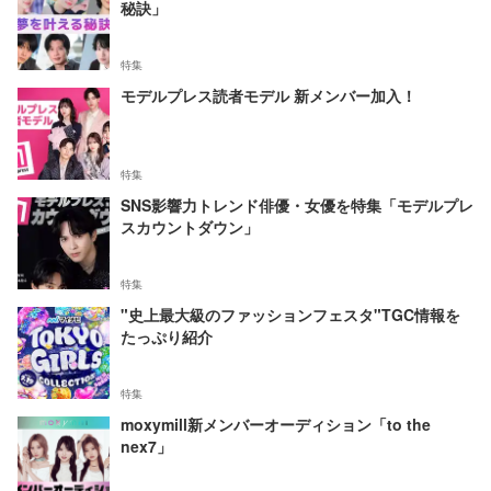
秘訣」
特集
モデルプレス読者モデル 新メンバー加入！
特集
SNS影響力トレンド俳優・女優を特集「モデルプレ
スカウントダウン」
特集
"史上最大級のファッションフェスタ"TGC情報を
たっぷり紹介
特集
moxymill新メンバーオーディション「to the
nex7」