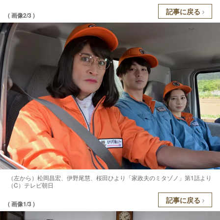
記事に戻る
( 画像2/3 )
（左から）松岡昌宏、伊野尾慧、桜田ひより「家政夫のミタゾノ」第1話より
（C）テレビ朝日
記事に戻る
( 画像1/3 )