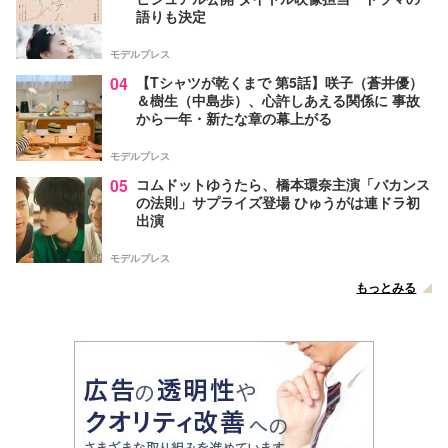
語りも決定
モデルプレス
04
【Tシャツが乾くまで 第5話】咲子（蒼井優）
＆樹生（中島歩）、心許しあえる関係に 事故
から一年・新たな章の幕上がる
モデルプレス
05
コムドットゆうたら、橋本環奈主演「バカンス
の法則」サプライズ登場 ひゅうがは連ドラ初
出演
モデルプレス
もっとみる