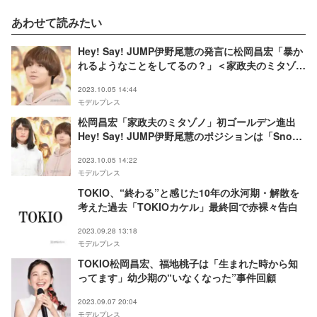
あわせて読みたい
Hey! Say! JUMP伊野尾慧の発言に松岡昌宏「暴か
れるようなことをしてるの？」＜家政夫のミタゾノ
＞
2023.10.05 14:44
モデルプレス
松岡昌宏「家政夫のミタゾノ」初ゴールデン進出
Hey! Say! JUMP伊野尾慧のポジションは「Snow
Manにしてほしかった」
2023.10.05 14:22
モデルプレス
TOKIO、“終わる”と感じた10年の氷河期・解散を
考えた過去「TOKIOカケル」最終回で赤裸々告白
2023.09.28 13:18
モデルプレス
TOKIO松岡昌宏、福地桃子は「生まれた時から知
ってます」幼少期の“いなくなった”事件回顧
2023.09.07 20:04
モデルプレス