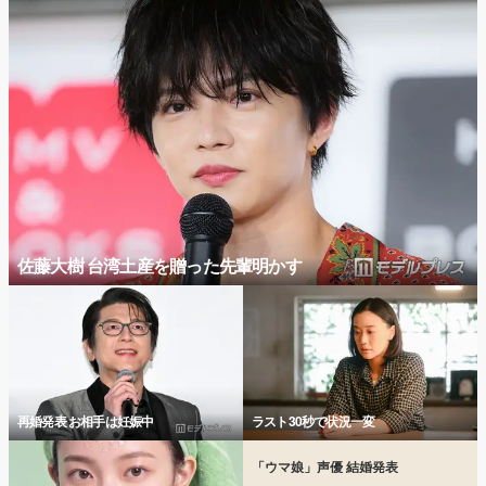
佐藤大樹 台湾土産を贈った先輩明かす
再婚発表 お相手は妊娠中
ラスト30秒で状況一変
「ウマ娘」声優 結婚発表