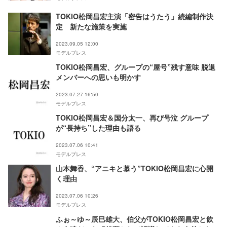
TOKIO松岡昌宏主演「密告はうたう」続編制作決
定 新たな施策を実施
2023.09.05 12:00
モデルプレス
TOKIO松岡昌宏、グループの“屋号”残す意味 脱退
メンバーへの思いも明かす
2023.07.27 16:50
モデルプレス
TOKIO松岡昌宏＆国分太一、再び号泣 グループ
が“長持ち”した理由も語る
2023.07.06 10:41
モデルプレス
山本舞香、“アニキと慕う”TOKIO松岡昌宏に心開
く理由
2023.07.06 10:26
モデルプレス
ふぉ～ゆ～辰巳雄大、伯父がTOKIO松岡昌宏と飲