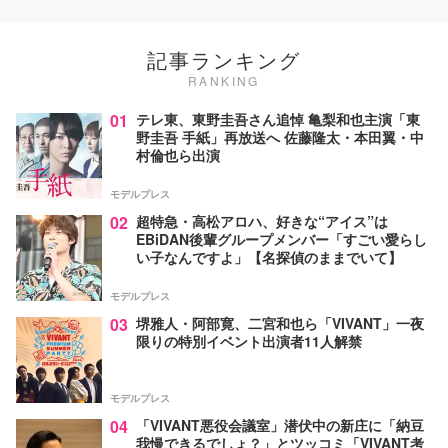
記事ランキング
RANKING
01
テレ東、東野圭吾さん追悼 亀梨和也主演「東
野圭吾 手紙」再放送へ 佐藤隆太・本田翼・中
村倫也ら出演
モデルプレス
02
超特急・高松アロハ、好きな“アイス”は
EBiDAN後輩グループメンバー「すごい愛らし
い子なんですよ」【名探偵のままでいて】
モデルプレス
03
堺雅人・阿部寛、二宮和也ら「VIVANT」一夜
限りの特別イベント出演者11人解禁
モデルプレス
04
「VIVANT悪役会議室」潜伏中の新庄に「納豆
我慢できるでしょ？」とツッコミ「VIVANT考