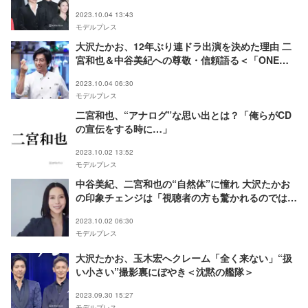
「予想外」
2023.10.04 13:43
モデルプレス
大沢たかお、12年ぶり連ドラ出演を決めた理由 二
宮和也＆中谷美紀への尊敬・信頼語る＜「ONE
DAY～聖夜のから騒ぎ～」インタビュー＞
2023.10.04 06:30
モデルプレス
二宮和也、“アナログ”な思い出とは？「俺らがCD
の宣伝をする時に…」
2023.10.02 13:52
モデルプレス
中谷美紀、二宮和也の“自然体”に憧れ 大沢たかお
の印象チェンジは「視聴者の方も驚かれるのでは」
＜「ONE DAY～聖夜のから騒ぎ～」インタビュー
2023.10.02 06:30
＞
モデルプレス
大沢たかお、玉木宏へクレーム「全く来ない」“扱
い小さい”撮影裏にぼやき＜沈黙の艦隊＞
2023.09.30 15:27
モデルプレス