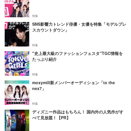
特集
SNS影響力トレンド俳優・女優を特集「モデルプレ
スカウントダウン」
特集
"史上最大級のファッションフェスタ"TGC情報を
たっぷり紹介
特集
moxymill新メンバーオーディション「to the
nex7」
特集
ディズニー作品はもちろん！ 国内外の人気作がす
べて見放題！【PR】