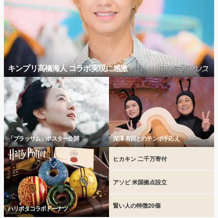
キンプリ高橋海人 コラボ実現に感激
「ブラッサム」ポスター公開
深澤 有田とのテンポ手応え
ヒカキン 二千万寄付
アソビ 米国拠点設立
賢い人の特徴20個
ハリポタコラボドーナツ