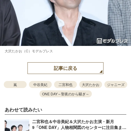
大沢たかお（C）モデルプレス
記事に戻る
嵐
中谷美紀
二宮和也
大沢たかお
ジャニーズ
ONE DAY～聖夜のから騒ぎ～
あわせて読みたい
二宮和也＆中谷美紀＆大沢たかお主演・新月
9「ONE DAY」人物相関図のセンターに注目集まる