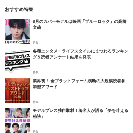
おすすめ特集
8月のカバーモデルは映画「ブルーロック」の高橋
文哉
特集
各種エンタメ・ライフスタイルにまつわるランキン
グ＆読者アンケート結果を発表
特集
業界初！ 全プラットフォーム横断の大規模読者参
加型アワード
特集
モデルプレス独自取材！著名人が語る「夢を叶える
秘訣」
特集