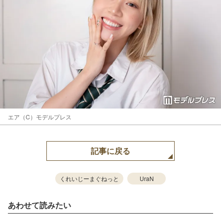
エア（C）モデルプレス
記事に戻る
くれいじーまぐねっと
UraN
あわせて読みたい