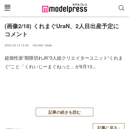
(画像2/18) くれまぐUraN、2人目出産予定に
コメント
2023.09.14 12:42
160,982
views
超個性派“期限切れJK”3人組クリエイターユニット“くれま
ぐ”こと「くれいじーまぐねっと」が9月13...
記事の続きを読む
記事に戻る