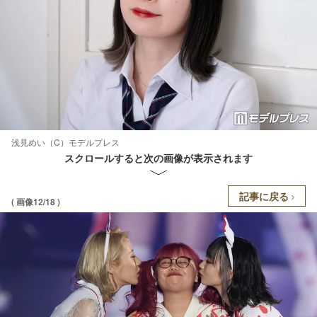
浅見めい（C）モデルプレス
スクロールすると次の画像が表示されます
記事に戻る
( 画像12/18 )