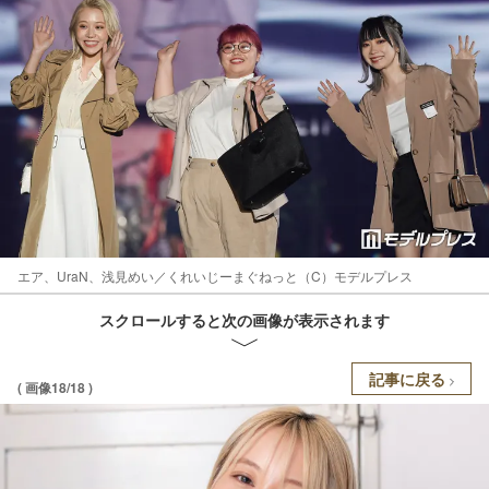
エア、UraN、浅見めい／くれいじーまぐねっと（C）モデルプレス
スクロールすると次の画像が表示されます
記事に戻る
( 画像18/18 )