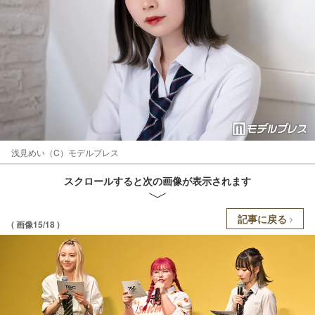
浅見めい（C）モデルプレス
スクロールすると次の画像が表示されます
記事に戻る
( 画像15/18 )