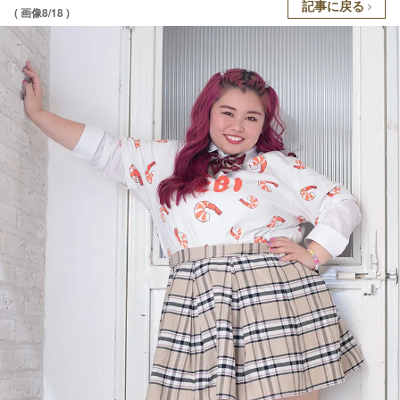
記事に戻る
( 画像8/18 )