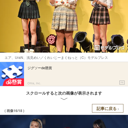
エア、UraN、浅見めい／くれいじーまぐねっと（C）モデルプレス
ジグソーde懸賞
PR
Ohte, Inc.
スクロールすると次の画像が表示されます
記事に戻る
( 画像16/18 )