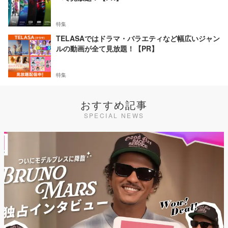
特集
TELASAではドラマ・バラエティなど幅広いジャン
ルの動画が全て見放題！【PR】
特集
おすすめ記事
SPECIAL NEWS