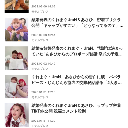
「可愛すぎる夫婦」の声
2023.03.06 14:09
モデルプレス
結婚発表のくれまぐUraN＆あさひ、密着プリクラ
公開「ギャップがすごい」「どうなってるの？」ツ
ッコミ殺到
2023.02.08 10:54
モデルプレス
結婚＆妊娠発表のくれまぐ・UraN、“場所は決まっ
ていた”あさひからのプロポーズ秘話 挙式の予定に
も言及
2023.02.02 10:49
モデルプレス
くれまぐ・UraN、あさひからの告白に涙…パパラ
ピーズ・じんじんら協力の交際秘話語る「2人きり
にする作戦を練って…」
2023.01.31 12:10
モデルプレス
結婚発表のくれまぐUraN＆あさひ、ラブラブ密着
TikTok公開 祝福コメント殺到
2023.01.31 11:30
モデルプレス