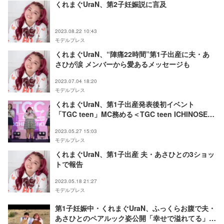
くれまぐUraN、第2子妊娠説に言及
2023.08.22 10:43
モデルプレス
くれまぐUraN、“陣痛22時間”第1子出産に夫・あ
さひが涙 メンバーから愛あるメッセージも
2023.07.04 18:20
モデルプレス
くれまぐUraN、第1子出産発表後初イベント
「TGC teen」MC務める＜TGC teen ICHINOSEKI
2023＞
2023.05.27 15:03
モデルプレス
くれまぐUraN、第1子出産 夫・あさひとの3ショッ
トで報告
2023.05.18 21:27
モデルプレス
第1子妊娠中・くれまぐUraN、ふっくらお腹で夫・
あさひとのペアルック姿公開「幸せで溢れてる」