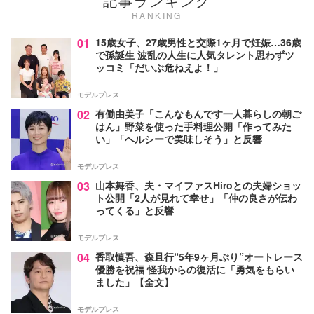
記事ランキング
RANKING
01
15歳女子、27歳男性と交際1ヶ月で妊娠…36歳
で孫誕生 波乱の人生に人気タレント思わずツ
ッコミ「だいぶ危ねえよ！」
モデルプレス
02
有働由美子「こんなもんです一人暮らしの朝ご
はん」野菜を使った手料理公開「作ってみた
い」「ヘルシーで美味しそう」と反響
モデルプレス
03
山本舞香、夫・マイファスHiroとの夫婦ショッ
ト公開「2人が見れて幸せ」「仲の良さが伝わ
ってくる」と反響
モデルプレス
04
香取慎吾、森且行“5年9ヶ月ぶり”オートレース
優勝を祝福 怪我からの復活に「勇気をもらい
ました」【全文】
モデルプレス