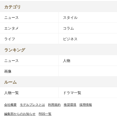
カテゴリ
ニュース
スタイル
エンタメ
コラム
ライフ
ビジネス
ランキング
ニュース
人物
画像
ルーム
人物一覧
ドラマ一覧
会社概要
モデルプレスとは
利用規約
推奨環境
採用情報
編集部からのお知らせ
RSS一覧