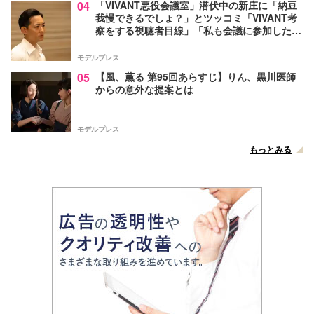
04
「VIVANT悪役会議室」潜伏中の新庄に「納豆
我慢できるでしょ？」とツッコミ「VIVANT考
察をする視聴者目線」「私も会議に参加した
い」と話題【ネタバレあり】
モデルプレス
05
【風、薫る 第95回あらすじ】りん、黒川医師
からの意外な提案とは
モデルプレス
もっとみる