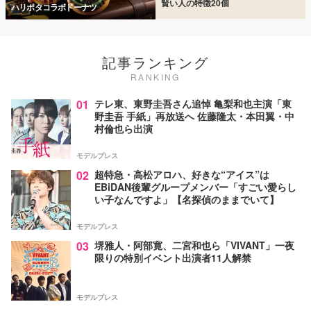
賢い人の特徴20個
ハリポタコラボドーナツ
記事ランキング
RANKING
01
テレ東、東野圭吾さん追悼 亀梨和也主演「東
野圭吾 手紙」再放送へ 佐藤隆太・本田翼・中
村倫也ら出演
モデルプレス
02
超特急・高松アロハ、好きな“アイス”は
EBiDAN後輩グループメンバー「すごい愛らし
い子なんですよ」【名探偵のままでいて】
モデルプレス
03
堺雅人・阿部寛、二宮和也ら「VIVANT」一夜
限りの特別イベント出演者11人解禁
モデルプレス