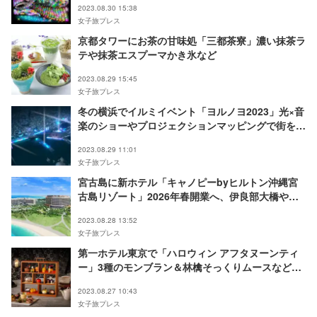
2023.08.30 15:38
女子旅プレス
京都タワーにお茶の甘味処「三都茶寮」濃い抹茶ラ
テや抹茶エスプーマかき氷など
2023.08.29 15:45
女子旅プレス
冬の横浜でイルミイベント「ヨルノヨ2023」光×音
楽のショーやプロジェクションマッピングで街を演
出
2023.08.29 11:01
女子旅プレス
宮古島に新ホテル「キャノピーbyヒルトン沖縄宮
古島リゾート」2026年春開業へ、伊良部大橋や夕
陽をのぞむルーフトッププール完備
2023.08.28 13:52
女子旅プレス
第一ホテル東京で「ハロウィン アフタヌーンティ
ー」3種のモンブラン＆林檎そっくりムースなど見
た目も楽しい秋スイーツ
2023.08.27 10:43
女子旅プレス