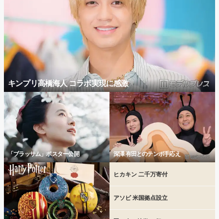
キンプリ高橋海人 コラボ実現に感激
「ブラッサム」ポスター公開
深澤 有田とのテンポ手応え
ヒカキン 二千万寄付
アソビ 米国拠点設立