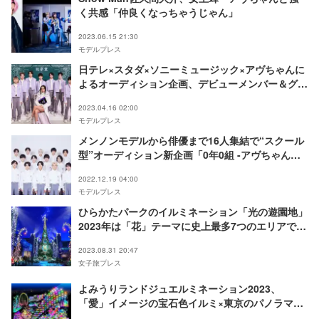
く共感「仲良くなっちゃうじゃん」
2023.06.15 21:30
モデルプレス
日テレ×スタダ×ソニーミュージック×アヴちゃんに
よるオーディション企画、デビューメンバー＆グル
ープ名決定＜0年0組 -アヴちゃんの教室-＞
2023.04.16 02:00
モデルプレス
メンノンモデルから俳優まで16人集結で“スクール
型”オーディション新企画「0年0組 -アヴちゃんの
教室-」始動 女王蜂アヴちゃんが先生に＜メンバー
2022.12.19 04:00
一覧＞
モデルプレス
ひらかたパークのイルミネーション「光の遊園地」
2023年は「花」テーマに史上最多7つのエリアで構
成
2023.08.31 20:47
女子旅プレス
よみうりランドジュエルミネーション2023、
「愛」イメージの宝石色イルミ×東京のパノラマ夜
景