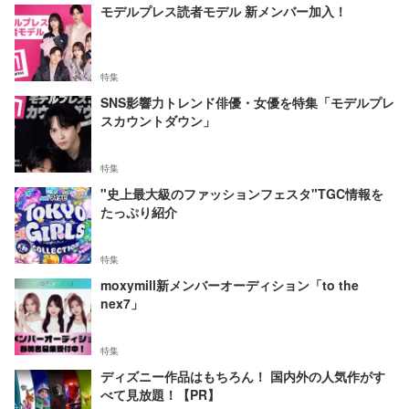
モデルプレス読者モデル 新メンバー加入！
特集
SNS影響力トレンド俳優・女優を特集「モデルプレ
スカウントダウン」
特集
"史上最大級のファッションフェスタ"TGC情報を
たっぷり紹介
特集
moxymill新メンバーオーディション「to the
nex7」
特集
ディズニー作品はもちろん！ 国内外の人気作がす
べて見放題！【PR】