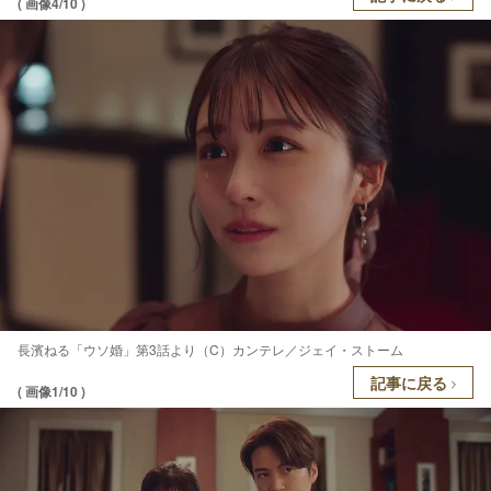
( 画像4/10 )
長濱ねる「ウソ婚」第3話より（C）カンテレ／ジェイ・ストーム
記事に戻る
( 画像1/10 )