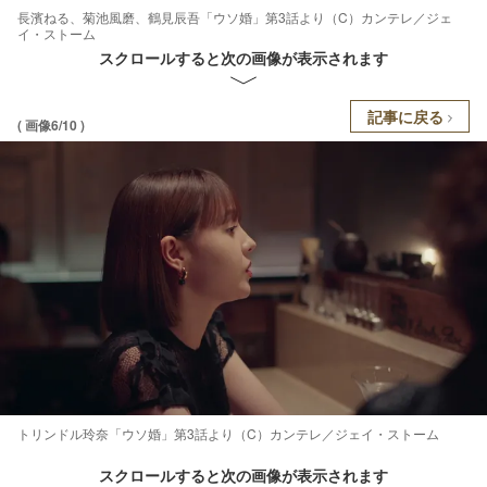
長濱ねる、菊池風磨、鶴見辰吾「ウソ婚」第3話より（C）カンテレ／ジェ
イ・ストーム
スクロールすると次の画像が表示されます
記事に戻る
( 画像6/10 )
トリンドル玲奈「ウソ婚」第3話より（C）カンテレ／ジェイ・ストーム
スクロールすると次の画像が表示されます