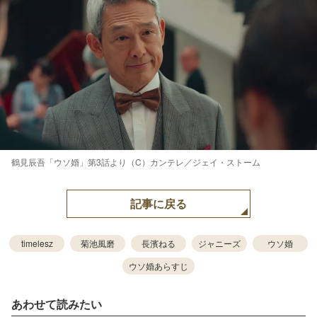
鶴見辰吾「ウソ婚」第3話より（C）カンテレ／ジェイ・ストーム
記事に戻る
timelesz
菊池風磨
長濱ねる
ジャニーズ
ウソ婚
ウソ婚あらすじ
あわせて読みたい