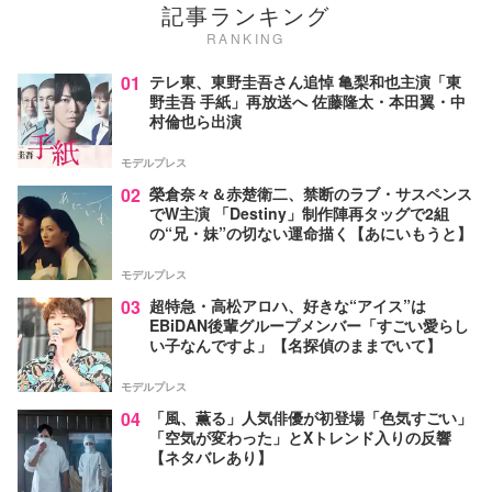
記事ランキング
RANKING
01
テレ東、東野圭吾さん追悼 亀梨和也主演「東
野圭吾 手紙」再放送へ 佐藤隆太・本田翼・中
村倫也ら出演
モデルプレス
02
榮倉奈々＆赤楚衛二、禁断のラブ・サスペンス
でW主演 「Destiny」制作陣再タッグで2組
の“兄・妹”の切ない運命描く【あにいもうと】
モデルプレス
03
超特急・高松アロハ、好きな“アイス”は
EBiDAN後輩グループメンバー「すごい愛らし
い子なんですよ」【名探偵のままでいて】
モデルプレス
04
「風、薫る」人気俳優が初登場「色気すごい」
「空気が変わった」とXトレンド入りの反響
【ネタバレあり】