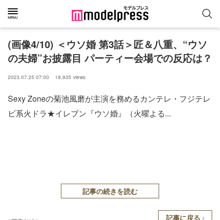
(画像4/10) ＜ウソ婚 第3話＞匠＆八重、“ウソ
の夫婦”お披露目 パーティー会場での反応は？
2023.07.25 07:00
18,935
views
Sexy Zoneの菊池風磨が主演を務めるカンテレ・フジテレ
ビ系火ドラ★イレブン『ウソ婚』（火曜よる...
記事の続きを読む
記事に戻る