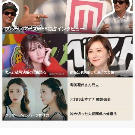
ブルーノマーズWEB独占インタビュー
恋人と破局 決断の理由語る
病名公表決断した息子の言葉
寿美花代さん死去
元TBS山本アナ 離婚発表
冷め切った夫婦関係の修復法
グラマーツインハーフ作り方