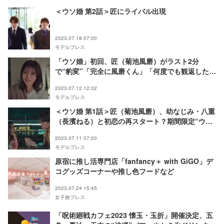
＜ウソ婚 第2話＞匠にライバル出現
2023.07.18 07:00
モデルプレス
「ウソ婚」初回、匠（菊池風磨）がラスト2分
で“豹変”「完全に風磨くん」「何度でも観返した
い」の声続々
2023.07.12 12:02
モデルプレス
＜ウソ婚 第1話＞匠（菊池風磨）、幼なじみ・八重
（長濱ねる）と初恋の再スタート？期間限定“ウソ
の結婚相手”に
2023.07.11 07:00
モデルプレス
原宿に推し活専門店「fanfancy＋ with GiGO」デ
コグッズコーナーや推し色フードなど
2023.07.24 15:45
女子旅プレス
「呪術廻戦カフェ2023 懐玉・玉折」開催決定、五