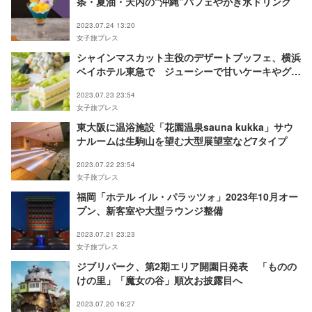
条・夏油・天内の“沖縄”パフェやかき氷ドリンク
2023.07.24 13:20
女子旅プレス
シャインマスカット主役のデザートブッフェ、横浜
ベイホテル東急で ジューシーで甘いケーキやグラ
スデザートなど
2023.07.23 23:54
女子旅プレス
東大阪に温浴施設「花園温泉sauna kukka」サウ
ナルームは生駒山を望む大型展望室など7タイプ
2023.07.22 23:54
女子旅プレス
福岡「ホテル イル・パラッツォ」2023年10月オー
プン、新客室や大型ラウンジ整備
2023.07.21 23:23
女子旅プレス
ジブリパーク、第2期エリア開園日発表 「ものの
けの里」「魔女の谷」順次お披露目へ
2023.07.20 16:27