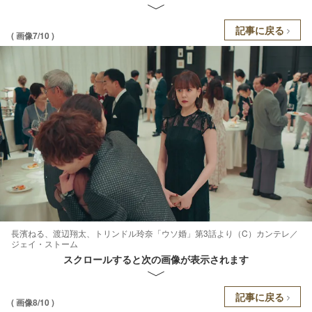
記事に戻る
( 画像7/10 )
長濱ねる、渡辺翔太、トリンドル玲奈「ウソ婚」第3話より（C）カンテレ／
ジェイ・ストーム
スクロールすると次の画像が表示されます
記事に戻る
( 画像8/10 )