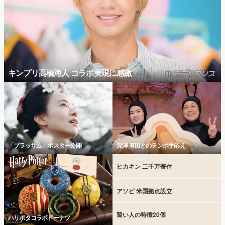
キンプリ高橋海人 コラボ実現に感激
「ブラッサム」ポスター公開
深澤 有田とのテンポ手応え
ヒカキン 二千万寄付
アソビ 米国拠点設立
賢い人の特徴20個
ハリポタコラボドーナツ