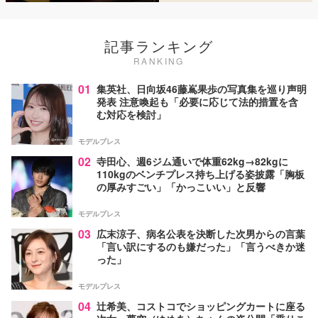
記事ランキング
RANKING
01
集英社、日向坂46藤嶌果歩の写真集を巡り声明
発表 注意喚起も「必要に応じて法的措置を含
む対応を検討」
モデルプレス
02
寺田心、週6ジム通いで体重62kg→82kgに
110kgのベンチプレス持ち上げる姿披露「胸板
の厚みすごい」「かっこいい」と反響
モデルプレス
03
広末涼子、病名公表を決断した次男からの言葉
「言い訳にするのも嫌だった」「言うべきか迷
った」
モデルプレス
04
辻希美、コストコでショッピングカートに座る