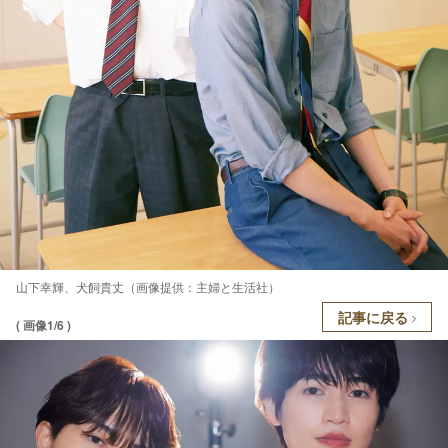
⼭下幸輝、⽝飼貴丈（画像提供：主婦と生活社）
記事に戻る
( 画像1/6 )