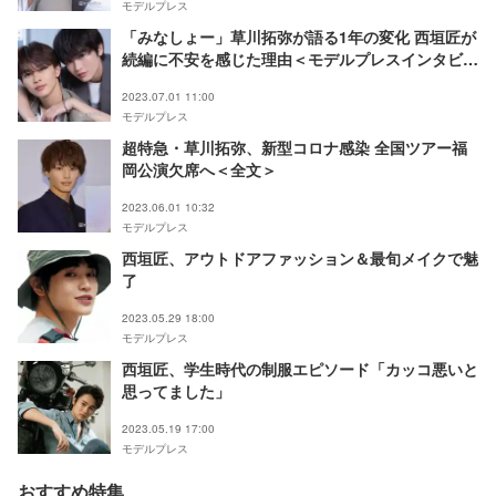
モデルプレス
「みなしょー」草川拓弥が語る1年の変化 西垣匠が
続編に不安を感じた理由＜モデルプレスインタビュ
ー＞
2023.07.01 11:00
モデルプレス
超特急・草川拓弥、新型コロナ感染 全国ツアー福
岡公演欠席へ＜全文＞
2023.06.01 10:32
モデルプレス
西垣匠、アウトドアファッション＆最旬メイクで魅
了
2023.05.29 18:00
モデルプレス
西垣匠、学生時代の制服エピソード「カッコ悪いと
思ってました」
2023.05.19 17:00
モデルプレス
おすすめ特集