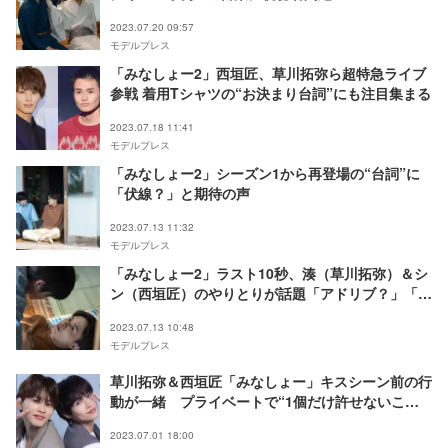
2023.07.20 09:57
モデルプレス
「みなしょー2」西垣匠、草川拓弥ら超特急ライブ
参戦 着用Tシャツの“お決まり台詞”にも注目集まる
2023.07.18 11:41
モデルプレス
「みなしょー2」シーズン1から再登場の“台詞”に
「伏線？」と期待の声
2023.07.13 11:32
モデルプレス
「みなしょー2」ラスト10秒、湊（草川拓弥）＆シ
ン（西垣匠）のやりとりが話題「アドリブ？」「可
愛すぎ」
2023.07.13 10:48
モデルプレス
草川拓弥＆西垣匠「みなしょー」キスシーン前の行
動が一緒 プライベートで“1個だけ許せないこ
と”とは＜モデルプレスインタビュー＞
2023.07.01 18:00