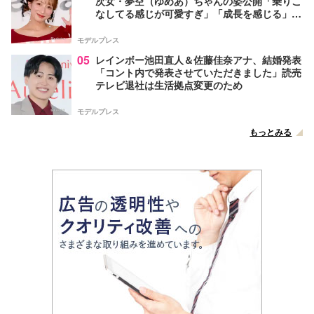
次女・夢空（ゆめあ）ちゃんの姿公開「乗りこ
なしてる感じが可愛すぎ」「成長を感じる」の
声
モデルプレス
05
レインボー池田直人＆佐藤佳奈アナ、結婚発表
「コント内で発表させていただきました」読売
テレビ退社は生活拠点変更のため
モデルプレス
もっとみる