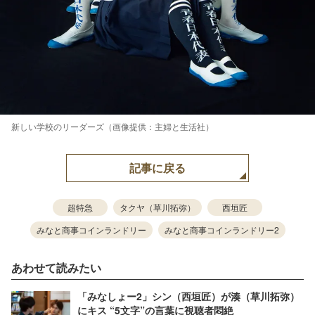
新しい学校のリーダーズ（画像提供：主婦と生活社）
記事に戻る
超特急
タクヤ（草川拓弥）
西垣匠
みなと商事コインランドリー
みなと商事コインランドリー2
あわせて読みたい
「みなしょー2」シン（西垣匠）が湊（草川拓弥）
にキス “5文字”の言葉に視聴者悶絶