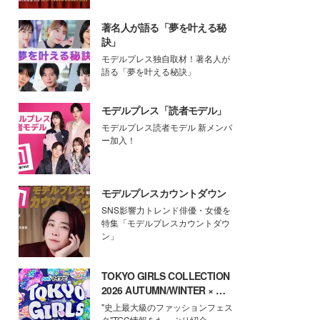
著名人が語る「夢を叶える秘
訣」
モデルプレス独自取材！著名人が
語る「夢を叶える秘訣」
モデルプレス「読者モデル」
モデルプレス読者モデル 新メンバ
ー加入！
モデルプレスカウントダウン
SNS影響力トレンド俳優・女優を
特集「モデルプレスカウントダウ
ン」
TOKYO GIRLS COLLECTION
2026 AUTUMN/WINTER × モ
デルプレス
"史上最大級のファッションフェス
タ"TGC情報をたっぷり紹介