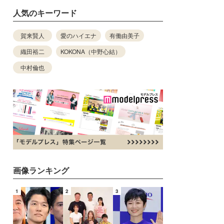
人気のキーワード
賀来賢人
愛のハイエナ
有働由美子
織田裕二
KOKONA（中野心結）
中村倫也
画像ランキング
1
2
3