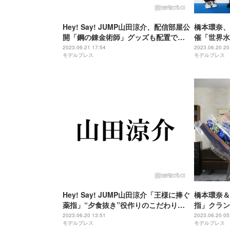
Hey! Say! JUMP山田涼介、配信部屋公
橋本環奈、
開「鋼の錬金術師」グッズも配置で
催「世界水
「センス良すぎ」「こだわり感じる」
もスマート
2023.06.21 17:54
2023.06.20 20
モデルプレス
モデルプレス
と反響
Hey! Say! JUMP山田涼介「王様に捧ぐ
橋本環奈＆
薬指」“夕食抜き”役作りのこだわり明
指」クラン
かす「みんなが求めてる新田東郷でい
長としての
2023.06.20 13:51
2023.06.20 05
モデルプレス
モデルプレス
たい」