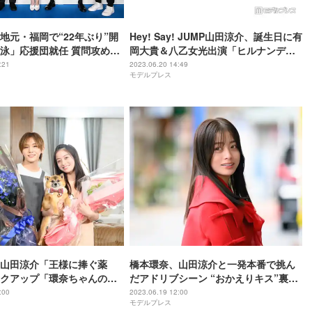
地元・福岡で“22年ぶり”開
Hey! Say! JUMP山田涼介、誕生日に有
泳」応援団就任 質問攻めに
岡大貴＆八乙女光出演「ヒルナンデ
に対応
ス」リアタイしていた メンバーからの
:21
2023.06.20 14:49
モデルプレス
祝福メッセージ明かす
山田涼介「王様に捧ぐ薬
橋本環奈、山田涼介と一発本番で挑ん
クアップ「環奈ちゃんの座
だアドリブシーン “おかえりキス”裏話
姿が立派でした」
も＜王様に捧ぐ薬指＞
:00
2023.06.19 12:00
モデルプレス