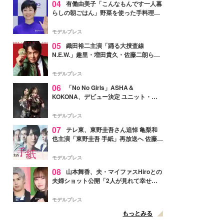
04
有働由美子「こんなもんです一人暮
らしの朝ごはん」野菜を使った手料理公
開「作ってみたい」「ヘルシーで美味し
そう」と反響
モデルプレス
05
織田裕二主演「踊る大捜査線
N.E.W.」趣里・増田貴久・佐藤二朗ら新
メンバー紹介映像解禁 各キャラクター象
徴する“謎のキーワード”も
モデルプレス
06
「No No Girls」ASHA＆
KOKONA、デビュー決定 ユニット・
TAKARAとしてセルフプロデュース楽曲
リリースへ
モデルプレス
07
テレ東、東野圭吾さん追悼 亀梨和
也主演「東野圭吾 手紙」再放送へ 佐藤隆
太・本田翼・中村倫也ら出演
モデルプレス
08
山本舞香、夫・マイファスHiroとの
夫婦ショット公開「2人が見れて幸せ」
「仲の良さが伝わってくる」と反響
モデルプレス
もっとみる