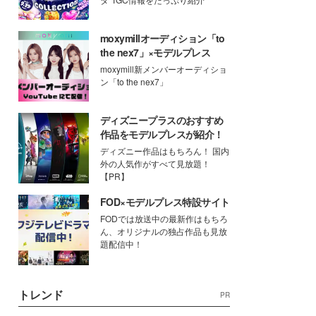
moxymillオーディション「to
the nex7」×モデルプレス
moxymill新メンバーオーディショ
ン「to the nex7」
ディズニープラスのおすすめ
作品をモデルプレスが紹介！
ディズニー作品はもちろん！ 国内
外の人気作がすべて見放題！
【PR】
FOD×モデルプレス特設サイト
FODでは放送中の最新作はもちろ
ん、オリジナルの独占作品も見放
題配信中！
トレンド
PR