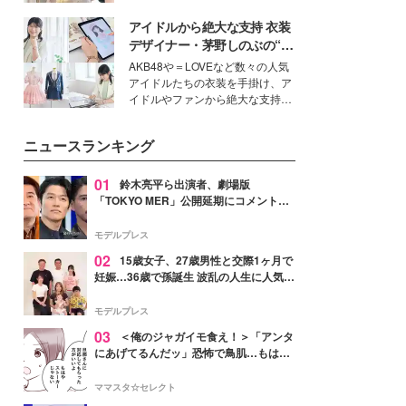
を集めています。メイクやファッ
アイドルから絶大な支持 衣装
ションの完成度を高めるベースと
して、“髪そのものの美しさ”に改
デザイナー・茅野しのぶの“可
めて注目する人が増えている様
愛い”を作る美学＜「シチズン
AKB48や＝LOVEなど数々の人気
子。今回は、そんな憧れの艶やか
クロスシー」インタビュー＞
アイドルたちの衣装を手掛け、ア
な髪を日常で叶える、美容好きの
イドルやファンから絶大な支持を
女性たちのヘアケア事情を紹介し
得る、株式会社オサレカンパニー
ます。
取締役兼クリエイティブディレク
ニュースランキング
ター・茅野しのぶ。一人ひとりの
個性に寄り添い、魅力を引き出す
衣装作りは、多くの女性たちに勇
01
鈴木亮平ら出演者、劇場版
気と自信を与え続けている。
「TOKYO MER」公開延期にコメント
「現実のヒーローたちにチームMERから
最大の敬意とエールを」
モデルプレス
02
15歳女子、27歳男性と交際1ヶ月で
妊娠…36歳で孫誕生 波乱の人生に人気タ
レント思わずツッコミ「だいぶ危ねえ
よ！」
モデルプレス
03
＜俺のジャガイモ食え！＞「アンタ
にあげてるんだッ」恐怖で鳥肌…もはや
ストーカー？【第3話まんが】
ママスタ☆セレクト