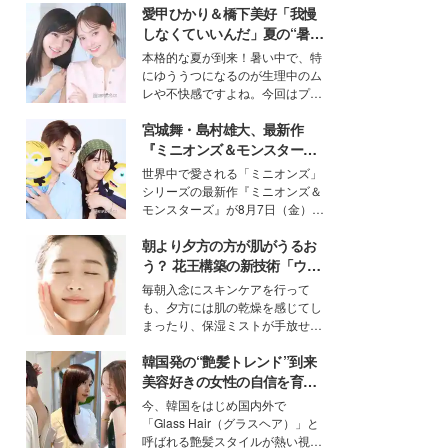
愛甲ひかり＆橋下美好「我慢
しなくていいんだ」夏の“暑さ
対策”の新しい選択肢とは？
本格的な夏が到来！暑い中で、特
にゆううつになるのが生理中のム
レや不快感ですよね。今回はプラ
イベートでも仲良しで旅行好きな
宮城舞・島村雄大、最新作
モデル・愛甲ひかりさんと橋下美
好さんを迎えて本音で女子会トー
『ミニオンズ＆モンスター
ク。猛暑のお出かけを快適に過ご
ズ』の魅力熱弁 ハチャメチャ
世界中で愛される「ミニオンズ」
すヒントや、2人が感動した夏の
だけじゃない“友情と絆”に感
シリーズの最新作『ミニオンズ＆
生理の新常識にも迫りました。
動
モンスターズ』が8月7日（金）に
公開。モデルプレスでは、“大のミ
朝より夕方の方が肌がうるお
ニオン好き”という共通点を持つモ
デルの宮城舞と島村雄大の特別対
う？ 花王構築の新技術「ウォ
談をお届け！それぞれの視点か
ーターキャプチャリングスキ
毎朝入念にスキンケアを行って
ら、今作ならではの魅力や予想外
ン（捕水肌）」がスキンケア
も、夕方には肌の乾燥を感じてし
の感動をもたらす奥深いストーリ
の常識を変える予感
まったり、保湿ミストが手放せな
ーについて熱く語り合ってもらっ
いという読者も多いのでは？そん
た。
韓国発の“艶髪トレンド”到来
な美容の常識を大きく変える可能
性を秘めた、革新的な「Water
美容好きの女性の自信を育む
Capturing Skin（ウォーターキャ
「ヘアケア事情」って？
今、韓国をはじめ国内外で
プチャリングスキン：捕水肌）」
「Glass Hair（グラスヘア）」と
技術を、花王が構築した。
呼ばれる艶髪スタイルが熱い視線