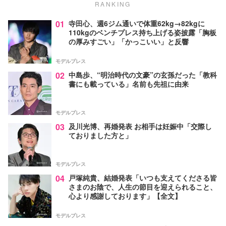
RANKING
01
寺田心、週6ジム通いで体重62kg→82kgに
110kgのベンチプレス持ち上げる姿披露「胸板
の厚みすごい」「かっこいい」と反響
モデルプレス
02
中島歩、“明治時代の文豪”の玄孫だった「教科
書にも載っている」名前も先祖に由来
モデルプレス
03
及川光博、再婚発表 お相手は妊娠中「交際し
ておりました方と」
モデルプレス
04
戸塚純貴、結婚発表「いつも支えてくださる皆
さまのお陰で、人生の節目を迎えられること、
心より感謝しております」【全文】
モデルプレス