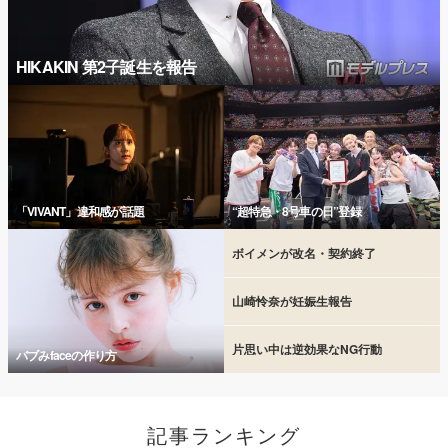
HIKAKIN 第2子誕生を報告
「VIVANT」違和感が話題
“超特急・8号車の日”登録
ボイメンが改名・契約終了
山崎怜奈が妊娠生報告
片思い中は逆効果なNG行動
バブみfaceの作り方
記事ランキング