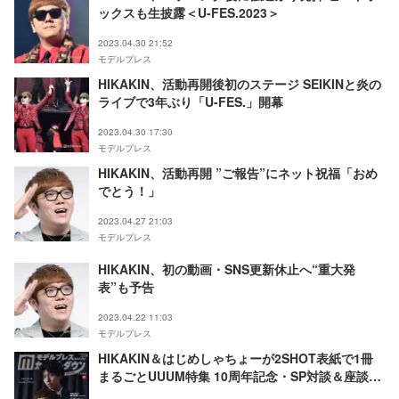
ックスも生披露＜U-FES.2023＞
2023.04.30 21:52
モデルプレス
HIKAKIN、活動再開後初のステージ SEIKINと炎の
ライブで3年ぶり「U-FES.」開幕
2023.04.30 17:30
モデルプレス
HIKAKIN、活動再開 ”ご報告”にネット祝福「おめ
でとう！」
2023.04.27 21:03
モデルプレス
HIKAKIN、初の動画・SNS更新休止へ“重大発
表”も予告
2023.04.22 11:03
モデルプレス
HIKAKIN＆はじめしゃちょーが2SHOT表紙で1冊
まるごとUUUM特集 10周年記念・SP対談＆座談会
実現「モデルプレスカウントダウンマガジン」