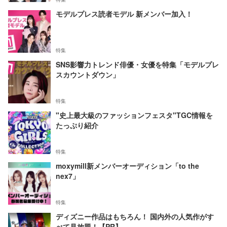
モデルプレス読者モデル 新メンバー加入！
特集
SNS影響力トレンド俳優・女優を特集「モデルプレ
スカウントダウン」
特集
"史上最大級のファッションフェスタ"TGC情報を
たっぷり紹介
特集
moxymill新メンバーオーディション「to the
nex7」
特集
ディズニー作品はもちろん！ 国内外の人気作がす
べて見放題！【PR】