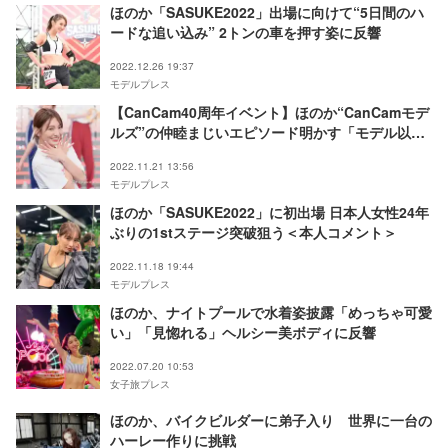
ほのか「SASUKE2022」出場に向けて“5日間のハ
ードな追い込み” 2トンの車を押す姿に反響
2022.12.26 19:37
モデルプレス
【CanCam40周年イベント】ほのか“CanCamモデ
ルズ”の仲睦まじいエピソード明かす「モデル以外
にやってる仕事が違うので…」
2022.11.21 13:56
モデルプレス
ほのか「SASUKE2022」に初出場 日本人女性24年
ぶりの1stステージ突破狙う＜本人コメント＞
2022.11.18 19:44
モデルプレス
ほのか、ナイトプールで水着姿披露「めっちゃ可愛
い」「見惚れる」ヘルシー美ボディに反響
2022.07.20 10:53
女子旅プレス
ほのか、バイクビルダーに弟子入り 世界に一台の
ハーレー作りに挑戦