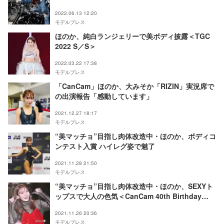
2022.06.13 12:20
モデルプレス
ほのか、純白ランジェリーで美ボディ披露＜TGC
2022 S／S＞
2022.03.22 17:38
モデルプレス
「CanCam」ほのか、大みそか「RIZIN」実況席で
の出演報告「感動しています」
2021.12.27 18:17
モデルプレス
“美マッチョ”目指し肉体改造中・ほのか、ボディコ
ンテスト入賞 ハイレグ姿で魅了
2021.11.28 21:50
モデルプレス
“美マッチョ”目指し肉体改造中・ほのか、SEXYト
ップスで大人の色気＜CanCam 40th Birthday
Night＞
2021.11.26 20:36
モデルプレス