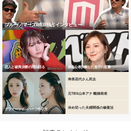
ブルーノマーズWEB独占インタビュー
恋人と破局 決断の理由語る
病名公表決断した息子の言葉
寿美花代さん死去
元TBS山本アナ 離婚発表
冷め切った夫婦関係の修復法
グラマーツインハーフ作り方