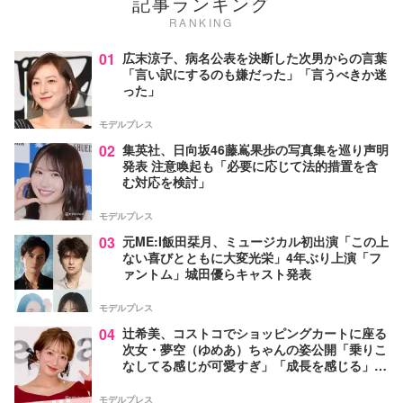
記事ランキング
RANKING
01
広末涼子、病名公表を決断した次男からの言葉
「言い訳にするのも嫌だった」「言うべきか迷
った」
モデルプレス
02
集英社、日向坂46藤嶌果歩の写真集を巡り声明
発表 注意喚起も「必要に応じて法的措置を含
む対応を検討」
モデルプレス
03
元ME:I飯田栞月、ミュージカル初出演「この上
ない喜びとともに大変光栄」4年ぶり上演「フ
ァントム」城田優らキャスト発表
モデルプレス
04
辻希美、コストコでショッピングカートに座る
次女・夢空（ゆめあ）ちゃんの姿公開「乗りこ
なしてる感じが可愛すぎ」「成長を感じる」の
声
モデルプレス