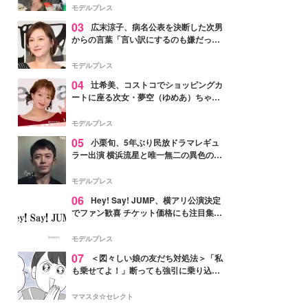
「かっこいい」と反響
モデルプレス
03
広末涼子、病名公表を決断した次男
からの言葉「言い訳にするのも嫌だっ
た」「言うべきか迷った」
モデルプレス
04
辻希美、コストコでショッピングカ
ートに座る次女・夢空（ゆめあ）ちゃん
の姿公開「乗りこなしてる感じが可愛す
ぎ」「成長を感じる」の声
モデルプレス
05
小栗旬、5年ぶり民放ドラマレギュ
ラー出演 横浜流星と唯一無二の異色のバ
ディで初共演【LOST10】
モデルプレス
06
Hey! Say! JUMP、横アリ公演決定
でファン歓喜 チケット価格にも注目集ま
る「激アツ」「平成に戻ったみたい」
モデルプレス
07
＜図々しい娘の友だち対処法＞「私
も乗せてよ！」断っても強引に乗り込ん
でくる友だち【第1話まんが】
ママスタ☆セレクト