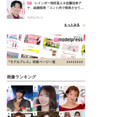
08
レインボー池田直人＆佐藤佳奈ア
ナ、結婚発表「コント内で発表させてい
ただきました」読売テレビ退社は生活拠
点変更のため
モデルプレス
もっとみる
画像ランキング
1
2
3
4
5
6