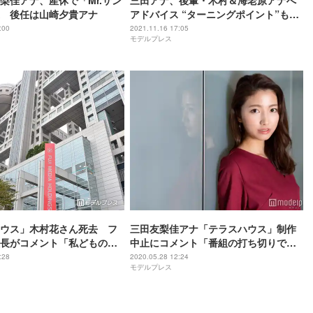
梨佳アナ、産休で「Mr.サン
三田アナ、後輩・木村＆海老原アナへ
 後任は山崎夕貴アナ
アドバイス “ターニングポイント”も振
り返る【フジテレビアナウンサー×モデ
:00
2021.11.16 17:05
モデルプレス
ルプレス連載＜“素”っぴんトーク＞】
ウス」木村花さん死去 フ
三田友梨佳アナ「テラスハウス」制作
長がコメント「私どもの認
中止にコメント「番組の打ち切りで終
はなかった」
わらせるのではなくて…」
:28
2020.05.28 12:24
モデルプレス