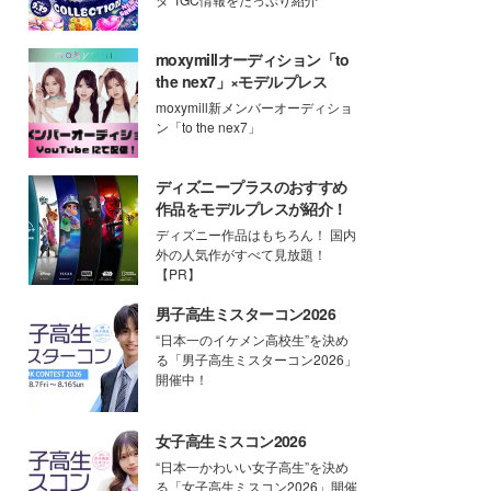
moxymillオーディション「to
the nex7」×モデルプレス
moxymill新メンバーオーディショ
ン「to the nex7」
ディズニープラスのおすすめ
作品をモデルプレスが紹介！
ディズニー作品はもちろん！ 国内
外の人気作がすべて見放題！
【PR】
男子高生ミスターコン2026
“日本一のイケメン高校生”を決め
る「男子高生ミスターコン2026」
開催中！
女子高生ミスコン2026
“日本一かわいい女子高生”を決め
る「女子高生ミスコン2026」開催