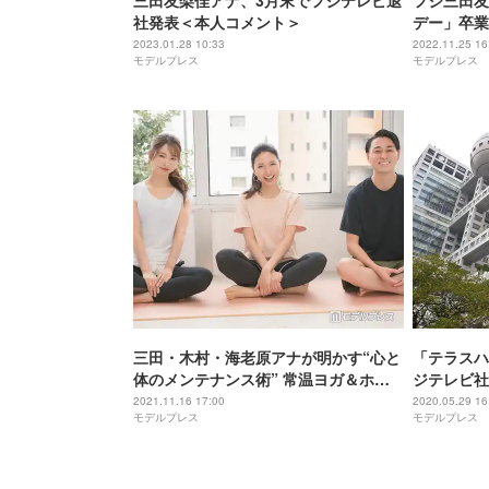
三田友梨佳アナ、3月末でフジテレビ退
フジ三田友
社発表＜本人コメント＞
デー」卒業
2023.01.28 10:33
2022.11.25 16
モデルプレス
モデルプレス
三田・木村・海老原アナが明かす“心と
「テラスハ
体のメンテナンス術” 常温ヨガ＆ホッ
ジテレビ社
トヨガの違いは？【フジテレビアナウ
識が十分で
2021.11.16 17:00
2020.05.29 16
モデルプレス
モデルプレス
ンサー×モデルプレス連載＜“素”っぴん
トーク＞】