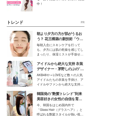
中！
トレンド
PR
朝より夕方の方が肌がうるお
う？ 花王構築の新技術「ウォ
ーターキャプチャリングスキ
毎朝入念にスキンケアを行って
ン（捕水肌）」がスキンケア
も、夕方には肌の乾燥を感じてし
の常識を変える予感
まったり、保湿ミストが手放せな
いという読者も多いのでは？そん
アイドルから絶大な支持 衣装
な美容の常識を大きく変える可能
性を秘めた、革新的な「Water
デザイナー・茅野しのぶの“可
Capturing Skin（ウォーターキャ
愛い”を作る美学＜「シチズン
AKB48や＝LOVEなど数々の人気
プチャリングスキン：捕水肌）」
クロスシー」インタビュー＞
アイドルたちの衣装を手掛け、ア
技術を、花王が構築した。
イドルやファンから絶大な支持を
得る、株式会社オサレカンパニー
韓国発の“艶髪トレンド”到来
取締役兼クリエイティブディレク
ター・茅野しのぶ。一人ひとりの
美容好きの女性の自信を育む
個性に寄り添い、魅力を引き出す
「ヘアケア事情」って？
今、韓国をはじめ国内外で
衣装作りは、多くの女性たちに勇
「Glass Hair（グラスヘア）」と
気と自信を与え続けている。
呼ばれる艶髪スタイルが熱い視線