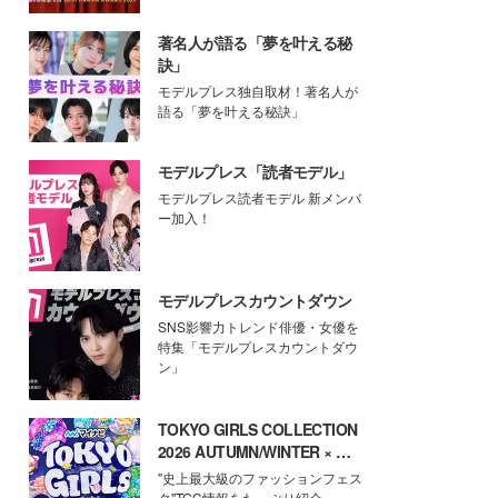
著名人が語る「夢を叶える秘
訣」
モデルプレス独自取材！著名人が
語る「夢を叶える秘訣」
モデルプレス「読者モデル」
モデルプレス読者モデル 新メンバ
ー加入！
モデルプレスカウントダウン
SNS影響力トレンド俳優・女優を
特集「モデルプレスカウントダウ
ン」
TOKYO GIRLS COLLECTION
2026 AUTUMN/WINTER × モ
デルプレス
"史上最大級のファッションフェス
タ"TGC情報をたっぷり紹介