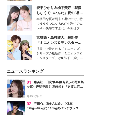
を集めています。メイクやファッ
愛甲ひかり＆橋下美好「我慢
ションの完成度を高めるベースと
して、“髪そのものの美しさ”に改
しなくていいんだ」夏の“暑さ
めて注目する人が増えている様
対策”の新しい選択肢とは？
本格的な夏が到来！暑い中で、特
子。今回は、そんな憧れの艶やか
にゆううつになるのが生理中のム
な髪を日常で叶える、美容好きの
レや不快感ですよね。今回はプラ
女性たちのヘアケア事情を紹介し
イベートでも仲良しで旅行好きな
ます。
宮城舞・島村雄大、最新作
モデル・愛甲ひかりさんと橋下美
好さんを迎えて本音で女子会トー
『ミニオンズ＆モンスター
ク。猛暑のお出かけを快適に過ご
ズ』の魅力熱弁 ハチャメチャ
世界中で愛される「ミニオンズ」
すヒントや、2人が感動した夏の
だけじゃない“友情と絆”に感
シリーズの最新作『ミニオンズ＆
生理の新常識にも迫りました。
動
モンスターズ』が8月7日（金）に
公開。モデルプレスでは、“大のミ
ニオン好き”という共通点を持つモ
ニュースランキング
デルの宮城舞と島村雄大の特別対
談をお届け！それぞれの視点か
ら、今作ならではの魅力や予想外
01
集英社、日向坂46藤嶌果歩の写真集
の感動をもたらす奥深いストーリ
を巡り声明発表 注意喚起も「必要に応じ
ーについて熱く語り合ってもらっ
て法的措置を含む対応を検討」
た。
モデルプレス
02
寺田心、週6ジム通いで体重
62kg→82kgに 110kgのベンチプレス持
ち上げる姿披露「胸板の厚みすごい」