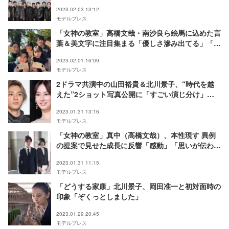
2023.02.03 13:12
モデルプレス
「女神の教室」高橋文哉・南沙良ら絵馬に込めた言
葉＆美文字に注目集まる「優しさ滲み出てる」「め
っちゃ綺麗」
2023.02.01 16:09
モデルプレス
2ドラマ共演中の山田裕貴＆北川景子、“時代を越
えた”2ショット写真公開に「すごい演じ分け」
「タイムリープみたい」の声
2023.01.31 13:16
モデルプレス
「女神の教室」真中（高橋文哉）、本性現す 異例
の提案で見せた成長に反響「感動」「思いが伝わっ
た」
2023.01.31 11:15
モデルプレス
「どうする家康」北川景子、岡田准一と初対面時の
印象「ぞくっとしました」
2023.01.29 20:45
モデルプレス