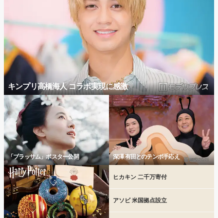
キンプリ高橋海人 コラボ実現に感激
「ブラッサム」ポスター公開
深澤 有田とのテンポ手応え
ヒカキン 二千万寄付
アソビ 米国拠点設立