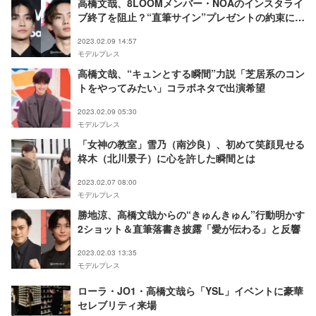
高橋文哉、8LOOMメンバー・NOAのインスタライ
ブ終了を阻止？“直筆サイン”プレゼントの約束に
「額縁に入れて飾る」
2023.02.09 14:57
モデルプレス
高橋文哉、“キュンとする瞬間”力説「芝居系のコン
トをやってみたい」コラボネタで出演希望
2023.02.09 05:30
モデルプレス
「女神の教室」雪乃（南沙良）、初めて笑顔見せる
柊木（北川景子）に心を許した瞬間とは
2023.02.07 08:00
モデルプレス
勝地涼、高橋文哉からの“きゅんきゅん”行動明かす
2ショット＆直筆落書き披露「愛が伝わる」と反響
2023.02.03 13:35
モデルプレス
ローラ・JO1・高橋文哉ら「YSL」イベントに豪華
セレブリティ来場