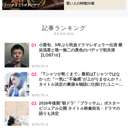
賢い人の特徴20個
ハリポタコラボドーナツ
記事ランキング
RANKING
01
小栗旬、5年ぶり民放ドラマレギュラー出演 横
浜流星と唯一無二の異色のバディで初共演
【LOST10】
モデルプレス
02
「Tシャツが乾くまで」最初はTシャツではな
かった「一気に“不倫感”が上がりませんか？」
タイトル決定の裏側＆物語に仕掛けたユニーク
な視点【脚本家・生方美久氏インタビュー】
モデルプレス
03
2026年後期“朝ドラ”「ブラッサム」ポスター
ビジュアル公開 タイトル映像担当・ドラマの
語りも決定
モデルプレス