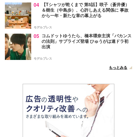
04
【Tシャツが乾くまで 第5話】咲子（蒼井優）
＆樹生（中島歩）、心許しあえる関係に 事故
から一年・新たな章の幕上がる
モデルプレス
05
コムドットゆうたら、橋本環奈主演「バカンス
の法則」サプライズ登場 ひゅうがは連ドラ初
出演
モデルプレス
もっとみる