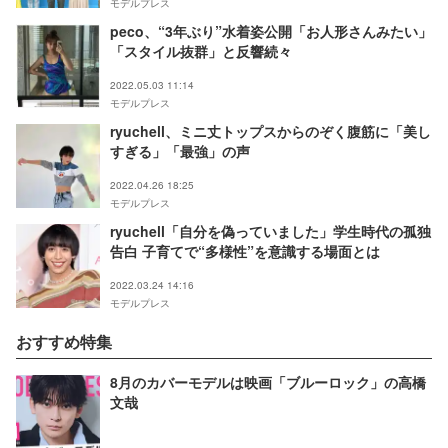
モデルプレス
peco、“3年ぶり”水着姿公開「お人形さんみたい」
「スタイル抜群」と反響続々
2022.05.03 11:14
モデルプレス
ryuchell、ミニ丈トップスからのぞく腹筋に「美し
すぎる」「最強」の声
2022.04.26 18:25
モデルプレス
ryuchell「自分を偽っていました」学生時代の孤独
告白 子育てで“多様性”を意識する場面とは
2022.03.24 14:16
モデルプレス
おすすめ特集
8月のカバーモデルは映画「ブルーロック」の高橋
文哉