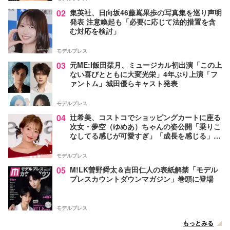
02
集英社、日向坂46藤嶌果歩の写真集を巡り声明
発表 注意喚起も「必要に応じて法的措置を含
む対応を検討」
モデルプレス
03
元ME:I飯田栞月、ミュージカル初出演「この上
ない喜びとともに大変光栄」4年ぶり上演「フ
ァントム」城田優らキャスト発表
モデルプレス
04
辻希美、コストコでショッピングカートに座る
次女・夢空（ゆめあ）ちゃんの姿公開「乗りこ
なしてる感じが可愛すぎ」「成長を感じる」の
声
モデルプレス
05
M!LK曽野舜太＆吉田仁人の表紙解禁「モデル
プレスカウントダウンマガジン」巻頭に登場
モデルプレス
もっとみる