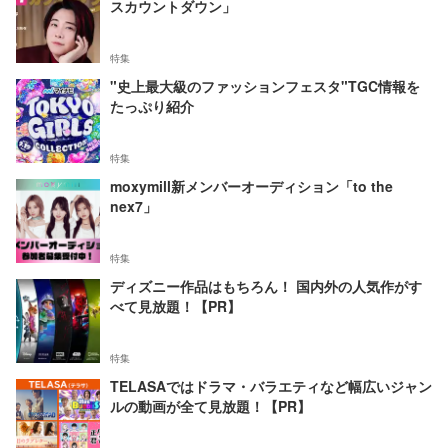
スカウントダウン」
特集
"史上最大級のファッションフェスタ"TGC情報を
たっぷり紹介
特集
moxymill新メンバーオーディション「to the
nex7」
特集
ディズニー作品はもちろん！ 国内外の人気作がす
べて見放題！【PR】
特集
TELASAではドラマ・バラエティなど幅広いジャン
ルの動画が全て見放題！【PR】