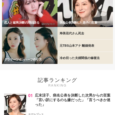
恋人と破局 決断の理由語る
病名公表決断した息子の言葉
寿美花代さん死去
元TBS山本アナ 離婚発表
冷め切った夫婦関係の修復法
グラマーツインハーフ作り方
記事ランキング
RANKING
01
広末涼子、病名公表を決断した次男からの言葉
「言い訳にするのも嫌だった」「言うべきか迷
った」
モデルプレス