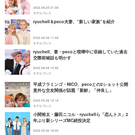
息子の親として」
2022.08.25 21:38
モデルプレス
ryuchell＆peco夫妻、“新しい家族”を紹介
2022.08.08 11:08
モデルプレス
ryuchell、妻・pecoと喧嘩中に収録していた過去
交際前秘話も明かす
2022.08.08 10:56
モデルプレス
平成フラミンゴ・NICO、pecoとの2ショット公開
意外な交友関係が話題「新鮮」「仲良し」
2022.05.26 12:16
モデルプレス
小関裕太・藤田ニコル・ryuchellら「恋んトス」2
年ぶり新シリーズMC続投決定
2022.05.06 18:00