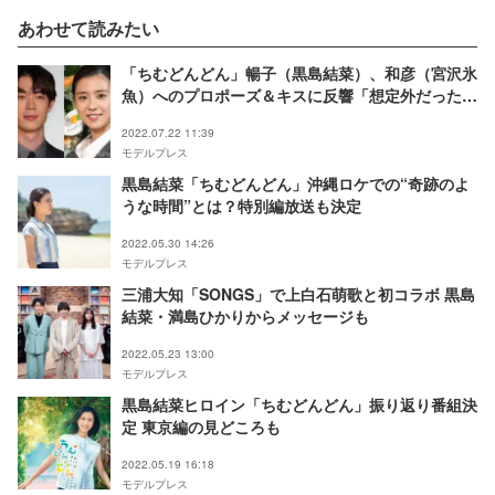
あわせて読みたい
「ちむどんどん」暢子（黒島結菜）、和彦（宮沢氷
魚）へのプロポーズ＆キスに反響「想定外だったけ
ど素敵」「急展開」
2022.07.22 11:39
モデルプレス
黒島結菜「ちむどんどん」沖縄ロケでの“奇跡のよ
うな時間”とは？特別編放送も決定
2022.05.30 14:26
モデルプレス
三浦大知「SONGS」で上白石萌歌と初コラボ 黒島
結菜・満島ひかりからメッセージも
2022.05.23 13:00
モデルプレス
黒島結菜ヒロイン「ちむどんどん」振り返り番組決
定 東京編の見どころも
2022.05.19 16:18
モデルプレス