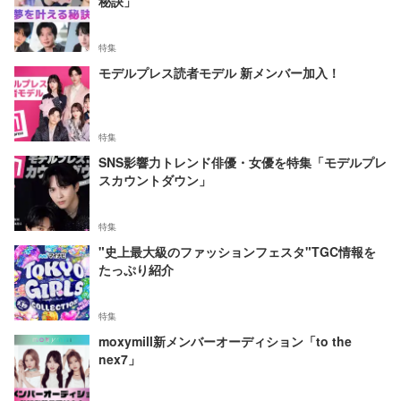
秘訣」
特集
モデルプレス読者モデル 新メンバー加入！
特集
SNS影響力トレンド俳優・女優を特集「モデルプレ
スカウントダウン」
特集
"史上最大級のファッションフェスタ"TGC情報を
たっぷり紹介
特集
moxymill新メンバーオーディション「to the
nex7」