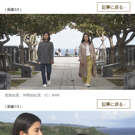
記事に戻る
( 画像3/3 )
黒島結菜、仲間由紀恵 （C）NHK
記事に戻る
( 画像1/3 )