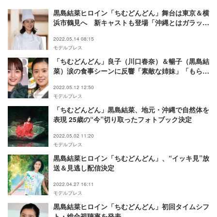
黒島結菜ヒロイン「ちむどんどん」舞台は東京＆横
浜市鶴見へ 新キャストも登場「沖縄とはガラッと
変わります」
2022.05.14 08:15
モデルプレス
「ちむどんどん」良子（川口春奈）＆暢子（黒島結
菜）涙の食事シーンに反響「素敵な姉妹」「もらい
泣きした」
2022.05.12 12:50
モデルプレス
「ちむどんどん」黒島結菜、地元・沖縄で自然体を
表現 25歳の“今”切り取ったフォトブック決定
2022.05.02 11:20
モデルプレス
黒島結菜ヒロイン「ちむどんどん」、“イッキ見”放
送＆見逃し配信決定
2022.04.27 16:11
モデルプレス
黒島結菜ヒロイン「ちむどんどん」初回タイムシフ
ト・総合視聴率を発表