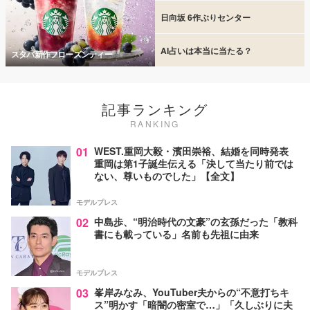
日向坂 6作ぶりセンター
AI占いは本当に当たる？
スタバ新作フローズンティー
記事ランキング
RANKING
01
WEST.重岡大毅・濱田崇裕、結婚を同時発表
重岡は第1子誕生伝える「決して当たり前では
ない、尊いものでした」【全文】
モデルプレス
02
中島歩、“明治時代の文豪”の玄孫だった「教科
書にも載っている」名前も先祖に由来
モデルプレス
03
峯岸みなみ、YouTuber夫からの“不意打ちキ
ス”明かす「暗闇の密室で…」「久しぶりに夫