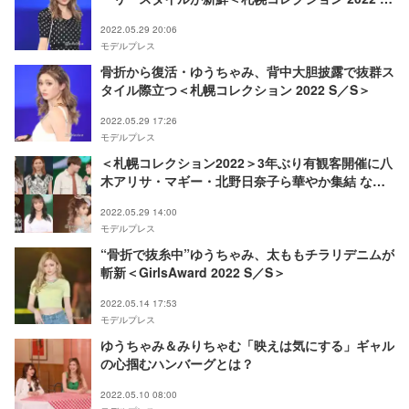
／S＞
2022.05.29 20:06
モデルプレス
骨折から復活・ゆうちゃみ、背中大胆披露で抜群ス
タイル際立つ＜札幌コレクション 2022 S／S＞
2022.05.29 17:26
モデルプレス
＜札幌コレクション2022＞3年ぶり有観客開催に八
木アリサ・マギー・北野日奈子ら華やか集結 なこ
なこ・“中町三兄妹”らクリエイターも【写真特集】
2022.05.29 14:00
モデルプレス
“骨折で抜糸中”ゆうちゃみ、太ももチラリデニムが
斬新＜GirlsAward 2022 S／S＞
2022.05.14 17:53
モデルプレス
ゆうちゃみ＆みりちゃむ「映えは気にする」ギャル
の心掴むハンバーグとは？
2022.05.10 08:00