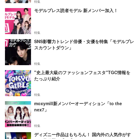
特集
モデルプレス読者モデル 新メンバー加入！
特集
SNS影響力トレンド俳優・女優を特集「モデルプレ
スカウントダウン」
特集
"史上最大級のファッションフェスタ"TGC情報を
たっぷり紹介
特集
moxymill新メンバーオーディション「to the
nex7」
特集
ディズニー作品はもちろん！ 国内外の人気作がす