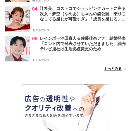
モデルプレス
04
辻希美、コストコでショッピングカートに座る
次女・夢空（ゆめあ）ちゃんの姿公開「乗りこ
なしてる感じが可愛すぎ」「成長を感じる」の
声
モデルプレス
05
レインボー池田直人＆佐藤佳奈アナ、結婚発表
「コント内で発表させていただきました」読売
テレビ退社は生活拠点変更のため
モデルプレス
もっとみる