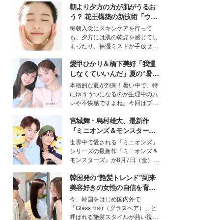
朝より夕方の方が肌がうるお
う？ 花王構築の新技術「ウォ
ーターキャプチャリングスキ
毎朝入念にスキンケアを行って
ン（捕水肌）」がスキンケア
も、夕方には肌の乾燥を感じてし
の常識を変える予感
まったり、保湿ミストが手放せな
いという読者も多いのでは？そん
愛甲ひかり＆橋下美好「我慢
な美容の常識を大きく変える可能
性を秘めた、革新的な「Water
しなくていいんだ」夏の“暑さ
Capturing Skin（ウォーターキャ
対策”の新しい選択肢とは？
本格的な夏が到来！暑い中で、特
プチャリングスキン：捕水肌）」
にゆううつになるのが生理中のム
技術を、花王が構築した。
レや不快感ですよね。今回はプラ
イベートでも仲良しで旅行好きな
宮城舞・島村雄大、最新作
モデル・愛甲ひかりさんと橋下美
好さんを迎えて本音で女子会トー
『ミニオンズ＆モンスター
ク。猛暑のお出かけを快適に過ご
ズ』の魅力熱弁 ハチャメチャ
世界中で愛される「ミニオンズ」
すヒントや、2人が感動した夏の
だけじゃない“友情と絆”に感
シリーズの最新作『ミニオンズ＆
生理の新常識にも迫りました。
動
モンスターズ』が8月7日（金）に
公開。モデルプレスでは、“大のミ
韓国発の“艶髪トレンド”到来
ニオン好き”という共通点を持つモ
デルの宮城舞と島村雄大の特別対
美容好きの女性の自信を育む
談をお届け！それぞれの視点か
「ヘアケア事情」って？
今、韓国をはじめ国内外で
ら、今作ならではの魅力や予想外
「Glass Hair（グラスヘア）」と
の感動をもたらす奥深いストーリ
呼ばれる艶髪スタイルが熱い視線