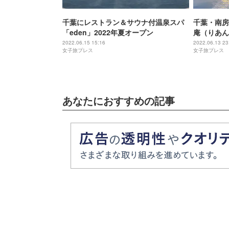
千葉にレストラン＆サウナ付温泉スパ
千葉・南房
「eden」2022年夏オープン
庵（りあん
ィニティな
2022.06.15 15:16
2022.06.13 23
女子旅プレス
女子旅プレス
あなたにおすすめの記事