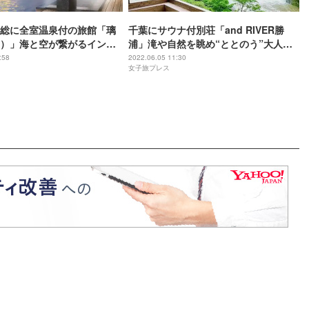
総に全室温泉付の旅館「璃
千葉にサウナ付別荘「and RIVER勝
）」海と空が繋がるインフ
浦」滝や自然を眺め“ととのう”大人の
離れ10室
隠れ家
:58
2022.06.05 11:30
女子旅プレス