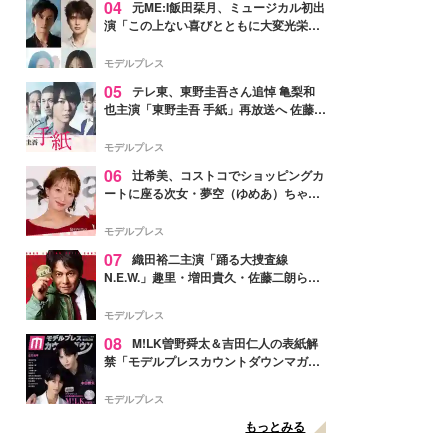
04
元ME:I飯田栞月、ミュージカル初出
演「この上ない喜びとともに大変光栄」
4年ぶり上演「ファントム」城田優らキ
ャスト発表
モデルプレス
05
テレ東、東野圭吾さん追悼 亀梨和
也主演「東野圭吾 手紙」再放送へ 佐藤隆
太・本田翼・中村倫也ら出演
モデルプレス
06
辻希美、コストコでショッピングカ
ートに座る次女・夢空（ゆめあ）ちゃん
の姿公開「乗りこなしてる感じが可愛す
ぎ」「成長を感じる」の声
モデルプレス
07
織田裕二主演「踊る大捜査線
N.E.W.」趣里・増田貴久・佐藤二朗ら新
メンバー紹介映像解禁 各キャラクター象
徴する“謎のキーワード”も
モデルプレス
08
M!LK曽野舜太＆吉田仁人の表紙解
禁「モデルプレスカウントダウンマガジ
ン」巻頭に登場
モデルプレス
もっとみる