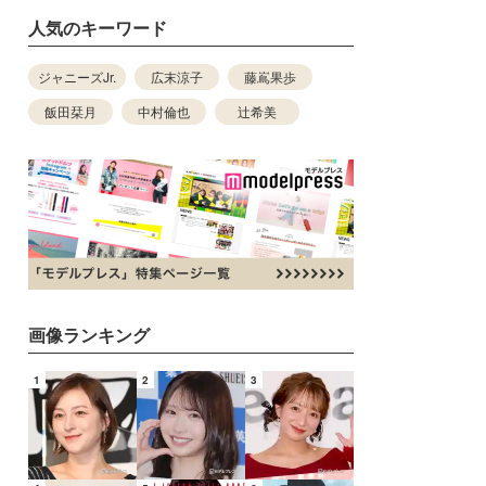
人気のキーワード
ジャニーズJr.
広末涼子
藤嶌果歩
飯田栞月
中村倫也
辻希美
画像ランキング
1
2
3