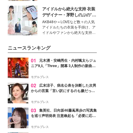
ーについて熱く語り合ってもらっ
を集めています。メイクやファッ
た。
アイドルから絶大な支持 衣装
ションの完成度を高めるベースと
して、“髪そのものの美しさ”に改
デザイナー・茅野しのぶの“可
めて注目する人が増えている様
愛い”を作る美学＜「シチズン
AKB48や＝LOVEなど数々の人気
子。今回は、そんな憧れの艶やか
クロスシー」インタビュー＞
アイドルたちの衣装を手掛け、ア
な髪を日常で叶える、美容好きの
イドルやファンから絶大な支持を
女性たちのヘアケア事情を紹介し
得る、株式会社オサレカンパニー
ます。
取締役兼クリエイティブディレク
ニュースランキング
ター・茅野しのぶ。一人ひとりの
個性に寄り添い、魅力を引き出す
衣装作りは、多くの女性たちに勇
01
元木湧・安嶋秀生・内村颯太らジュ
気と自信を与え続けている。
ニア9人「Three」開幕 3人制作の新曲＆
手描きセットに込めた想い「もっと前に
進んで夢を掴みたい」【ゲネプロレポ】
モデルプレス
02
広末涼子、病名公表を決断した次男
からの言葉「言い訳にするのも嫌だっ
た」「言うべきか迷った」
モデルプレス
03
集英社、日向坂46藤嶌果歩の写真集
を巡り声明発表 注意喚起も「必要に応じ
て法的措置を含む対応を検討」
モデルプレス