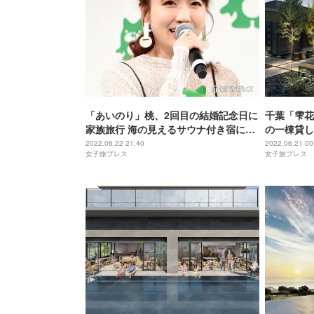
「あいのり」桃、2回目の結婚記念日に
千葉「雫花
家族旅行 海の見えるサウナ付き宿に宿
の一棟貸し
泊
に使用
2022.06.22 21:40
2022.06.21 00
女子旅プレス
女子旅プレス