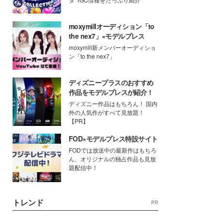
moxymillオーディション「to
the nex7」×モデルプレス
moxymill新メンバーオーディショ
ン「to the nex7」
ディズニープラスのおすすめ
作品をモデルプレスが紹介！
ディズニー作品はもちろん！ 国内
外の人気作がすべて見放題！
【PR】
FOD×モデルプレス特設サイト
FODでは放送中の最新作はもちろ
ん、オリジナルの独占作品も見放
題配信中！
トレンド
PR