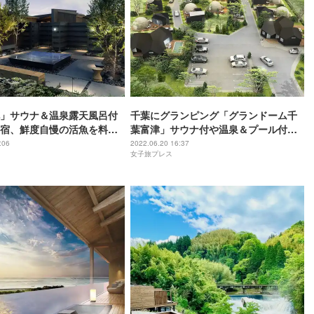
」サウナ＆温泉露天風呂付
千葉にグランピング「グランドーム千
宿、鮮度自慢の活魚を料理
葉富津」サウナ付や温泉＆プール付ヴ
ィラから客室をチョイス
:06
2022.06.20 16:37
女子旅プレス