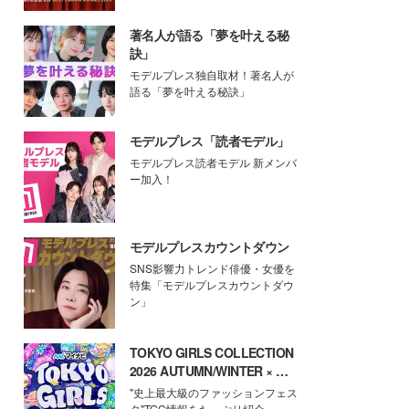
著名人が語る「夢を叶える秘
訣」
モデルプレス独自取材！著名人が
語る「夢を叶える秘訣」
モデルプレス「読者モデル」
モデルプレス読者モデル 新メンバ
ー加入！
モデルプレスカウントダウン
SNS影響力トレンド俳優・女優を
特集「モデルプレスカウントダウ
ン」
TOKYO GIRLS COLLECTION
2026 AUTUMN/WINTER × モ
デルプレス
"史上最大級のファッションフェス
タ"TGC情報をたっぷり紹介