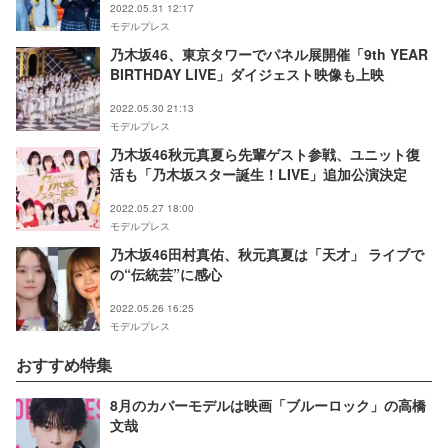
2022.05.31 12:17
モデルプレス
乃木坂46、東京タワーでパネル展開催「9th YEAR
BIRTHDAY LIVE」ダイジェスト映像も上映
2022.05.30 21:13
モデルプレス
乃木坂46秋元真夏ら先輩ゲスト参戦、ユニット復
活も「乃木坂スター誕生！LIVE」追加公演決定
2022.05.27 18:00
モデルプレス
乃木坂46田村真佑、秋元真夏は「天才」 ライブで
の“伝統芸”に感心
2022.05.26 16:25
モデルプレス
おすすめ特集
8月のカバーモデルは映画「ブルーロック」の高橋
文哉