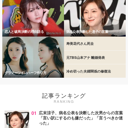
恋人と破局 決断の理由語る
病名公表決断した息子の言葉
寿美花代さん死去
元TBS山本アナ 離婚発表
冷め切った夫婦関係の修復法
グラマーツインハーフ作り方
記事ランキング
RANKING
01
広末涼子、病名公表を決断した次男からの言葉
「言い訳にするのも嫌だった」「言うべきか迷
った」