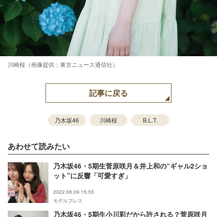
川崎桜（画像提供：東京ニュース通信社）
記事に戻る
乃木坂46
川崎桜
B.L.T.
あわせて読みたい
乃木坂46・5期生菅原咲月＆井上和の“ギャル2ショ
ット”に反響「可愛すぎ」
2022.06.09 15:55
モデルプレス
乃木坂46・5期生小川彩だから許される？菅原咲月