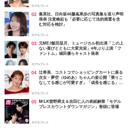
モデルプレス
02
集英社、日向坂46藤嶌果歩の写真集を巡り声明
発表 注意喚起も「必要に応じて法的措置を含
む対応を検討」
モデルプレス
03
元ME:I飯田栞月、ミュージカル初出演「この上
ない喜びとともに大変光栄」4年ぶり上演「フ
ァントム」城田優らキャスト発表
モデルプレス
04
辻希美、コストコでショッピングカートに座る
次女・夢空（ゆめあ）ちゃんの姿公開「乗りこ
なしてる感じが可愛すぎ」「成長を感じる」の
声
モデルプレス
05
M!LK曽野舜太＆吉田仁人の表紙解禁「モデル
プレスカウントダウンマガジン」巻頭に登場
モデルプレス