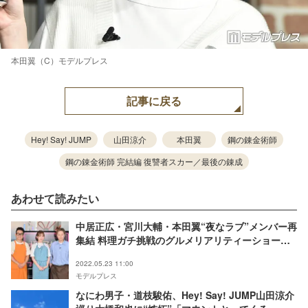
本田翼（C）モデルプレス
記事に戻る
Hey! Say! JUMP
山田涼介
本田翼
鋼の錬金術師
鋼の錬金術師 完結編 復讐者スカー／最後の錬成
あわせて読みたい
中居正広・宮川大輔・本田翼“夜なラブ”メンバー再
集結 料理ガチ挑戦のグルメリアリティーショー＜
コメント＞
2022.05.23 11:00
モデルプレス
なにわ男子・道枝駿佑、Hey! Say! JUMP山田涼介