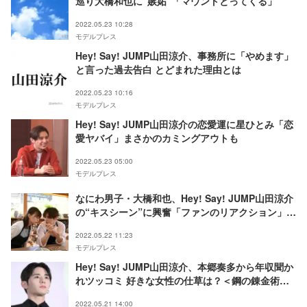
巡り大橋和也に“嫉妬”「マウントとってくる」
2022.05.23 10:28
モデルプレス
Hey! Say! JUMP山田涼介、事務所に「やめます」
と言った過去告白 とどまれた理由とは
2022.05.23 10:16
モデルプレス
Hey! Say! JUMP山田涼介の恋愛運に星ひとみ「恋
愛ヤバイ」まさかのカミングアウトも
2022.05.23 05:00
モデルプレス
なにわ男子・大橋和也、Hey! Say! JUMP山田涼介
の“キスシーン”に興奮「ファンのリアクション」
「面白すぎて和んだ」と話題
2022.05.22 11:23
モデルプレス
Hey! Say! JUMP山田涼介、本郷奏多から年収聞か
れツッコミ 好きな女性の仕草は？＜鋼の錬金術師
完結編＞
2022.05.21 14:00