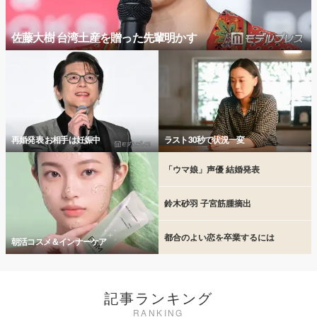
佐藤大樹 台湾土産を贈った先輩明かす
再婚発表 お相手は妊娠中
ラスト30秒で状況一変
「ウマ娘」声優 結婚発表
鈴木砂羽 子宮筋腫摘出
都合のよい恋を卒業するには
朝活コスメ＆インナーケア
記事ランキング
RANKING