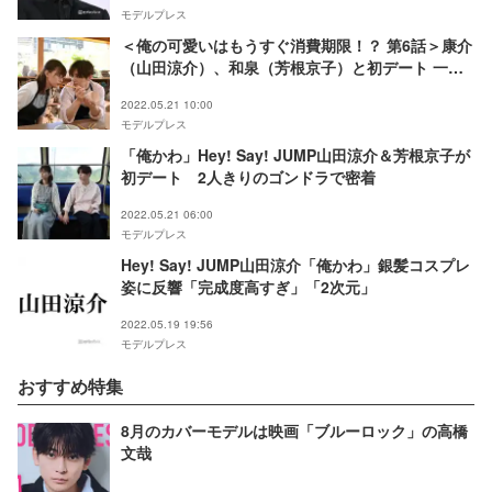
モデルプレス
＜俺の可愛いはもうすぐ消費期限！？ 第6話＞康介
（山田涼介）、和泉（芳根京子）と初デート 一ノ
瀬（大橋和也）が邪魔者に
2022.05.21 10:00
モデルプレス
「俺かわ」Hey! Say! JUMP山田涼介＆芳根京子が
初デート 2人きりのゴンドラで密着
2022.05.21 06:00
モデルプレス
Hey! Say! JUMP山田涼介「俺かわ」銀髪コスプレ
姿に反響「完成度高すぎ」「2次元」
2022.05.19 19:56
モデルプレス
おすすめ特集
8月のカバーモデルは映画「ブルーロック」の高橋
文哉