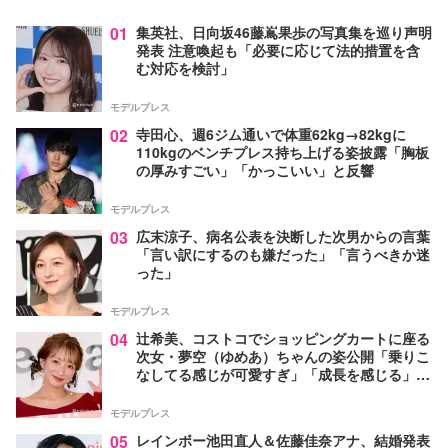
01
集英社、日向坂46藤嶌果歩の写真集を巡り声明
発表 注意喚起も「必要に応じて法的措置を含
む対応を検討」
モデルプレス
02
寺田心、週6ジム通いで体重62kg→82kgに
110kgのベンチプレス持ち上げる姿披露「胸板
の厚みすごい」「かっこいい」と反響
モデルプレス
03
広末涼子、病名公表を決断した次男からの言葉
「言い訳にするのも嫌だった」「言うべきか迷
った」
モデルプレス
04
辻希美、コストコでショッピングカートに座る
次女・夢空（ゆめあ）ちゃんの姿公開「乗りこ
なしてる感じが可愛すぎ」「成長を感じる」の
声
モデルプレス
05
レインボー池田直人＆佐藤佳奈アナ、結婚発表