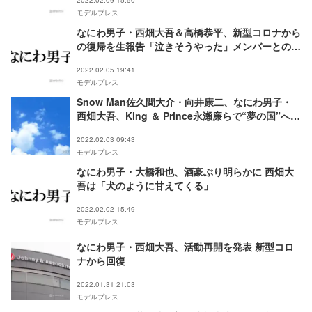
2022.02.09 15:50
モデルプレス
なにわ男子・西畑大吾＆高橋恭平、新型コロナから
の復帰を生報告「泣きそうやった」メンバーとの再
会に感動
2022.02.05 19:41
モデルプレス
Snow Man佐久間大介・向井康二、なにわ男子・
西畑大吾、King ＆ Prince永瀬廉らで“夢の国”へ行
った思い出「エモすぎる」と反響
2022.02.03 09:43
モデルプレス
なにわ男子・大橋和也、酒豪ぶり明らかに 西畑大
吾は「犬のように甘えてくる」
2022.02.02 15:49
モデルプレス
なにわ男子・西畑大吾、活動再開を発表 新型コロ
ナから回復
2022.01.31 21:03
モデルプレス