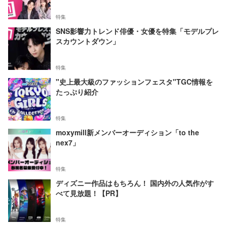
特集
SNS影響力トレンド俳優・女優を特集「モデルプレ
スカウントダウン」
特集
"史上最大級のファッションフェスタ"TGC情報を
たっぷり紹介
特集
moxymill新メンバーオーディション「to the
nex7」
特集
ディズニー作品はもちろん！ 国内外の人気作がす
べて見放題！【PR】
特集