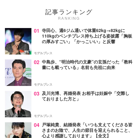
記事ランキング
RANKING
01
寺田心、週6ジム通いで体重62kg→82kgに
110kgのベンチプレス持ち上げる姿披露「胸板
の厚みすごい」「かっこいい」と反響
モデルプレス
02
中島歩、“明治時代の文豪”の玄孫だった「教科
書にも載っている」名前も先祖に由来
モデルプレス
03
及川光博、再婚発表 お相手は妊娠中「交際し
ておりました方と」
モデルプレス
04
戸塚純貴、結婚発表「いつも支えてくださる皆
さまのお陰で、人生の節目を迎えられること、
心より感謝しております」【全文】