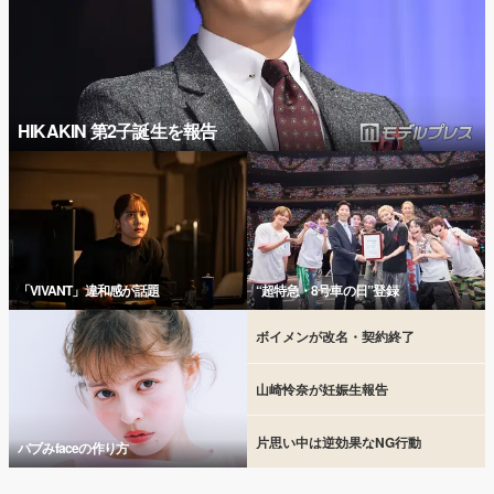
HIKAKIN 第2子誕生を報告
「VIVANT」違和感が話題
“超特急・8号車の日”登録
ボイメンが改名・契約終了
山崎怜奈が妊娠生報告
片思い中は逆効果なNG行動
バブみfaceの作り方