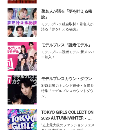
著名人が語る「夢を叶える秘
訣」
モデルプレス独自取材！著名人が
語る「夢を叶える秘訣」
モデルプレス「読者モデル」
モデルプレス読者モデル 新メンバ
ー加入！
モデルプレスカウントダウン
SNS影響力トレンド俳優・女優を
特集「モデルプレスカウントダウ
ン」
TOKYO GIRLS COLLECTION
2026 AUTUMN/WINTER × モ
デルプレス
"史上最大級のファッションフェス
タ"TGC情報をたっぷり紹介