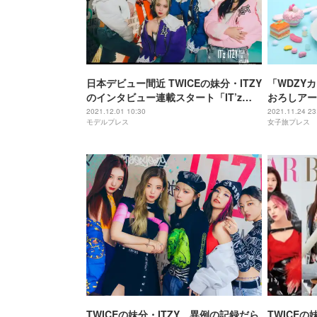
日本デビュー間近 TWICEの妹分・ITZY
「WDZY
のインタビュー連載スタート「IT’z
おろしアー
ITZY」の注目ポイント・メンバーの魅
2021.12.01 10:30
2021.11.24 23
モデルプレス
女子旅プレス
力に迫る
TWICEの妹分・ITZY、異例の記録だら
TWICEの