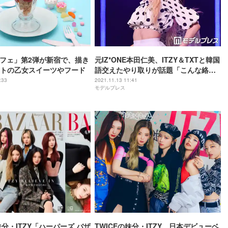
カフェ」第2弾が新宿で、描き
元IZ*ONE本田仁美、ITZY＆TXTと韓国
トの乙女スイーツやフード
語交えたやり取りが話題「こんな絡み
が見られるとは」「貴重」
:33
2021.11.13 11:41
モデルプレス
妹分・ITZY「ハーパーズ バザ
TWICEの妹分・ITZY、日本デビューベ