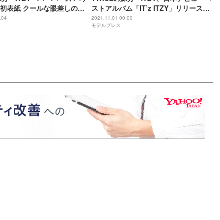
初表紙 クールな眼差しの先
ストアルバム「IT’z ITZY」リリース日
決定 オンラインライブ開催も発表
:04
2021.11.01 00:00
モデルプレス