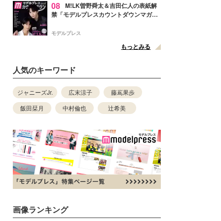
08
M!LK曽野舜太＆吉田仁人の表紙解
禁「モデルプレスカウントダウンマガジ
ン」巻頭に登場
モデルプレス
もっとみる
人気のキーワード
ジャニーズJr.
広末涼子
藤嶌果歩
飯田栞月
中村倫也
辻希美
画像ランキング