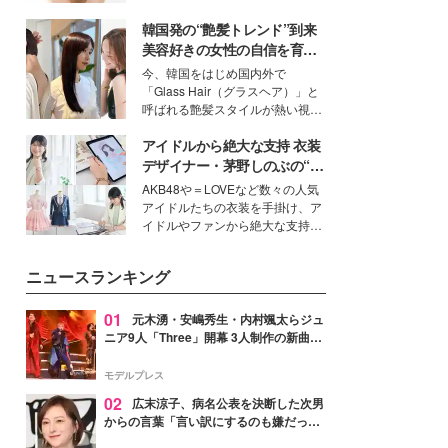
ーについて熱く語り合ってもらっ
いという読者も多いのでは？そん
た。
韓国発の“艶髪トレンド”到来
な美容の常識を大きく変える可能
性を秘めた、革新的な「Water
美容好きの女性の自信を育む
Capturing Skin（ウォーターキャ
「ヘアケア事情」って？
今、韓国をはじめ国内外で
プチャリングスキン：捕水肌）」
「Glass Hair（グラスヘア）」と
技術を、花王が構築した。
呼ばれる艶髪スタイルが熱い視線
を集めています。メイクやファッ
アイドルから絶大な支持 衣装
ションの完成度を高めるベースと
して、“髪そのものの美しさ”に改
デザイナー・茅野しのぶの“可
めて注目する人が増えている様
愛い”を作る美学＜「シチズン
AKB48や＝LOVEなど数々の人気
子。今回は、そんな憧れの艶やか
クロスシー」インタビュー＞
アイドルたちの衣装を手掛け、ア
な髪を日常で叶える、美容好きの
イドルやファンから絶大な支持を
女性たちのヘアケア事情を紹介し
得る、株式会社オサレカンパニー
ます。
取締役兼クリエイティブディレク
ニュースランキング
ター・茅野しのぶ。一人ひとりの
個性に寄り添い、魅力を引き出す
衣装作りは、多くの女性たちに勇
01
元木湧・安嶋秀生・内村颯太らジュ
気と自信を与え続けている。
ニア9人「Three」開幕 3人制作の新曲＆
手描きセットに込めた想い「もっと前に
進んで夢を掴みたい」【ゲネプロレポ】
モデルプレス
02
広末涼子、病名公表を決断した次男
からの言葉「言い訳にするのも嫌だっ
た」「言うべきか迷った」