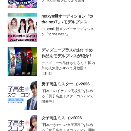
moxymillオーディション「to
the nex7」×モデルプレス
moxymill新メンバーオーディショ
ン「to the nex7」
ディズニープラスのおすすめ
作品をモデルプレスが紹介！
ディズニー作品はもちろん！ 国内
外の人気作がすべて見放題！
【PR】
男子高生ミスターコン2026
“日本一のイケメン高校生”を決め
る「男子高生ミスターコン2026」
開催中！
女子高生ミスコン2026
“日本一かわいい女子高生”を決め
る「女子高生ミスコン2026」開催