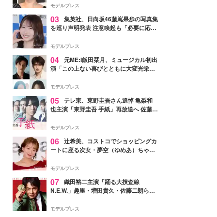
モデルプレス
03
集英社、日向坂46藤嶌果歩の写真集
を巡り声明発表 注意喚起も「必要に応じ
て法的措置を含む対応を検討」
モデルプレス
04
元ME:I飯田栞月、ミュージカル初出
演「この上ない喜びとともに大変光栄」
4年ぶり上演「ファントム」城田優らキ
ャスト発表
モデルプレス
05
テレ東、東野圭吾さん追悼 亀梨和
也主演「東野圭吾 手紙」再放送へ 佐藤隆
太・本田翼・中村倫也ら出演
モデルプレス
06
辻希美、コストコでショッピングカ
ートに座る次女・夢空（ゆめあ）ちゃん
の姿公開「乗りこなしてる感じが可愛す
ぎ」「成長を感じる」の声
モデルプレス
07
織田裕二主演「踊る大捜査線
N.E.W.」趣里・増田貴久・佐藤二朗ら新
メンバー紹介映像解禁 各キャラクター象
徴する“謎のキーワード”も
モデルプレス