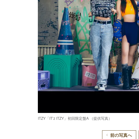
ITZY「IT’z ITZY」初回限定盤A （提供写真）
前の写真へ