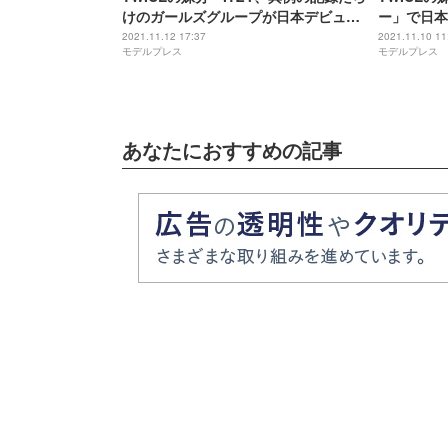
けのガールズグループが日本デビュー
ー」で日本
で話題沸騰「Mステ」初出演に期待高
に迫る
2021.11.12 17:37
2021.11.10 11
モデルプレス
モデルプレス
まる【メンバー紹介】
あなたにおすすめの記事