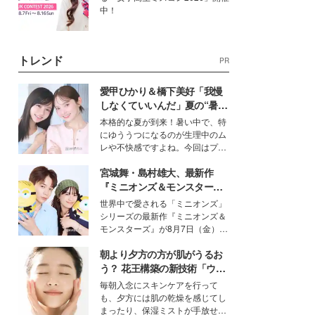
中！
トレンド
PR
愛甲ひかり＆橋下美好「我慢
しなくていいんだ」夏の“暑さ
対策”の新しい選択肢とは？
本格的な夏が到来！暑い中で、特
にゆううつになるのが生理中のム
レや不快感ですよね。今回はプラ
イベートでも仲良しで旅行好きな
宮城舞・島村雄大、最新作
モデル・愛甲ひかりさんと橋下美
好さんを迎えて本音で女子会トー
『ミニオンズ＆モンスター
ク。猛暑のお出かけを快適に過ご
ズ』の魅力熱弁 ハチャメチャ
世界中で愛される「ミニオンズ」
すヒントや、2人が感動した夏の
だけじゃない“友情と絆”に感
シリーズの最新作『ミニオンズ＆
生理の新常識にも迫りました。
動
モンスターズ』が8月7日（金）に
公開。モデルプレスでは、“大のミ
朝より夕方の方が肌がうるお
ニオン好き”という共通点を持つモ
デルの宮城舞と島村雄大の特別対
う？ 花王構築の新技術「ウォ
談をお届け！それぞれの視点か
ーターキャプチャリングスキ
毎朝入念にスキンケアを行って
ら、今作ならではの魅力や予想外
ン（捕水肌）」がスキンケア
も、夕方には肌の乾燥を感じてし
の感動をもたらす奥深いストーリ
の常識を変える予感
まったり、保湿ミストが手放せな