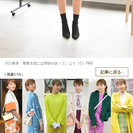
川口春奈「着飾る恋には理由があって」より（C）TBS
記事に戻る
( 画像1/16 )