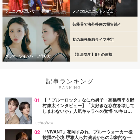
ジュニア9人コンサート開幕
ノノガ2人ユニットデビュー
芸能界で海外移住の報告続々
初の海外単独ライブ決定
【九星気学】8月の運勢
グラマーツインハーフ作り方
記事ランキング
RANKING
01
【「ブルーロック」なにわ男子・高橋恭平＆野
村康太インタビュー】「大好きな存在を壊して
しまわないか」人気キャラへの覚悟 10キロ増
量の肉体改造秘話
モデルプレス
02
「VIVANT」花岡すみれ、ブルーウォーカー役
抜擢の心境 堺雅人ら共演者からの印象的な一