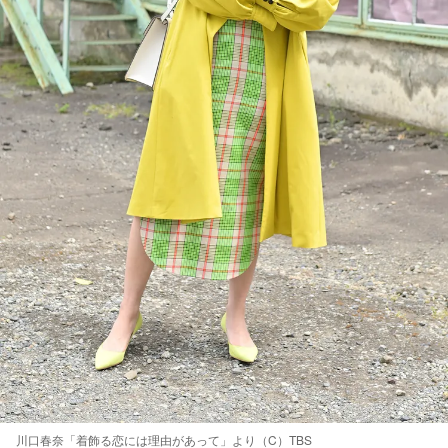
川口春奈「着飾る恋には理由があって」より（C）TBS