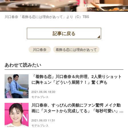
川口春奈「着飾る恋には理由があって」より（C）TBS
記事に戻る
川口春奈
着飾る恋には理由があって
あわせて読みたい
「着飾る恋」川口春奈＆向井理、2人乗りショット
に胸キュン「どういう展開？！」驚く声も
2021.06.06 18:30
モデルプレス
川口春奈、すっぴんの美貌にファン驚愕 メイク動
画に「スタートから完成してる」「毎秒可愛い」の
声
2021.06.03 11:51
モデルプレス