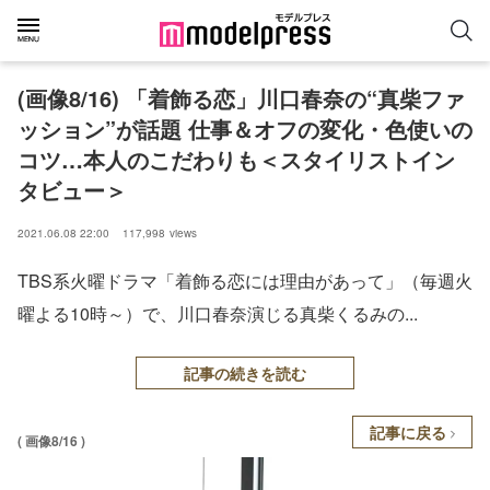
(画像8/16) 「着飾る恋」川口春奈の“真柴ファ
ッション”が話題 仕事＆オフの変化・色使いの
コツ…本人のこだわりも＜スタイリストイン
タビュー＞
2021.06.08 22:00
117,998
views
TBS系火曜ドラマ「着飾る恋には理由があって」（毎週火
曜よる10時～）で、川口春奈演じる真柴くるみの...
記事の続きを読む
記事に戻る
( 画像8/16 )