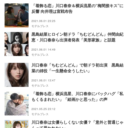
「着飾る恋」川口春奈＆横浜流星の“梅間接キス”に
反響 向井理は宣戦布告
2021.06.01 23:25
モデルプレス
黒島結菜ヒロイン朝ドラ「ちむどんどん」仲間由紀
恵・川口春奈ら出演者発表「美形家族」と話題
2021.06.01 14:49
モデルプレス
川口春奈「ちむどんどん」で朝ドラ初出演 黒島結
菜の姉役「一生懸命全うしたい」
2021.06.01 13:47
モデルプレス
「着飾る恋」横浜流星、川口春奈にバックハグ「私
もくるまれたい」「絵画かと思った」の声
2021.05.25 23:12
モデルプレス
川口春奈は女優らしくない女優？「意外と普通じゃ
んって思われたい」