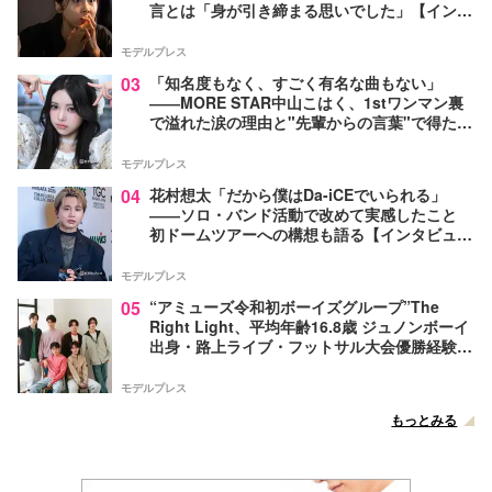
言とは「身が引き締まる思いでした」【インタ
ビュー】
モデルプレス
03
「知名度もなく、すごく有名な曲もない」
――MORE STAR中山こはく、1stワンマン裏
で溢れた涙の理由と"先輩からの言葉"で得た覚
悟【モデルプレスインタビュー】
モデルプレス
04
花村想太「だから僕はDa-iCEでいられる」
――ソロ・バンド活動で改めて実感したこと
初ドームツアーへの構想も語る【インタビュ
ー】
モデルプレス
05
“アミューズ令和初ボーイズグループ”The
Right Light、平均年齢16.8歳 ジュノンボーイ
出身・路上ライブ・フットサル大会優勝経験者
たちが芸能界を目指したきっかけ…フレッシュ
な6人の魅力に迫る【インタビュー後編】
モデルプレス
もっとみる