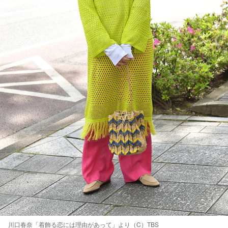
川口春奈「着飾る恋には理由があって」より（C）TBS