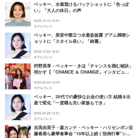
ベッキー、水着透けるバックショットに「色っぽ
い」「大人の休日」の声
2025.10.10 15:51
モデルプレス
ベッキー、美背中際立つ水着姿披露 グアム満喫シ
ョットに「スタイル良い」「綺麗」
2025.10.02 18:21
モデルプレス
狩野英孝・ベッキー・きほ「チャンスを掴む秘訣」
明かす【「CHANCE ＆ CHANGE」インタビュ
ー】
2025.06.20 14:00
モデルプレス
ベッキー、20代での豪快なお金の使い方 結婚＆出
産で変化「一度職も失い家族もでき」
2025.04.26 10:51
モデルプレス
吉高由里子・森カンナ・ベッキー・ハリセンボン近
藤春菜ら豪華食事会 “10年以上続く恒例行事”ショ