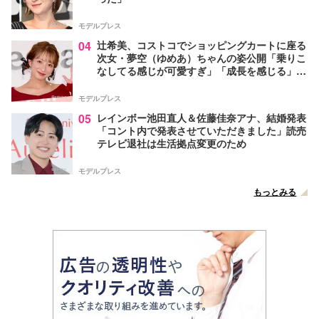
モデルプレス
04
辻希美、コストコでショッピングカートに座る
次女・夢空（ゆめあ）ちゃんの姿公開「乗りこ
なしてる感じが可愛すぎ」「成長を感じる」の
声
モデルプレス
05
レインボー池田直人＆佐藤佳奈アナ、結婚発表
「コント内で発表させていただきました」読売
テレビ退社は生活拠点変更のため
モデルプレス
もっとみる