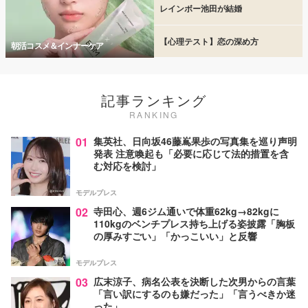
レインボー池田が結婚
【心理テスト】恋の深め方
朝活コスメ＆インナーケア
記事ランキング
RANKING
01
集英社、日向坂46藤嶌果歩の写真集を巡り声明
発表 注意喚起も「必要に応じて法的措置を含
む対応を検討」
モデルプレス
02
寺田心、週6ジム通いで体重62kg→82kgに
110kgのベンチプレス持ち上げる姿披露「胸板
の厚みすごい」「かっこいい」と反響
モデルプレス
03
広末涼子、病名公表を決断した次男からの言葉
「言い訳にするのも嫌だった」「言うべきか迷
った」