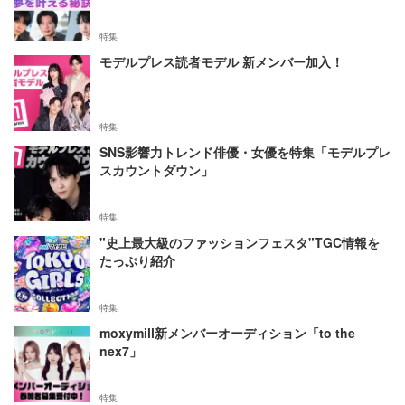
特集
モデルプレス読者モデル 新メンバー加入！
特集
SNS影響力トレンド俳優・女優を特集「モデルプレ
スカウントダウン」
特集
"史上最大級のファッションフェスタ"TGC情報を
たっぷり紹介
特集
moxymill新メンバーオーディション「to the
nex7」
特集