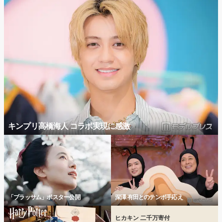
キンプリ高橋海人 コラボ実現に感激
「ブラッサム」ポスター公開
深澤 有田とのテンポ手応え
ヒカキン 二千万寄付