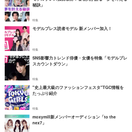
秘訣」
特集
モデルプレス読者モデル 新メンバー加入！
特集
SNS影響力トレンド俳優・女優を特集「モデルプレ
スカウントダウン」
特集
"史上最大級のファッションフェスタ"TGC情報を
たっぷり紹介
特集
moxymill新メンバーオーディション「to the
nex7」