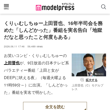
くりぃむしちゅー上田晋也、16年半司会を務
めた「しんどかった」番組を実名告白「地獄
だなと思ったこと何度もある」
2026.06.11 17:46
59,489
views
お笑いコンビ・くりぃむしちゅーの
上田晋也
が、9日放送の日本テレビ系
バラエティー番組「上田と女が
DEEPに吠える夜」（毎週火曜よる
拡大する
11時59分～）に出演。「しんどかっ
上田晋也（C）モデルプ
レス
た」番組を実名で明かした。
全文を読む