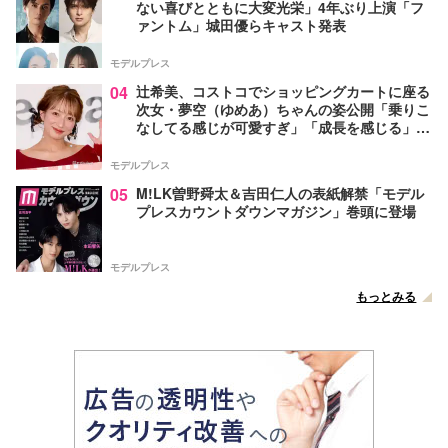
ない喜びとともに大変光栄」4年ぶり上演「フ
ァントム」城田優らキャスト発表
モデルプレス
04
辻希美、コストコでショッピングカートに座る
次女・夢空（ゆめあ）ちゃんの姿公開「乗りこ
なしてる感じが可愛すぎ」「成長を感じる」の
声
モデルプレス
05
M!LK曽野舜太＆吉田仁人の表紙解禁「モデル
プレスカウントダウンマガジン」巻頭に登場
モデルプレス
もっとみる