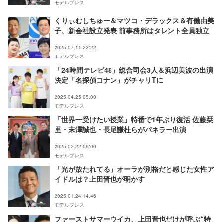
モデルプレス
くりぃむしちゅー＆マツコ・デラックス＆有働由美
子、新会社設立発表 前事務所はタレント全員独立
2025.07.11 22:22
モデルプレス
「24時間テレビ48」総合司会3人＆浜辺美波の出演
決定「名探偵コナン」がチャリTに
2025.04.25 05:00
モデルプレス
「世界一受けたい授業」特番で1年ぶり復活 佐藤栞
里・末澤誠也・長尾謙杜らがパネラー出演
2025.02.22 06:00
モデルプレス
「光が放たれてる」オーラが別格だと感じた女性ア
イドルは？上田晋也が明かす
2025.01.24 14:46
モデルプレス
ファーストサマーウイカ、上田晋也だけが呼ぶ“特