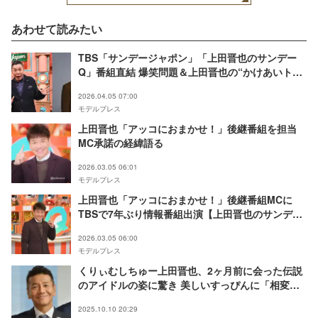
あわせて読みたい
TBS「サンデージャポン」「上田晋也のサンデー
Q」番組直結 爆笑問題＆上田晋也の“かけあいトー
ク”放送
2026.04.05 07:00
モデルプレス
上田晋也「アッコにおまかせ！」後継番組を担当
MC承諾の経緯語る
2026.03.05 06:01
モデルプレス
上田晋也「アッコにおまかせ！」後継番組MCに
TBSで7年ぶり情報番組出演【上田晋也のサンデー
Ｑ】
2026.03.05 06:00
モデルプレス
くりぃむしちゅー上田晋也、2ヶ月前に会った伝説
のアイドルの姿に驚き 美しいすっぴんに「相変わ
らずすげえ」
2025.10.10 20:29