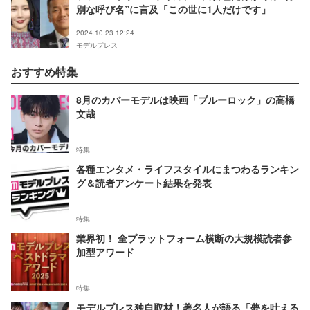
別な呼び名”に言及「この世に1人だけです」
2024.10.23 12:24
モデルプレス
おすすめ特集
8月のカバーモデルは映画「ブルーロック」の高橋
文哉
特集
各種エンタメ・ライフスタイルにまつわるランキン
グ＆読者アンケート結果を発表
特集
業界初！ 全プラットフォーム横断の大規模読者参
加型アワード
特集
モデルプレス独自取材！著名人が語る「夢を叶える