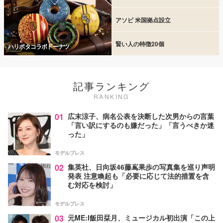
アソビ 米国拠点設立
賢い人の特徴20個
ハリポタコラボドーナツ
記事ランキング
RANKING
01
広末涼子、病名公表を決断した次男からの言葉
「言い訳にするのも嫌だった」「言うべきか迷
った」
モデルプレス
02
集英社、日向坂46藤嶌果歩の写真集を巡り声明
発表 注意喚起も「必要に応じて法的措置を含
む対応を検討」
モデルプレス
03
元ME:I飯田栞月、ミュージカル初出演「この上