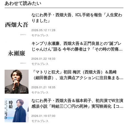
あわせて読みたい
なにわ男子・西畑大吾、ICL手術を報告「人生変わ
りました」
2026.05.12 11:28
モデルプレス
キンプリ永瀬廉、西畑大吾＆正門良規との“誕プレ
じゃんけん”語る 今年の勝者は？「その時の苦痛に
満ちた表情は気持ちよかった」
2026.01.22 18:33
モデルプレス
「マトリと狂犬」初回 梅沢（西畑大吾）＆黒崎
（細田善彦）、迫力満点アクションに注目集まる
「引き込まれた」「殴られる演技も上手い」
2026.01.21 18:05
モデルプレス
なにわ男子・西畑大吾＆福本莉子、初共演でW主演
感涙小説「時給三〇〇円の死神」実写映画化【コメ
ント】
2026.01.19 07:00
モデルプレス