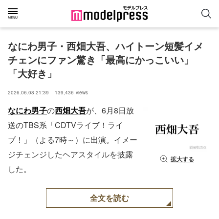
なにわ男子・西畑大吾、ハイトーン短髪イメ
チェンにファン驚き「最高にかっこいい」
「大好き」
2026.06.08 21:39
139,436
views
なにわ男子
の
西畑大吾
が、6月8日放
送のTBS系「CDTVライブ！ライ
ブ！」（よる7時～）に出演。イメー
ジチェンジしたヘアスタイルを披露
拡大する
した。
全文を読む