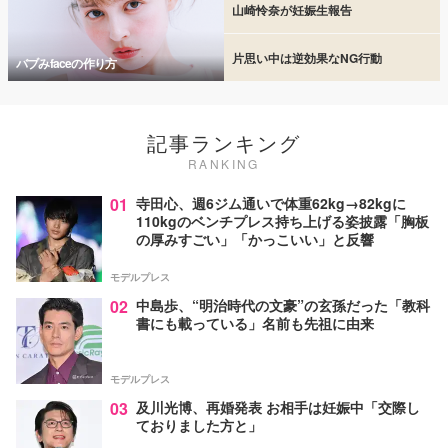
山崎怜奈が妊娠生報告
片思い中は逆効果なNG行動
バブみfaceの作り方
記事ランキング
RANKING
01
寺田心、週6ジム通いで体重62kg→82kgに
110kgのベンチプレス持ち上げる姿披露「胸板
の厚みすごい」「かっこいい」と反響
モデルプレス
02
中島歩、“明治時代の文豪”の玄孫だった「教科
書にも載っている」名前も先祖に由来
モデルプレス
03
及川光博、再婚発表 お相手は妊娠中「交際し
ておりました方と」