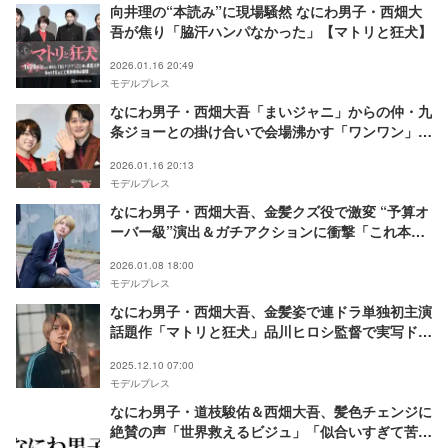
向井理の“本読み”に現場騒然 なにわ男子・西畑大
吾が焦り「脇汗ハンパなかった」【マトリと狂犬】
2026.01.16 20:49
モデルプレス
なにわ男子・西畑大吾「まいジャニ」からの仲・九
条ジョーとの掛け合いで会場沸かす「ワンワン」
「なんでやねん！」【マトリと狂犬】
2026.01.16 20:13
モデルプレス
なにわ男子・西畑大吾、金髪クズ役で激変 “予算オ
ーバー級”演出＆ガチアクションに衝撃「これ本当
に放送できる？」【「マトリと狂犬」インタビュ
2026.01.08 18:00
ー】
モデルプレス
なにわ男子・西畑大吾、金髪姿で連ドラ単独初主演
話題作「マトリと狂犬」品川ヒロシ監督で実写ドラ
マ化決定・共演は細田善彦＆向井理
2025.12.10 07:00
モデルプレス
なにわ男子・道枝駿佑＆西畑大吾、髪色チェンジに
絶賛の声「世界救えるビジュ」「似合いすぎて苦し