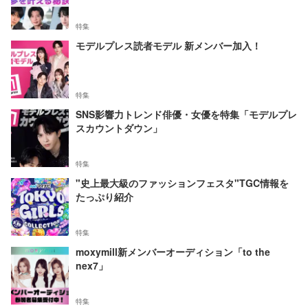
特集
モデルプレス読者モデル 新メンバー加入！
特集
SNS影響力トレンド俳優・女優を特集「モデルプレ
スカウントダウン」
特集
"史上最大級のファッションフェスタ"TGC情報を
たっぷり紹介
特集
moxymill新メンバーオーディション「to the
nex7」
特集