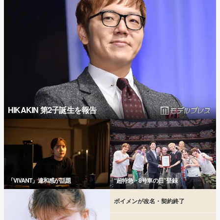
HIKAKIN 第2子誕生を報告
「VIVANT」違和感が話題
“超特急・8号車の日”登録
ボイメンが改名・契約終了