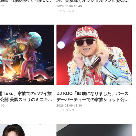
満喫「姉妹揃って可愛いす
理、美肌輝くオフショルワンピ姿公開
「色白で眩しい」「デコルテ綺麗」と
:03
2026.08.09 13:49
モデルプレス
反響
”tuki.、家族でのハワイ旅
DJ KOO「65歳になりました」バース
公開 美脚スラリのミニキャ
デーパーティーでの家族ショット公開
に「スタイル良すぎる」
「豪華で素敵なお祝い」「プレゼント
:40
2026.08.09 13:30
モデルプレス
ような透明感」と反響
もセンス抜群」の声