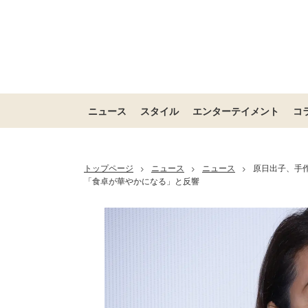
ニュース
スタイル
エンターテイメント
コ
トップページ
ニュース
ニュース
原日出子、手
>
>
>
「食卓が華やかになる」と反響