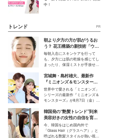
中！
トレンド
PR
朝より夕方の方が肌がうるお
う？ 花王構築の新技術「ウォ
ーターキャプチャリングスキ
毎朝入念にスキンケアを行って
ン（捕水肌）」がスキンケア
も、夕方には肌の乾燥を感じてし
の常識を変える予感
まったり、保湿ミストが手放せな
いという読者も多いのでは？そん
宮城舞・島村雄大、最新作
な美容の常識を大きく変える可能
性を秘めた、革新的な「Water
『ミニオンズ＆モンスター
Capturing Skin（ウォーターキャ
ズ』の魅力熱弁 ハチャメチャ
世界中で愛される「ミニオンズ」
プチャリングスキン：捕水肌）」
だけじゃない“友情と絆”に感
シリーズの最新作『ミニオンズ＆
技術を、花王が構築した。
動
モンスターズ』が8月7日（金）に
公開。モデルプレスでは、“大のミ
韓国発の“艶髪トレンド”到来
ニオン好き”という共通点を持つモ
デルの宮城舞と島村雄大の特別対
美容好きの女性の自信を育む
談をお届け！それぞれの視点か
「ヘアケア事情」って？
今、韓国をはじめ国内外で
ら、今作ならではの魅力や予想外
「Glass Hair（グラスヘア）」と
の感動をもたらす奥深いストーリ
呼ばれる艶髪スタイルが熱い視線