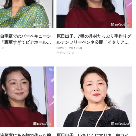
自宅庭でのバーベキューシ
原日出子、7種の具材たっぷり手作りグ
「豪華すぎてビアホールか
ルテンフリーペンネ公開「イタリアン
「オシャレすぎます」
レストランかと」「健康的」の声
:50
2026.05.29 12:58
モデルプレス
冷蔵庫にある物で作った簡
原日出子、いちじくにマリネ…白ワイ