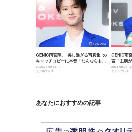
GENIC雨宮翔、“美し過ぎる写真集”の
GENIC
キャッチコピーに本音「なんならもっ
言「主演が
とできる」美容法も明らかに
グループ活
2026.08.09 13:11
2026.08.09 12
モデルプレス
モデルプレス
あなたにおすすめの記事