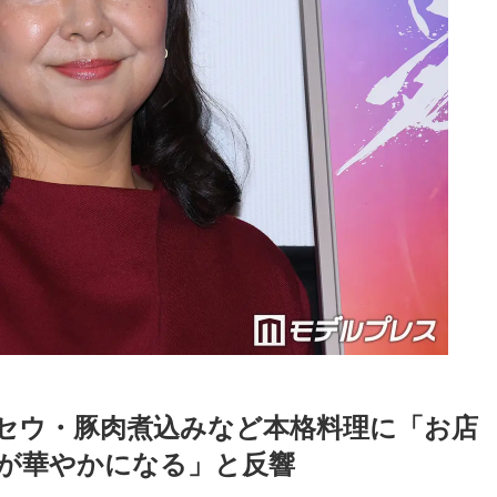
セウ・豚肉煮込みなど本格料理に「お店
が華やかになる」と反響
Loaded
:
52.23%