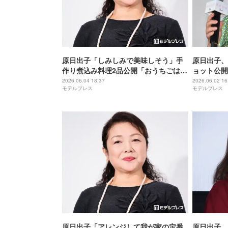
原日出子「しみしみで美味しそう」手
原日出子、
作り煮込み料理2品公開「おうちごはん
ョット公開
の理想」「ハイボールにぴったり」の
と思った」
2026.06.04 18:37
2026.06.02 16
モデルプレス
モデルプレス
声
原日出子「アレンジして我が家の定番
原日出子、