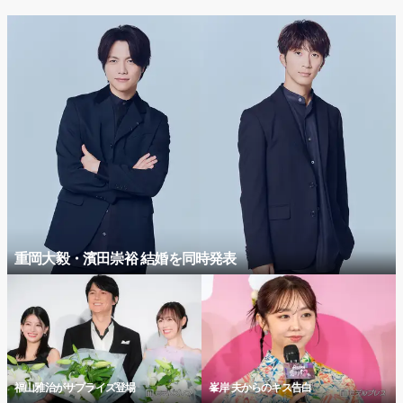
重岡大毅・濱田崇裕 結婚を同時発表
福山雅治がサプライズ登場
峯岸 夫からのキス告白