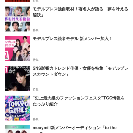
特集
モデルプレス独自取材！著名人が語る「夢を叶える
秘訣」
特集
モデルプレス読者モデル 新メンバー加入！
特集
SNS影響力トレンド俳優・女優を特集「モデルプレ
スカウントダウン」
特集
"史上最大級のファッションフェスタ"TGC情報を
たっぷり紹介
特集
moxymill新メンバーオーディション「to the