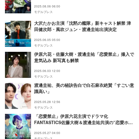
2025.08.06 06:00
モデルプレス
大沢たかお主演「沈黙の艦隊」新キャスト解禁 津
田健次郎・風吹ジュン・渡邊圭祐出演決定
2025.06.05 05:00
モデルプレス
伊原六花・佐藤大樹・渡邊圭祐「恋愛禁止」撮入で
意気込み 新写真も解禁
2025.06.03 12:00
モデルプレス
渡邊圭祐、美の秘訣告白で白石麻衣絶賛「すごい意
識高い」
2025.05.28 12:56
モデルプレス
「恋愛禁止」伊原六花主演でドラマ化
FANTASTICS佐藤大樹＆渡邊圭祐共演の“恋愛ホラ
ー”サスペンス
2025.05.27 04:00
モデルプレス