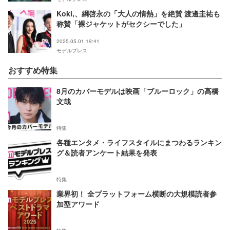
Koki,、綱啓永の「大人の情熱」を絶賛 渡邊圭祐も
称賛「裸ジャケットがセクシーでした」
2025.05.01 19:41
モデルプレス
おすすめ特集
8月のカバーモデルは映画「ブルーロック」の高橋
文哉
特集
各種エンタメ・ライフスタイルにまつわるランキン
グ＆読者アンケート結果を発表
特集
業界初！ 全プラットフォーム横断の大規模読者参
加型アワード