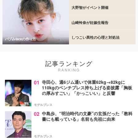
大野智がイベント開催
山崎怜奈が妊娠生報告
しつこい異性の心理と対処法
バブみfaceの作り方
記事ランキング
RANKING
01
寺田心、週6ジム通いで体重62kg→82kgに
110kgのベンチプレス持ち上げる姿披露「胸板
の厚みすごい」「かっこいい」と反響
モデルプレス
02
中島歩、“明治時代の文豪”の玄孫だった「教科
書にも載っている」名前も先祖に由来
モデルプレス