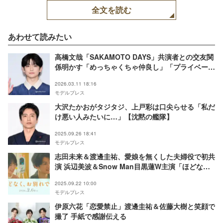
全文を読む
あわせて読みたい
高橋文哉「SAKAMOTO DAYS」共演者との交友関
係明かす「めっちゃくちゃ仲良し」「プライベート
でちょこちょこ会います」
2026.03.11 18:16
モデルプレス
大沢たかおがタジタジ、上戸彩は口尖らせる「私だ
け悪い人みたいに…」【沈黙の艦隊】
2025.09.26 18:41
モデルプレス
志田未来＆渡邊圭祐、愛娘を無くした夫婦役で初共
演 浜辺美波＆Snow Man目黒蓮W主演「ほどな
く、お別れです」出演決定
2025.09.22 10:00
モデルプレス
伊原六花「恋愛禁止」渡邊圭祐＆佐藤大樹と笑顔で
撮了 手紙で感謝伝える