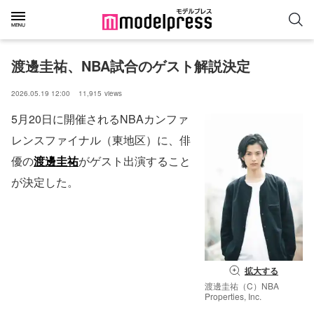
渡邊圭祐、NBA試合のゲスト解説決定
2026.05.19 12:00
11,915
views
5月20日に開催されるNBAカンファ
レンスファイナル（東地区）に、俳
優の
渡邊圭祐
がゲスト出演すること
が決定した。
拡大する
渡邊圭祐（C）NBA
Properties, Inc.