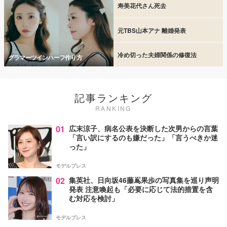
寿美花代さん死去
元TBS山本アナ 離婚発表
冷め切った夫婦関係の修復法
グラマーツインハーフ作り方
記事ランキング
RANKING
01
広末涼子、病名公表を決断した次男からの言葉
「言い訳にするのも嫌だった」「言うべきか迷
った」
モデルプレス
02
集英社、日向坂46藤嶌果歩の写真集を巡り声明
発表 注意喚起も「必要に応じて法的措置を含
む対応を検討」
モデルプレス