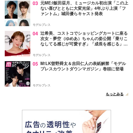
03
元ME:I飯田栞月、ミュージカル初出演「この上
ない喜びとともに大変光栄」4年ぶり上演「フ
ァントム」城田優らキャスト発表
モデルプレス
04
辻希美、コストコでショッピングカートに座る
次女・夢空（ゆめあ）ちゃんの姿公開「乗りこ
なしてる感じが可愛すぎ」「成長を感じる」の
声
モデルプレス
05
M!LK曽野舜太＆吉田仁人の表紙解禁「モデル
プレスカウントダウンマガジン」巻頭に登場
モデルプレス
もっとみる