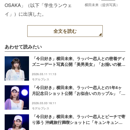
OSAKA」（以下「学生ランウェ
横田未来（提供写真）
イ」）に出演した。
全文を読む
あわせて読みたい
「今日好き」横田未来、ラッパー恋人との密着ディ
ズニーデート写真公開「美男美女」「お揃いの被り
物が可愛い」の声
2026.03.11 11:13
モデルプレス
「今日好き」横田未来、ラッパー恋人との1年4ヶ
月記念日ショット公開「お似合いのカップル」「自
然体で仲良しなのが伝わってくる」の声
2026.03.03 16:11
モデルプレス
「今日好き」横田未来、ラッパー恋人とビーチで寄
り添う 沖縄旅行満喫ショットに「キュンキュンす
る」「ラブラブオーラすごい」と反響