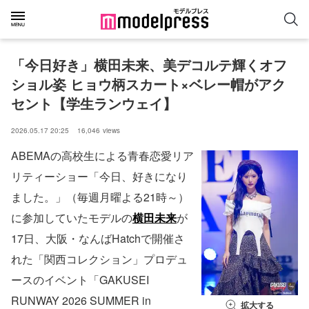
「今日好き」横田未来、美デコルテ輝くオフ
ショル姿 ヒョウ柄スカート×ベレー帽がアク
セント【学生ランウェイ】
2026.05.17 20:25
16,046
views
ABEMAの高校生による青春恋愛リア
リティーショー「今日、好きになり
ました。」（毎週月曜よる21時～）
に参加していたモデルの
横田未来
が
17日、大阪・なんばHatchで開催さ
れた「関西コレクション」プロデュ
ースのイベント「GAKUSEI
RUNWAY 2026 SUMMER in
拡大する