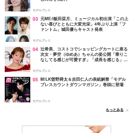
モデルプレス
03
元ME:I飯田栞月、ミュージカル初出演「この上
ない喜びとともに大変光栄」4年ぶり上演「フ
ァントム」城田優らキャスト発表
モデルプレス
04
辻希美、コストコでショッピングカートに座る
次女・夢空（ゆめあ）ちゃんの姿公開「乗りこ
なしてる感じが可愛すぎ」「成長を感じる」の
声
モデルプレス
05
M!LK曽野舜太＆吉田仁人の表紙解禁「モデル
プレスカウントダウンマガジン」巻頭に登場
モデルプレス
もっとみる