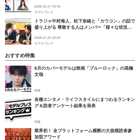
ャスト解禁【コメント】
2026.02.21 05:30
モデルプレス
トラジャ中村海人、松下奈緒と「カウコン」の話で
盛り上がる 尊敬する人はメンバー「様々な状況の
中でいろいろなことが二転三転するときもありまし
2026.01.20 20:00
た」【「夫に間違いありません」インタビュー後
モデルプレス
編】
おすすめ特集
8月のカバーモデルは映画「ブルーロック」の高橋
文哉
特集
各種エンタメ・ライフスタイルにまつわるランキン
グ＆読者アンケート結果を発表
特集
業界初！ 全プラットフォーム横断の大規模読者参
加型アワード