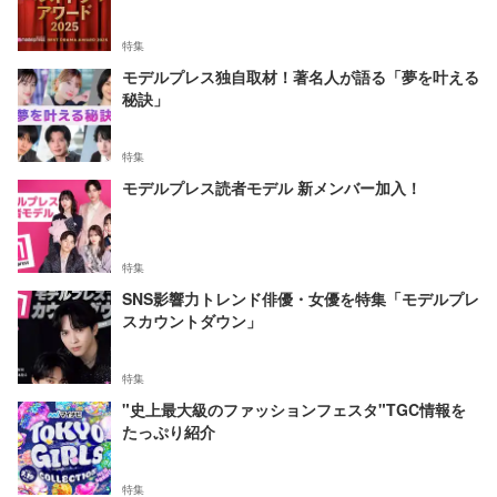
特集
モデルプレス独自取材！著名人が語る「夢を叶える
秘訣」
特集
モデルプレス読者モデル 新メンバー加入！
特集
SNS影響力トレンド俳優・女優を特集「モデルプレ
スカウントダウン」
特集
"史上最大級のファッションフェスタ"TGC情報を
たっぷり紹介
特集