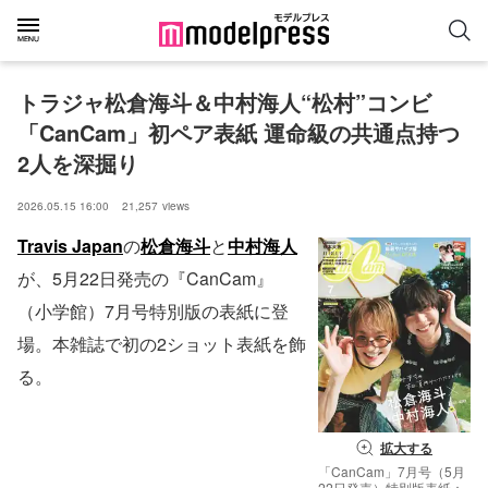
トラジャ松倉海斗＆中村海人“松村”コンビ
「CanCam」初ペア表紙 運命級の共通点持つ
2人を深掘り
2026.05.15 16:00
21,257
views
Travis Japan
の
松倉海斗
と
中村海人
が、5月22日発売の『CanCam』
（小学館）7月号特別版の表紙に登
場。本雑誌で初の2ショット表紙を飾
る。
拡大する
「CanCam」7月号（5月
22日発売）特別版表紙：