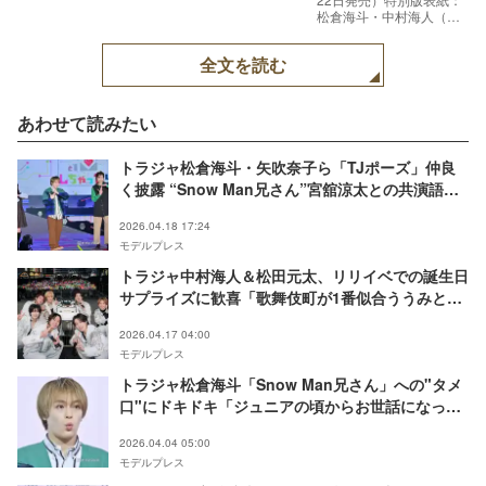
松倉海斗・中村海人（画
像提供：小学館）
全文を読む
あわせて読みたい
トラジャ松倉海斗・矢吹奈子ら「TJポーズ」仲良
く披露 “Snow Man兄さん”宮舘涼太との共演語る
【ガルアワ2026SS】
2026.04.18 17:24
モデルプレス
トラジャ中村海人＆松田元太、リリイベでの誕生日
サプライズに歓喜「歌舞伎町が1番似合ううみと、
歌舞伎が1番似合う元太」【陰ニモ日向ニモ】
2026.04.17 04:00
モデルプレス
トラジャ松倉海斗「Snow Man兄さん」への"タメ
口"にドキドキ「ジュニアの頃からお世話になって
います」 【ターミネーターと恋しちゃったら】
2026.04.04 05:00
モデルプレス