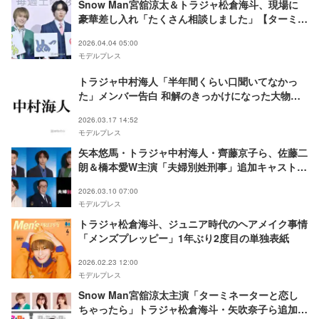
Snow Man宮舘涼太＆トラジャ松倉海斗、現場に
豪華差し入れ「たくさん相談しました」【ターミネ
ーターと恋しちゃったら】
2026.04.04 05:00
モデルプレス
トラジャ中村海人「半年間くらい口聞いてなかっ
た」メンバー告白 和解のきっかけになった大物ミ
ュージシャンも明らかに
2026.03.17 14:52
モデルプレス
矢本悠馬・トラジャ中村海人・齊藤京子ら、佐藤二
朗＆橋本愛W主演「夫婦別姓刑事」追加キャスト解
禁
2026.03.10 07:00
モデルプレス
トラジャ松倉海斗、ジュニア時代のヘアメイク事情
「メンズプレッピー」1年ぶり2度目の単独表紙
2026.02.23 12:00
モデルプレス
Snow Man宮舘涼太主演「ターミネーターと恋し
ちゃったら」トラジャ松倉海斗・矢吹奈子ら追加キ