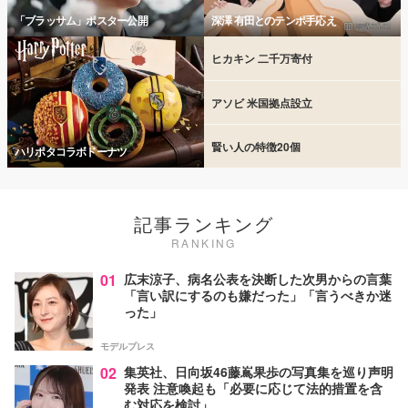
「ブラッサム」ポスター公開
深澤 有田とのテンポ手応え
ヒカキン 二千万寄付
アソビ 米国拠点設立
賢い人の特徴20個
ハリポタコラボドーナツ
記事ランキング
RANKING
01
広末涼子、病名公表を決断した次男からの言葉
「言い訳にするのも嫌だった」「言うべきか迷
った」
モデルプレス
02
集英社、日向坂46藤嶌果歩の写真集を巡り声明
発表 注意喚起も「必要に応じて法的措置を含
む対応を検討」