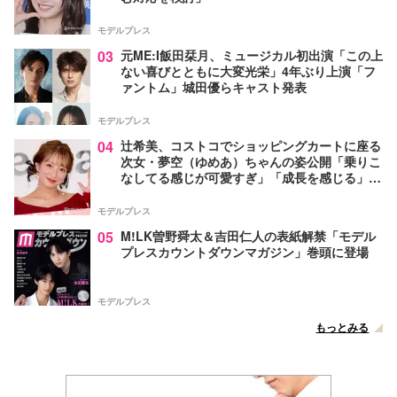
モデルプレス
03
元ME:I飯田栞月、ミュージカル初出演「この上
ない喜びとともに大変光栄」4年ぶり上演「フ
ァントム」城田優らキャスト発表
モデルプレス
04
辻希美、コストコでショッピングカートに座る
次女・夢空（ゆめあ）ちゃんの姿公開「乗りこ
なしてる感じが可愛すぎ」「成長を感じる」の
声
モデルプレス
05
M!LK曽野舜太＆吉田仁人の表紙解禁「モデル
プレスカウントダウンマガジン」巻頭に登場
モデルプレス
もっとみる