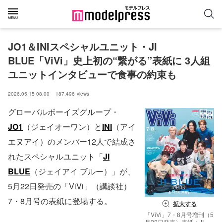
JO1＆INIスペシャルユニット・JI 
BLUE「ViVi」史上初の“繋がる”表紙に 3人組
ユニットインタビューで食事の約束も
2026.05.15 08:00
187,496
views
グローバルボーイズグループ・
JO1
（ジェイオーワン）と
INI
（アイ
エヌアイ）のメンバー12人で結成さ
れたスペシャルユニット「
JI
BLUE
（ジェイアイ ブルー）」が、
5月22日発売の「ViVi」（講談社）
7・8月号の表紙に登場する。
拡大する
「ViVi」7・8月号増刊（5
月22日発売）表紙：JI