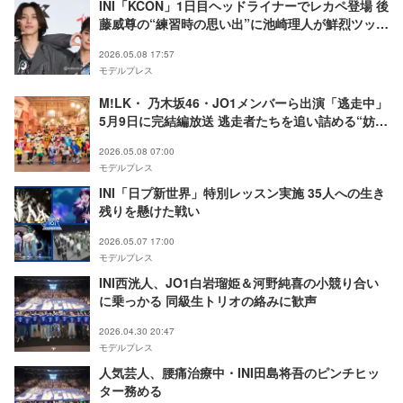
INI「KCON」1日目ヘッドライナーでレカペ登場 後
藤威尊の“練習時の思い出”に池崎理人が鮮烈ツッコ
ミ【KCON JAPAN 2026】
2026.05.08 17:57
モデルプレス
M!LK・ 乃木坂46・JO1メンバーら出演「逃走中」
5月9日に完結編放送 逃走者たちを追い詰める“妨害
者”が暗躍
2026.05.08 07:00
モデルプレス
INI「日プ新世界」特別レッスン実施 35人への生き
残りを懸けた戦い
2026.05.07 17:00
モデルプレス
INI西洸人、JO1白岩瑠姫＆河野純喜の小競り合い
に乗っかる 同級生トリオの絡みに歓声
2026.04.30 20:47
モデルプレス
人気芸人、腰痛治療中・INI田島将吾のピンチヒッ
ター務める