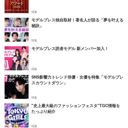
特集
モデルプレス独自取材！著名人が語る「夢を叶える
秘訣」
特集
モデルプレス読者モデル 新メンバー加入！
特集
SNS影響力トレンド俳優・女優を特集「モデルプレ
スカウントダウン」
特集
"史上最大級のファッションフェスタ"TGC情報を
たっぷり紹介
特集