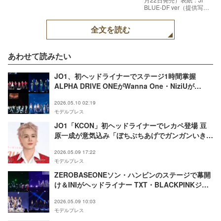
BLUE-DF ver（提供写
真）
全文を読む
あわせて読みたい
JO1、初ヘッドライナーでステージ1時間掌握
ALPHA DRIVE ONEがWanna One・NiziUが
TWICEカバー「ボイプラ2」出身2組の夢のコラボ
2026.05.10 02:19
も【KCON JAPAN 2026／Mカウントダウン2日目
モデルプレス
セットリスト】
JO1「KCON」初ヘッドライナーでレカペ登場 豆
原一成が意気込み「ぼちぶちあげでガンガンいきた
い」【KCON JAPAN 2026／レッドカーペット】
2026.05.09 17:22
モデルプレス
ZEROBASEONEソン・ハンビンのステージで幕開
け＆INIがヘッドライナー TXT・BLACKPINKジェ
ニ・NCT 127らの名曲続々…カバーステージも
2026.05.09 10:03
【KCON JAPAN 2026／Mカウントダウン1日目セ
モデルプレス
ットリスト】