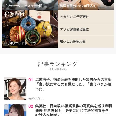
「ブラッサム」ポスター公開
深澤 有田とのテンポ手応え
ヒカキン 二千万寄付
アソビ 米国拠点設立
賢い人の特徴20個
ハリポタコラボドーナツ
記事ランキング
RANKING
01
広末涼子、病名公表を決断した次男からの言葉
「言い訳にするのも嫌だった」「言うべきか迷
った」
モデルプレス
02
集英社、日向坂46藤嶌果歩の写真集を巡り声明
発表 注意喚起も「必要に応じて法的措置を含
む対応を検討」