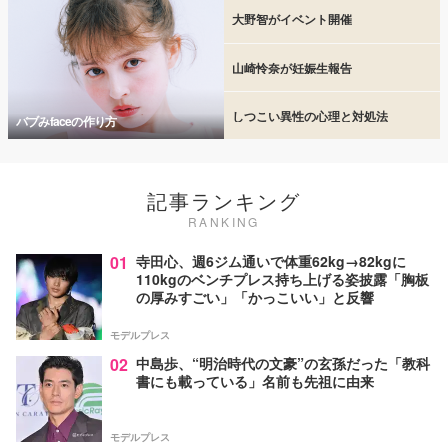
大野智がイベント開催
山崎怜奈が妊娠生報告
しつこい異性の心理と対処法
バブみfaceの作り方
記事ランキング
RANKING
01
寺田心、週6ジム通いで体重62kg→82kgに
110kgのベンチプレス持ち上げる姿披露「胸板
の厚みすごい」「かっこいい」と反響
モデルプレス
02
中島歩、“明治時代の文豪”の玄孫だった「教科
書にも載っている」名前も先祖に由来
モデルプレス