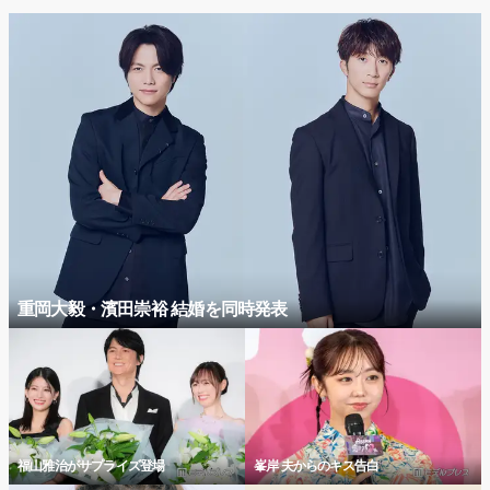
重岡大毅・濱田崇裕 結婚を同時発表
福山雅治がサプライズ登場
峯岸 夫からのキス告白