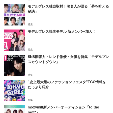
モデルプレス独自取材！著名人が語る「夢を叶える
秘訣」
特集
モデルプレス読者モデル 新メンバー加入！
特集
SNS影響力トレンド俳優・女優を特集「モデルプレ
スカウントダウン」
特集
"史上最大級のファッションフェスタ"TGC情報を
たっぷり紹介
特集
moxymill新メンバーオーディション「to the
nex7」