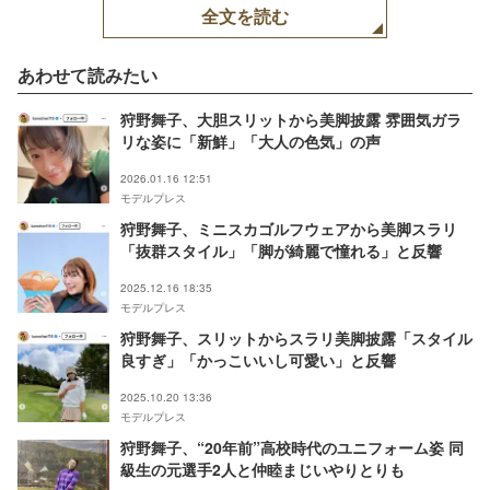
全文を読む
あわせて読みたい
狩野舞子、大胆スリットから美脚披露 雰囲気ガラ
リな姿に「新鮮」「大人の色気」の声
2026.01.16 12:51
モデルプレス
狩野舞子、ミニスカゴルフウェアから美脚スラリ
「抜群スタイル」「脚が綺麗で憧れる」と反響
2025.12.16 18:35
モデルプレス
狩野舞子、スリットからスラリ美脚披露「スタイル
良すぎ」「かっこいいし可愛い」と反響
2025.10.20 13:36
モデルプレス
狩野舞子、“20年前”高校時代のユニフォーム姿 同
級生の元選手2人と仲睦まじいやりとりも