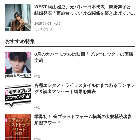
WEST.桐山照史、元バレー日本代表・狩野舞子と
結婚発表「高め合っていける関係を築き上げていき
たい」【本人コメント】
2025.01.03 14:10
モデルプレス
おすすめ特集
8月のカバーモデルは映画「ブルーロック」の高橋
文哉
特集
各種エンタメ・ライフスタイルにまつわるランキン
グ＆読者アンケート結果を発表
特集
業界初！ 全プラットフォーム横断の大規模読者参
加型アワード
特集