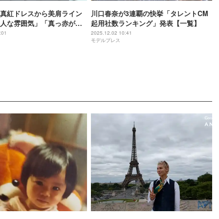
真紅ドレスから美肩ライン
川口春奈が3連覇の快挙「タレントCM
人な雰囲気」「真っ赤が似
起用社数ランキング」発表【一覧】
い」と絶賛の声
:01
2025.12.02 10:41
モデルプレス