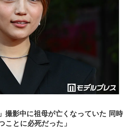
」撮影中に祖母が亡くなっていた 同時
つことに必死だった」
Loaded
:
87.03%