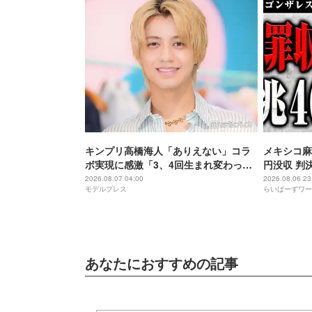
キンプリ高橋海人「ありえない」コラ
メキシコ麻
ボ実現に感激「3、4回生まれ変わって
円没収 判
もできない」
2026.08.07 04:00
2026.08.06 23
モデルプレス
らいばーずワー
あなたにおすすめの記事