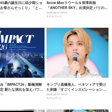
45歳の誕生日に幼少期ショ
Snow Manラウール＆深澤辰哉
お母さんそっくり」「とん
「ANOTHER SKY」出演決定 パリの所
わいい」
属事務所・祖父母と通った武蔵小山…
:03
2026.08.07 06:00
モデルプレス
それぞれの思い出の地へ
舞台「IMPACT26」新橋演舞
キンプリ高橋海人、ベネツィアで受け
定 新たな演出を加えパワー
た刺激「すごくインスピレーション溢
れる街」
:00
2026.08.07 04:00
モデルプレス