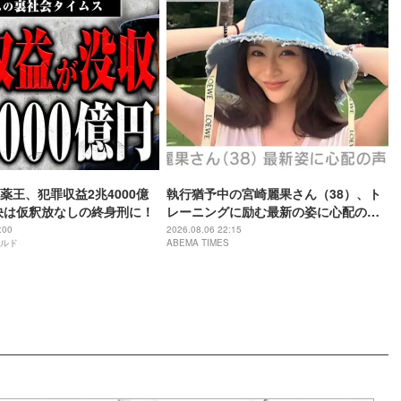
薬王、犯罪収益2兆4000億
執行猶予中の宮崎麗果さん（38）、ト
決は仮釈放なしの終身刑に！
レーニングに励む最新の姿に心配の声
「痩せ過ぎ」「なんだか痛々しい…」
:00
2026.08.06 22:15
ルド
ABEMA TIMES