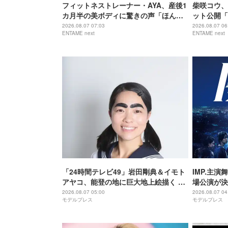
フィットネストレーナー・AYA、産後1
柴咲コウ、
カ月半の美ボディに驚きの声「ほんと
ット公開「
に出産したのー？」
でもなくか
2026.08.07 07:03
2026.08.07 06
ENTAME next
ENTAME next
「24時間テレビ49」岩田剛典＆イモト
IMP.主演
アヤコ、能登の地に巨大地上絵描く 完
場公演が決
成披露にはサプライズアーティストも
アップ
2026.08.07 05:00
2026.08.07 04
モデルプレス
モデルプレス
登場予定