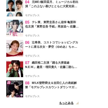
04
元ME:I飯田栞月、ミュージカル初出
演「この上ない喜びとともに大変光栄」
4年ぶり上演「ファントム」城田優らキ
ャスト発表
モデルプレス
05
テレ東、東野圭吾さん追悼 亀梨和
也主演「東野圭吾 手紙」再放送へ 佐藤隆
太・本田翼・中村倫也ら出演
モデルプレス
06
辻希美、コストコでショッピングカ
ートに座る次女・夢空（ゆめあ）ちゃん
の姿公開「乗りこなしてる感じが可愛す
ぎ」「成長を感じる」の声
モデルプレス
07
織田裕二主演「踊る大捜査線
N.E.W.」趣里・増田貴久・佐藤二朗ら新
メンバー紹介映像解禁 各キャラクター象
徴する“謎のキーワード”も
モデルプレス
08
M!LK曽野舜太＆吉田仁人の表紙解
禁「モデルプレスカウントダウンマガジ
ン」巻頭に登場
モデルプレス
もっとみる