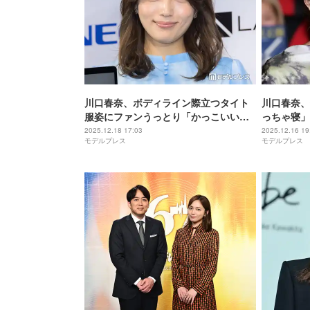
川口春奈、ボディライン際立つタイト
川口春奈、
服姿にファンうっとり「かっこいい」
っちゃ寝」
「視線にシビれる」
【スキャン
2025.12.18 17:03
2025.12.16 19
モデルプレス
モデルプレス