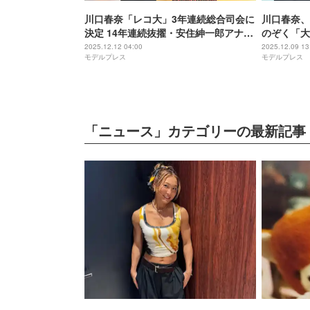
川口春奈「レコ大」3年連続総合司会に
川口春奈、
決定 14年連続抜擢・安住紳一郎アナも
のぞく「大
称賛「頼もしく思っています」
合うのすご
2025.12.12 04:00
2025.12.09 13
モデルプレス
モデルプレス
「ニュース」カテゴリーの最新記事