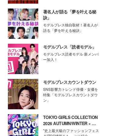
著名人が語る「夢を叶える秘
訣」
モデルプレス独自取材！著名人が
語る「夢を叶える秘訣」
モデルプレス「読者モデル」
モデルプレス読者モデル 新メンバ
ー加入！
モデルプレスカウントダウン
SNS影響力トレンド俳優・女優を
特集「モデルプレスカウントダウ
ン」
TOKYO GIRLS COLLECTION
2026 AUTUMN/WINTER × モ
デルプレス
"史上最大級のファッションフェス
タ"TGC情報をたっぷり紹介