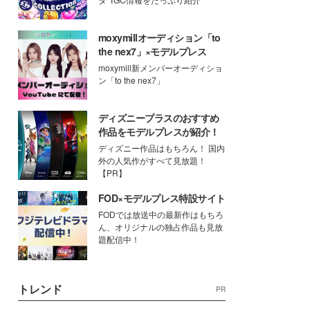
moxymillオーディション「to
the nex7」×モデルプレス
moxymill新メンバーオーディショ
ン「to the nex7」
ディズニープラスのおすすめ
作品をモデルプレスが紹介！
ディズニー作品はもちろん！ 国内
外の人気作がすべて見放題！
【PR】
FOD×モデルプレス特設サイト
FODでは放送中の最新作はもちろ
ん、オリジナルの独占作品も見放
題配信中！
トレンド
PR