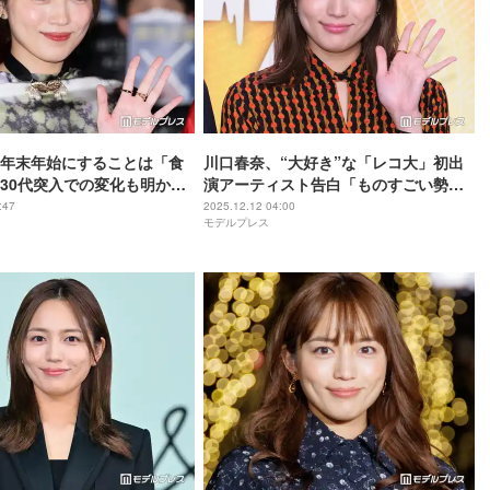
年末年始にすることは「食
川口春奈、“大好き”な「レコ大」初出
30代突入での変化も明かす
演アーティスト告白「ものすごい勢い
ダルイブ】
でご活躍されている」【第67回 輝く！
:47
2025.12.12 04:00
モデルプレス
日本レコード大賞】