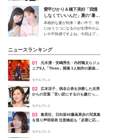
女性たちのヘアケア事情を紹介し
公開。モデルプレスでは、“大のミ
ます。
愛甲ひかり＆橋下美好「我慢
ニオン好き”という共通点を持つモ
デルの宮城舞と島村雄大の特別対
しなくていいんだ」夏の“暑さ
談をお届け！それぞれの視点か
対策”の新しい選択肢とは？
本格的な夏が到来！暑い中で、特
ら、今作ならではの魅力や予想外
にゆううつになるのが生理中のム
の感動をもたらす奥深いストーリ
レや不快感ですよね。今回はプラ
ーについて熱く語り合ってもらっ
イベートでも仲良しで旅行好きな
た。
モデル・愛甲ひかりさんと橋下美
ニュースランキング
好さんを迎えて本音で女子会トー
ク。猛暑のお出かけを快適に過ご
すヒントや、2人が感動した夏の
01
元木湧・安嶋秀生・内村颯太らジュ
生理の新常識にも迫りました。
ニア9人「Three」開幕 3人制作の新曲＆
手描きセットに込めた想い「もっと前に
進んで夢を掴みたい」【ゲネプロレポ】
モデルプレス
02
広末涼子、病名公表を決断した次男
からの言葉「言い訳にするのも嫌だっ
た」「言うべきか迷った」
モデルプレス
03
集英社、日向坂46藤嶌果歩の写真集
を巡り声明発表 注意喚起も「必要に応じ
て法的措置を含む対応を検討」
モデルプレス