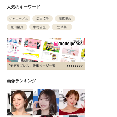
人気のキーワード
ジャニーズJr.
広末涼子
藤嶌果歩
飯田栞月
中村倫也
辻希美
画像ランキング
1
2
3