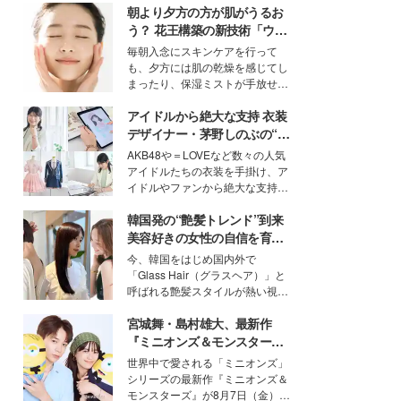
朝より夕方の方が肌がうるお
う？ 花王構築の新技術「ウォ
ーターキャプチャリングスキ
毎朝入念にスキンケアを行って
ン（捕水肌）」がスキンケア
も、夕方には肌の乾燥を感じてし
の常識を変える予感
まったり、保湿ミストが手放せな
いという読者も多いのでは？そん
アイドルから絶大な支持 衣装
な美容の常識を大きく変える可能
性を秘めた、革新的な「Water
デザイナー・茅野しのぶの“可
Capturing Skin（ウォーターキャ
愛い”を作る美学＜「シチズン
AKB48や＝LOVEなど数々の人気
プチャリングスキン：捕水肌）」
クロスシー」インタビュー＞
アイドルたちの衣装を手掛け、ア
技術を、花王が構築した。
イドルやファンから絶大な支持を
得る、株式会社オサレカンパニー
韓国発の“艶髪トレンド”到来
取締役兼クリエイティブディレク
ター・茅野しのぶ。一人ひとりの
美容好きの女性の自信を育む
個性に寄り添い、魅力を引き出す
「ヘアケア事情」って？
今、韓国をはじめ国内外で
衣装作りは、多くの女性たちに勇
「Glass Hair（グラスヘア）」と
気と自信を与え続けている。
呼ばれる艶髪スタイルが熱い視線
を集めています。メイクやファッ
宮城舞・島村雄大、最新作
ションの完成度を高めるベースと
して、“髪そのものの美しさ”に改
『ミニオンズ＆モンスター
めて注目する人が増えている様
ズ』の魅力熱弁 ハチャメチャ
世界中で愛される「ミニオンズ」
子。今回は、そんな憧れの艶やか
だけじゃない“友情と絆”に感
シリーズの最新作『ミニオンズ＆
な髪を日常で叶える、美容好きの
動
モンスターズ』が8月7日（金）に