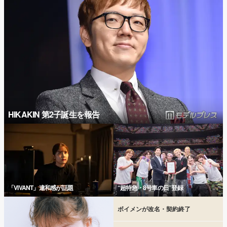
HIKAKIN 第2子誕生を報告
「VIVANT」違和感が話題
“超特急・8号車の日”登録
ボイメンが改名・契約終了