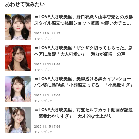
あわせて読みたい
＝LOVE大谷映美里、野口衣織＆山本杏奈との抜群
スタイル際立つ私服ショット披露 お揃いカチュー
シャ姿に「仲良しで尊い」の声
2025.12.01 11:17
モデルプレス
＝LOVE大谷映美里「ザクザク切ってもらった」新
ヘアに反響「大人可愛い」「魅力が倍増」の声
2025.11.22 18:59
モデルプレス
＝LOVE大谷映美里、美脚透ける黒タイツ×ショー
パン姿に熱視線「小顔際立ってる」「小悪魔すぎ」
2025.11.21 17:05
モデルプレス
＝LOVE大谷映美里、前髪セルフカット動画が話題
「需要わかりすぎ」「天才的な仕上がり」
2025.11.15 17:54
モデルプレス