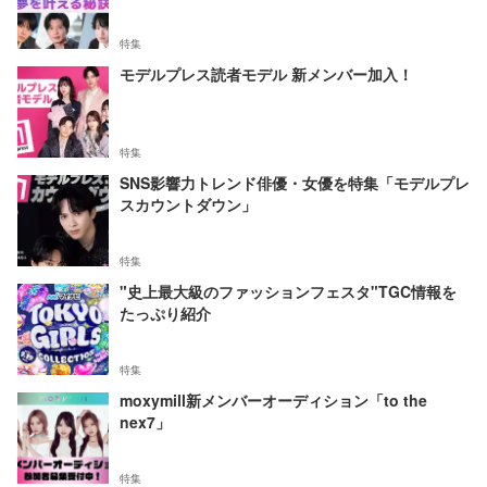
特集
モデルプレス読者モデル 新メンバー加入！
特集
SNS影響力トレンド俳優・女優を特集「モデルプレ
スカウントダウン」
特集
"史上最大級のファッションフェスタ"TGC情報を
たっぷり紹介
特集
moxymill新メンバーオーディション「to the
nex7」
特集