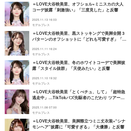
＝LOVE大谷映美里、オフショル×ミニスカの大人
コーデ披露「刺激強い」「三度見した」と反響
2025.11.13 16:03
モデルプレス
＝LOVE大谷映美里、黒ストッキングで美脚全開 3
パターンのオフショットに「どれも可愛すぎ」「ス
タイル抜群」と反響
2025.11.11 16:24
モデルプレス
＝LOVE大谷映美里、冬のホワイトコーデで美脚披
露「スタイル抜群」「天使みたい」と反響
2025.11.10 19:32
モデルプレス
＝LOVE大谷映美里「とくべチュ、して」「超特急
逃走中」…TikTokバズ先駆者のこだわり ツアー中
のメンバーエピソードも「悶えていたのが面白かっ
2025.11.08 07:00
たです」【モデルプレスインタビュー】
モデルプレス
＝LOVE大谷映美里、美脚際立つミニ丈衣装×“シナ
モンヘア”披露に「可愛すぎる」「大優勝」と反響