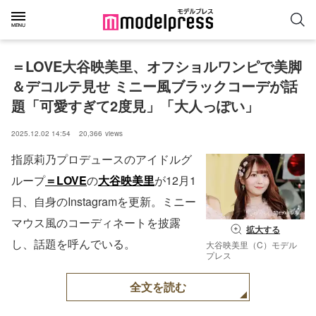
＝LOVE大谷映美里、オフショルワンピで美脚
＆デコルテ見せ ミニー風ブラックコーデが話
題「可愛すぎて2度見」「大人っぽい」
2025.12.02 14:54
20,366
views
指原莉乃プロデュースのアイドルグ
ループ
＝LOVE
の
大谷映美里
が12月1
日、自身のInstagramを更新。ミニー
マウス風のコーディネートを披露
拡大する
し、話題を呼んでいる。
大谷映美里（C）モデル
プレス
全文を読む