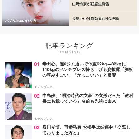
山崎怜奈が妊娠生報告
片思い中は逆効果なNG行動
バブみfaceの作り方
記事ランキング
RANKING
01
寺田心、週6ジム通いで体重62kg→82kgに
110kgのベンチプレス持ち上げる姿披露「胸板
の厚みすごい」「かっこいい」と反響
モデルプレス
02
中島歩、“明治時代の文豪”の玄孫だった「教科
書にも載っている」名前も先祖に由来
モデルプレス
03
及川光博、再婚発表 お相手は妊娠中「交際し
ておりました方と」