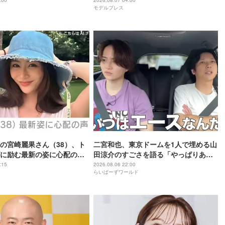
もできない」
:00
2026.08.07 04:00
モデルプレス
の宮崎麗果さん（38）、ト
二宮和也、東京ドームを1人で埋める山
に励む最新の姿に心配の声
田涼介のすごさを語る「やっぱりあい
」「なんだか痛々しい…」
つはエース」
:15
2026.08.06 22:00
らいばーずワールド