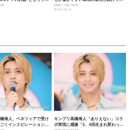
「THEゴールデンコンビ
る最中」女性の活躍についても語る
:00
2025.11.02 18:53
モデルプレス
華ゲスト14人解禁
橋海人、ベネツィアで受け
キンプリ高橋海人「ありえない」コラ
ごくインスピレーション溢
ボ実現に感激「3、4回生まれ変わって