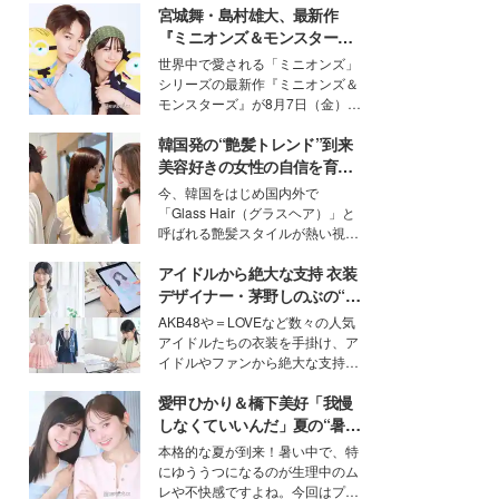
宮城舞・島村雄大、最新作
『ミニオンズ＆モンスター
ズ』の魅力熱弁 ハチャメチャ
世界中で愛される「ミニオンズ」
だけじゃない“友情と絆”に感
シリーズの最新作『ミニオンズ＆
動
モンスターズ』が8月7日（金）に
公開。モデルプレスでは、“大のミ
韓国発の“艶髪トレンド”到来
ニオン好き”という共通点を持つモ
デルの宮城舞と島村雄大の特別対
美容好きの女性の自信を育む
談をお届け！それぞれの視点か
「ヘアケア事情」って？
今、韓国をはじめ国内外で
ら、今作ならではの魅力や予想外
「Glass Hair（グラスヘア）」と
の感動をもたらす奥深いストーリ
呼ばれる艶髪スタイルが熱い視線
ーについて熱く語り合ってもらっ
を集めています。メイクやファッ
た。
アイドルから絶大な支持 衣装
ションの完成度を高めるベースと
して、“髪そのものの美しさ”に改
デザイナー・茅野しのぶの“可
めて注目する人が増えている様
愛い”を作る美学＜「シチズン
AKB48や＝LOVEなど数々の人気
子。今回は、そんな憧れの艶やか
クロスシー」インタビュー＞
アイドルたちの衣装を手掛け、ア
な髪を日常で叶える、美容好きの
イドルやファンから絶大な支持を
女性たちのヘアケア事情を紹介し
得る、株式会社オサレカンパニー
ます。
愛甲ひかり＆橋下美好「我慢
取締役兼クリエイティブディレク
ター・茅野しのぶ。一人ひとりの
しなくていいんだ」夏の“暑さ
個性に寄り添い、魅力を引き出す
対策”の新しい選択肢とは？
本格的な夏が到来！暑い中で、特
衣装作りは、多くの女性たちに勇
にゆううつになるのが生理中のム
気と自信を与え続けている。
レや不快感ですよね。今回はプラ