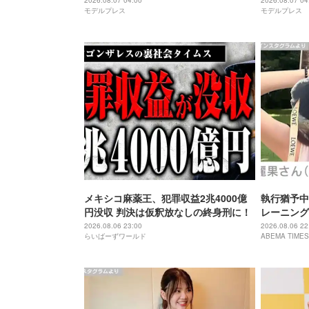
アップ
れる街」
2026.08.07 04:00
2026.08.07 04
モデルプレス
モデルプレス
メキシコ麻薬王、犯罪収益2兆4000億
執行猶予中
円没収 判決は仮釈放なしの終身刑に！
レーニング
「痩せ過ぎ
2026.08.06 23:00
2026.08.06 22
らいばーずワールド
ABEMA TIMES