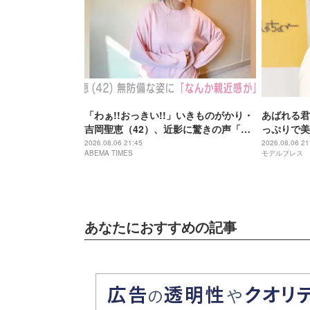
「わぁ!!おっきい!!」いきものがかり・
あばれる君
吉岡聖恵（42）、近影に驚きの声「な
っぷりで美
にこれ…大好き」「なんか親近感が」
が出てそう
2026.08.06 21:45
2026.08.06 21
ABEMA TIMES
モデルプレス
あなたにおすすめの記事