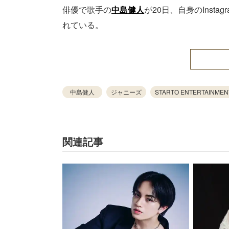
俳優で歌手の
中島健人
が20日、自身のIns
れている。
中島健人
ジャニーズ
STARTO ENTERTAINMEN
関連記事