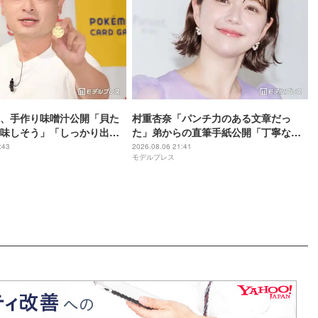
、手作り味噌汁公開「貝た
村重杏奈「パンチ力のある文章だっ
味しそう」「しっかり出汁
た」弟からの直筆手紙公開「丁寧な
」の声
字」「読みやすい」と反響
:43
2026.08.06 21:41
モデルプレス