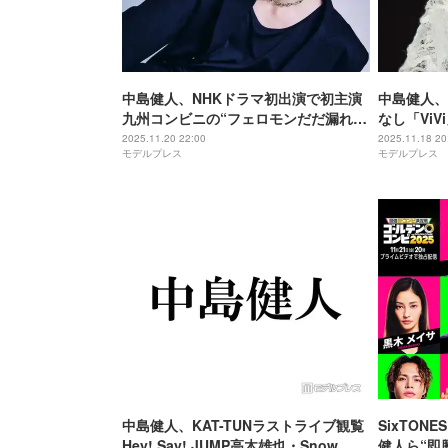
中島健人、NHKドラマ初出演で初主演
中島健人、
九州コンビニの“フェロモンだだ漏れ店
なし「Vi
長”に「ついにその路線のオファーが来
ー”な姿披
2025.11.20 22:00
2025.11.18 20
モデルプレス
モデルプレス
た」【コンビニ兄弟】
中島健人、KAT-TUNラストライブ観覧
SixTO
Hey! Say! JUMP高木雄也・Snow
健人ら“即