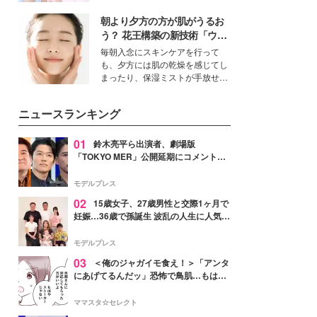
イベートでも仲良しで旅行好きな
朝より夕方の方が肌がうるお
モデル・愛甲ひかりさんと橋下美
好さんを迎えて本音で女子会トー
う？ 花王構築の新技術「ウォ
ク。猛暑のお出かけを快適に過ご
ーターキャプチャリングスキ
毎朝入念にスキンケアを行って
すヒントや、2人が感動した夏の
ン（捕水肌）」がスキンケア
も、夕方には肌の乾燥を感じてし
生理の新常識にも迫りました。
の常識を変える予感
まったり、保湿ミストが手放せな
いという読者も多いのでは？そん
な美容の常識を大きく変える可能
ニュースランキング
性を秘めた、革新的な「Water
Capturing Skin（ウォーターキャ
プチャリングスキン：捕水肌）」
01
鈴木亮平ら出演者、劇場版
技術を、花王が構築した。
「TOKYO MER」公開延期にコメント
「現実のヒーローたちにチームMERから
最大の敬意とエールを」
モデルプレス
02
15歳女子、27歳男性と交際1ヶ月で
妊娠…36歳で孫誕生 波乱の人生に人気タ
レント思わずツッコミ「だいぶ危ねえ
よ！」
モデルプレス
03
＜俺のジャガイモ食え！＞「アンタ
にあげてるんだッ」恐怖で鳥肌…もはや
ストーカー？【第3話まんが】
ママスタ☆セレクト