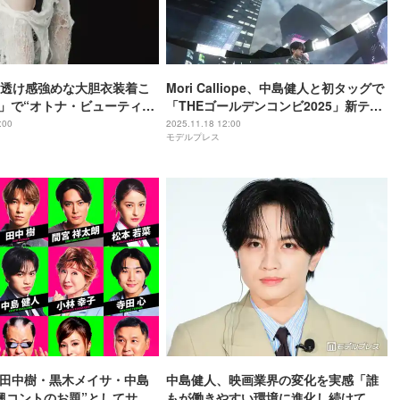
透け感強めな大胆衣装着こ
Mori Calliope、中島健人と初タッグで
Vi」で“オトナ・ビューティ
「THEゴールデンコンビ2025」新テー
露
マソング担当決定「まったく新しい共
:00
2025.11.18 12:00
モデルプレス
鳴」
NES田中樹・黒木メイサ・中島
中島健人、映画業界の変化を実感「誰
興コントのお題”としてサプ
もが働きやすい環境に進化し続けてい