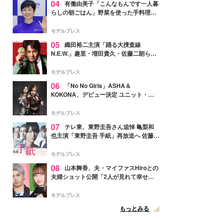
04
有働由美子「こんなもんです一人暮
らしの朝ごはん」野菜を使った手料理公
開「作ってみたい」「ヘルシーで美味し
そう」と反響
モデルプレス
05
織田裕二主演「踊る大捜査線
N.E.W.」趣里・増田貴久・佐藤二朗ら新
メンバー紹介映像解禁 各キャラクター象
徴する“謎のキーワード”も
モデルプレス
06
「No No Girls」ASHA＆
KOKONA、デビュー決定 ユニット・
TAKARAとしてセルフプロデュース楽曲
リリースへ
モデルプレス
07
テレ東、東野圭吾さん追悼 亀梨和
也主演「東野圭吾 手紙」再放送へ 佐藤隆
太・本田翼・中村倫也ら出演
モデルプレス
08
山本舞香、夫・マイファスHiroとの
夫婦ショット公開「2人が見れて幸せ」
「仲の良さが伝わってくる」と反響
モデルプレス
もっとみる