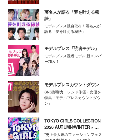
著名人が語る「夢を叶える秘
訣」
モデルプレス独自取材！著名人が
語る「夢を叶える秘訣」
モデルプレス「読者モデル」
モデルプレス読者モデル 新メンバ
ー加入！
モデルプレスカウントダウン
SNS影響力トレンド俳優・女優を
特集「モデルプレスカウントダウ
ン」
TOKYO GIRLS COLLECTION
2026 AUTUMN/WINTER × モ
デルプレス
"史上最大級のファッションフェス
タ"TGC情報をたっぷり紹介