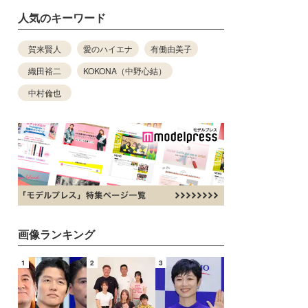
人気のキーワード
賀来賢人
愛のハイエナ
有働由美子
織田裕二
KOKONA（中野心結）
中村倫也
画像ランキング
1
2
3