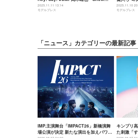
Manらとの貴重ショットに「エモすぎ
ライズ出演
2025.11.11 13:14
2025.11.10 20
モデルプレス
モデルプレス
る」「感動」の声
2025」豪
「ニュース」カテゴリーの最新記事
IMP.主演舞台「IMPACT26」新橋演舞
キンプリ高
場公演が決定 新たな演出を加えパワー
た刺激「す