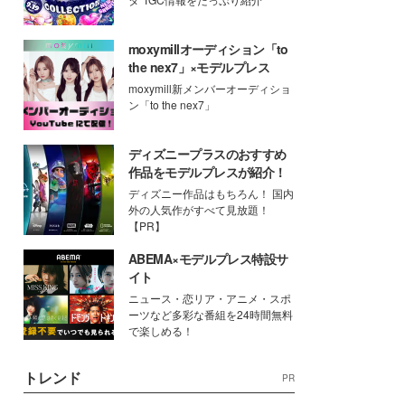
moxymillオーディション「to
the nex7」×モデルプレス
moxymill新メンバーオーディショ
ン「to the nex7」
ディズニープラスのおすすめ
作品をモデルプレスが紹介！
ディズニー作品はもちろん！ 国内
外の人気作がすべて見放題！
【PR】
ABEMA×モデルプレス特設サ
イト
ニュース・恋リア・アニメ・スポ
ーツなど多彩な番組を24時間無料
で楽しめる！
トレンド
PR